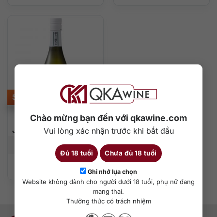
528.000
₫
Chào mừng bạn đến với qkawine.com
Rượu Sake Dassai 39
Junmai Daiginjo 300ml
Vui lòng xác nhận trước khi bắt đầu
300 ml
16%
Đủ 18 tuổi
Chưa đủ 18 tuổi
Thêm vào giỏ hàng
Ghi nhớ lựa chọn
Website không dành cho người dưới 18 tuổi, phụ nữ đang
mang thai.
Thưởng thức có trách nhiệm