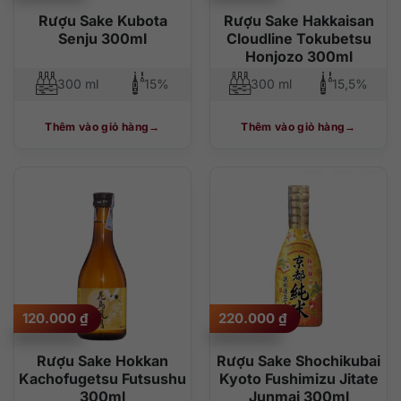
Rượu Sake Kubota
Rượu Sake Hakkaisan
Senju 300ml
Cloudline Tokubetsu
Honjozo 300ml
300 ml
15%
300 ml
15,5%
Thêm vào giỏ hàng
Thêm vào giỏ hàng
120.000
₫
220.000
₫
Rượu Sake Hokkan
Rượu Sake Shochikubai
Kachofugetsu Futsushu
Kyoto Fushimizu Jitate
300ml
Junmai 300ml