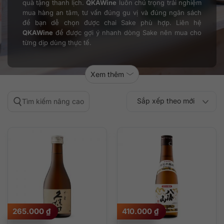
quà tặng thanh lịch.
QKAWine
luôn chú trọng trải nghiệm
mua hàng an tâm, tư vấn đúng gu vị và đúng ngân sách
để bạn dễ chọn được chai Sake phù hợp. Liên hệ
QKAWine
để được gợi ý nhanh dòng Sake nên mua cho
từng dịp dùng thực tế.
Xem thêm
Sắp xếp theo mới
Tìm kiếm nâng cao
Sắp xếp theo
Sắp xếp theo mức
nhất
Sắp xếp theo giá:
Sắp xếp theo giá:
độ phổ biến
thấp đến cao
cao đến thấp
265.000
₫
410.000
₫