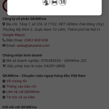
Công ty cổ phần QKAWine
Địa chỉ:
Tầng 1, số 12A, lô TT02, KĐT HDMon (Hải Đăng City),
Phường Mỹ Đình 2, Quận Nam Từ Liêm, Thành phố Hà Nội
(
Google Maps
)
Điện thoại:
0363 909 636
Email:
sales@qkawine.com
Chứng nhận kinh doanh
Mã số doanh nghiệp: 0110385539 - QKAWine JSC
Giấy phép bán lẻ rượu: 04/GP-UBND
QKAWine - Chuyên rượu ngoại hàng đầu Việt Nam
Về chúng tôi
Thông cáo báo chí
Liên hệ với QKAWine
Tin tức và sự kiện
Kết nối với QKAWine