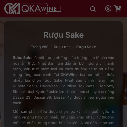
Bỏ
qua
nội
dung
Rượu Sake
Trang chủ
/
Rượu nhẹ
/
Rượu Sake
Rượu Sake
là một trong những biểu tượng tinh tế của văn
hóa ẩm thực Nhật Bản, ghi dấu ấn bởi hương vị thanh
sạch, cấu trúc mềm mại và cách thưởng thức rất riêng
trong từng hoàn cảnh. Tại
QKAWine
, bạn có thể tìm thấy
nhiều lựa chọn rượu Sake Nhật Bản chính hãng như
Kubota Senju, Hakkaisan Cloudline Tokubetsu Honjozo,
Shochikubai Kyoto Fushimizu Jitate Junmai hay các dòng
Dassai 23, Dassai 39, Dassai 45 được nhiều người yêu
thích.
Mỗi sản phẩm đều được chọn lọc kỹ, có nguồn gốc rõ
ràng và phù hợp với nhiều nhu cầu khác nhau, từ thưởng
thức cá nhân, dùng trong bữa ăn kiểu Nhật đến chọn làm