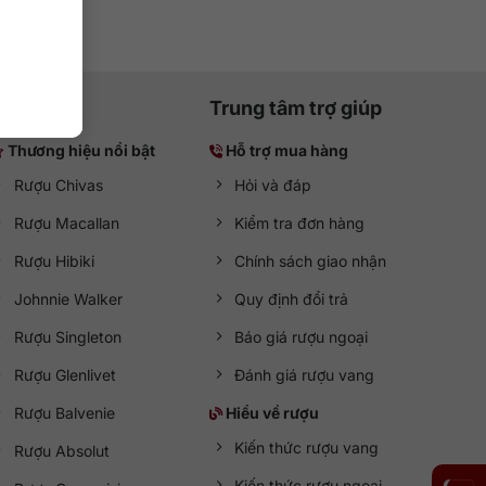
Trung tâm trợ giúp
Thương hiệu nổi bật
Hỗ trợ mua hàng
Rượu Chivas
Hỏi và đáp
Rượu Macallan
Kiểm tra đơn hàng
Rượu Hibiki
Chính sách giao nhận
Johnnie Walker
Quy định đổi trả
Rượu Singleton
Báo giá rượu ngoại
Rượu Glenlivet
Đánh giá rượu vang
Rượu Balvenie
Hiểu về rượu
Kiến thức rượu vang
Rượu Absolut
Kiến thức rượu ngoại