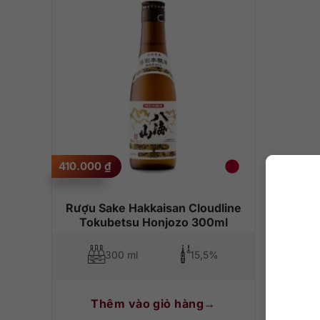
410.000
₫
Rượu Sake Hakkaisan Cloudline
Tokubetsu Honjozo 300ml
300 ml
15,5%
Thêm vào giỏ hàng