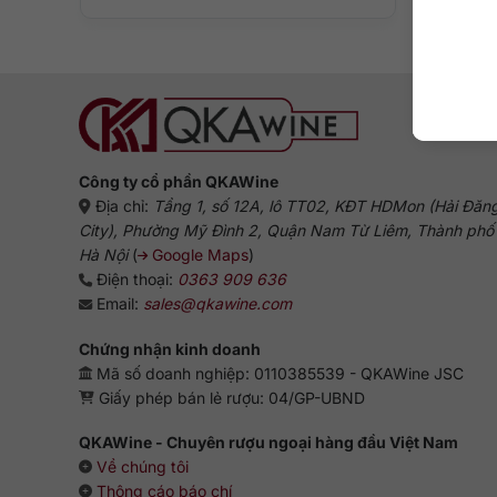
Công ty cổ phần QKAWine
Địa chỉ:
Tầng 1, số 12A, lô TT02, KĐT HDMon (Hải Đăn
City), Phường Mỹ Đình 2, Quận Nam Từ Liêm, Thành phố
Hà Nội
(
Google Maps
)
Điện thoại:
0363 909 636
Email:
sales@qkawine.com
Chứng nhận kinh doanh
Mã số doanh nghiệp: 0110385539 - QKAWine JSC
Giấy phép bán lẻ rượu: 04/GP-UBND
QKAWine - Chuyên rượu ngoại hàng đầu Việt Nam
Về chúng tôi
Thông cáo báo chí