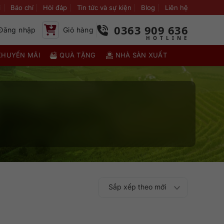
i
Báo chí
Hỏi đáp
Tin tức và sự kiện
Blog
Liên hệ
0363 909 636
Đăng nhập
Giỏ hàng
KHUYẾN MÃI
QUÀ TẶNG
NHÀ SẢN XUẤT
Sắp xếp theo mới
Sắp xếp theo
Sắp xếp theo mức
nhất
Sắp xếp theo giá:
Sắp xếp theo giá: