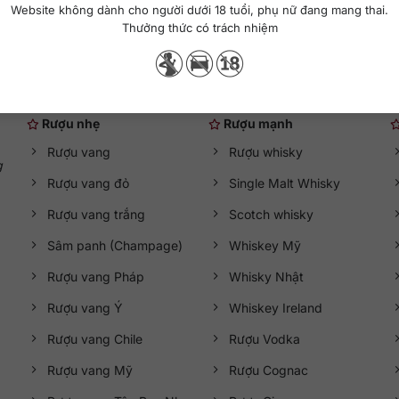
Website không dành cho người dưới 18 tuổi, phụ nữ đang mang thai.
Thưởng thức có trách nhiệm
Danh mục rượu ngoại
Rượu nhẹ
Rượu mạnh
Rượu vang
Rượu whisky
g
Rượu vang đỏ
Single Malt Whisky
Rượu vang trắng
Scotch whisky
Sâm panh (Champage)
Whiskey Mỹ
Rượu vang Pháp
Whisky Nhật
Rượu vang Ý
Whiskey Ireland
Rượu vang Chile
Rượu Vodka
Rượu vang Mỹ
Rượu Cognac