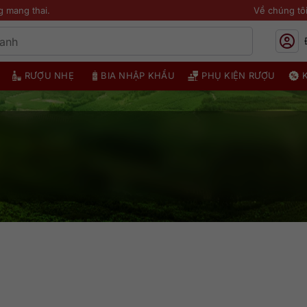
g mang thai.
Về chúng tô
RƯỢU NHẸ
BIA NHẬP KHẨU
PHỤ KIỆN RƯỢU