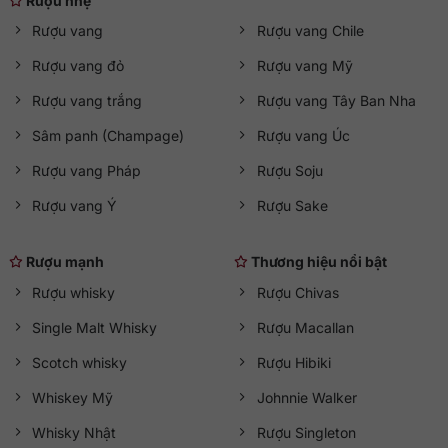
Rượu nhẹ
Rượu vang
Rượu vang Chile
Rượu vang đỏ
Rượu vang Mỹ
Rượu vang trắng
Rượu vang Tây Ban Nha
Sâm panh (Champage)
Rượu vang Úc
Rượu vang Pháp
Rượu Soju
Rượu vang Ý
Rượu Sake
Rượu mạnh
Thương hiệu nổi bật
Rượu whisky
Rượu Chivas
Single Malt Whisky
Rượu Macallan
Scotch whisky
Rượu Hibiki
Whiskey Mỹ
Johnnie Walker
Whisky Nhật
Rượu Singleton