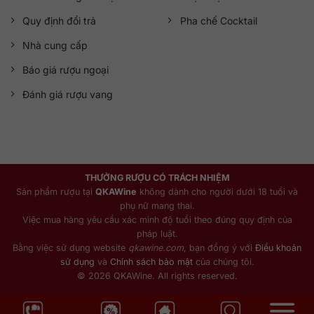
Quy định đổi trả
Pha chế Cocktail
Nhà cung cấp
Báo giá rượu ngoại
Đánh giá rượu vang
THƯỞNG RƯỢU CÓ TRÁCH NHIỆM
Sản phẩm rượu tại
QKAWine
không dành cho người dưới 18 tuổi và
phụ nữ mang thai.
Việc mua hàng yêu cầu xác minh độ tuổi theo đúng quy định của
pháp luật.
Bằng việc sử dụng website
qkawine.com
, bạn đồng ý với
Điều khoản
sử dụng
và
Chính sách bảo mật
của chúng tôi.
© 2026 QKAWine. All rights reserved.