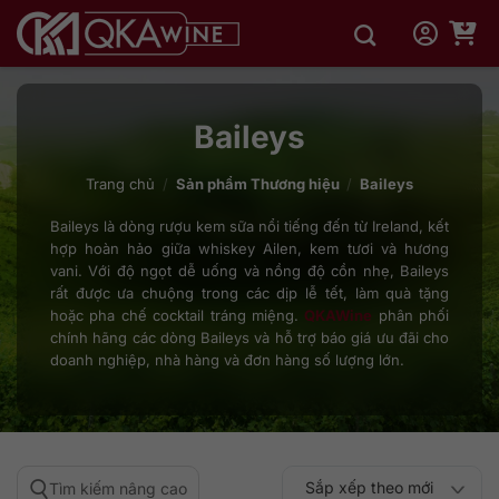
Bỏ
qua
nội
dung
Baileys
Trang chủ
/
Sản phẩm Thương hiệu
/
Baileys
Baileys là dòng rượu kem sữa nổi tiếng đến từ Ireland, kết
hợp hoàn hảo giữa whiskey Ailen, kem tươi và hương
vani. Với độ ngọt dễ uống và nồng độ cồn nhẹ, Baileys
rất được ưa chuộng trong các dịp lễ tết, làm quà tặng
hoặc pha chế cocktail tráng miệng.
QKAWine
phân phối
chính hãng các dòng Baileys và hỗ trợ báo giá ưu đãi cho
doanh nghiệp, nhà hàng và đơn hàng số lượng lớn.
Sắp xếp theo mới
Tìm kiếm nâng cao
Sắp xếp theo