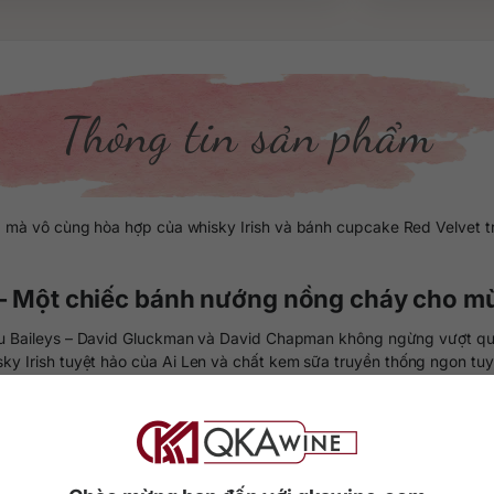
Thông tin sản phẩm
 mà vô cùng hòa hợp của whisky Irish và bánh cupcake Red Velvet tr
– Một chiếc bánh nướng nồng cháy cho mù
ệu Baileys – David Gluckman và David Chapman không ngừng vượt qua
whisky Irish tuyệt hảo của Ai Len và chất kem sữa truyền thống ngon t
leys caramel kem mặn, Baileys dâu tây và bây giờ sẽ là Baileys Red 
Velvet – tượng trưng cho một sự vui mừng, lễ hội, những điều may m
 nơi trên thế giới. Một số quốc gia nhất định phải có chai rượu này t