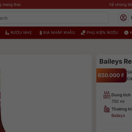
g mang thai.
Về chúng tô
RƯỢU NHẸ
BIA NHẬP KHẨU
PHỤ KIỆN RƯỢU
Baileys R
SK
650.000
₫
Đã
Dung tích
750 ml
Thương hi
Baileys