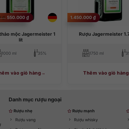
Giá
Giá
0
₫
550.000
₫
1.450.000
₫
gốc
hiện
là:
tại
650.000 ₫.
là:
550.000 ₫.
thảo mộc Jagermeister 1
Rượu Jagermeister 1.75
lít
1000 ml
35%
1750 ml
3
hêm vào giỏ hàng
Thêm vào giỏ hàng
Danh mục rượu ngoại
Rượu nhẹ
Rượu mạnh
Rượu vang
Rượu whisky
g