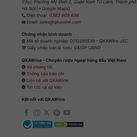
City), Phường Mỹ Đình 2, Quận Nam Từ Liêm, Thành phố
Hà Nội
(
Google Maps
)
Điện thoại:
0363 909 636
Email:
sales@qkawine.com
Chứng nhận kinh doanh
Mã số doanh nghiệp: 0110385539 - QKAWine JSC
Giấy phép bán lẻ rượu: 04/GP-UBND
QKAWine - Chuyên rượu ngoại hàng đầu Việt Nam
Về chúng tôi
Thông cáo báo chí
Liên hệ với QKAWine
Tin tức và sự kiện
Kết nối với QKAWine