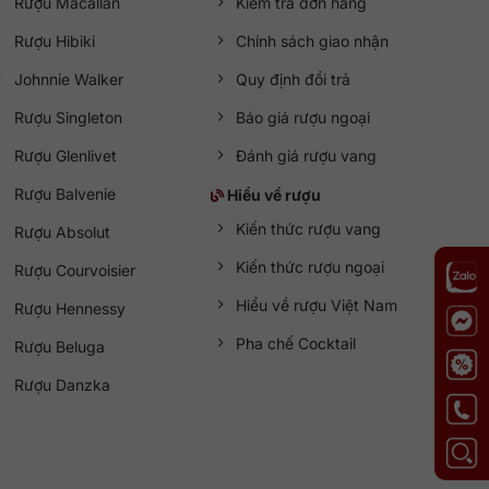
Rượu Macallan
Kiểm tra đơn hàng
Rượu Hibiki
Chính sách giao nhận
Johnnie Walker
Quy định đổi trả
Rượu Singleton
Báo giá rượu ngoại
Rượu Glenlivet
Đánh giá rượu vang
Rượu Balvenie
Hiểu về rượu
Kiến thức rượu vang
Rượu Absolut
Kiến thức rượu ngoại
Rượu Courvoisier
Hiểu về rượu Việt Nam
Rượu Hennessy
Pha chế Cocktail
Rượu Beluga
Rượu Danzka