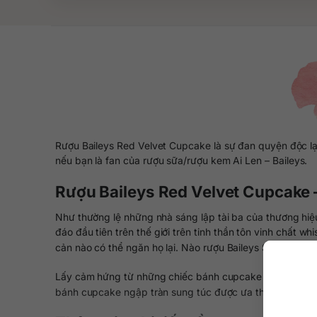
Rượu Baileys Red Velvet Cupcake là sự đan quyện độc lạ
nếu bạn là fan của rượu sữa/rượu kem Ai Len – Baileys.
Rượu Baileys Red Velvet Cupcake 
Như thường lệ những nhà sáng lập tài ba của thương hi
đáo đầu tiên trên thế giới trên tinh thần tôn vinh chất 
cản nào có thể ngăn họ lại. Nào rượu Baileys Socola, Bai
Lấy cảm hứng từ những chiếc bánh cupcake đỏ tươi – Red 
bánh cupcake ngập tràn sung túc được ưa thích ở rất nhiều