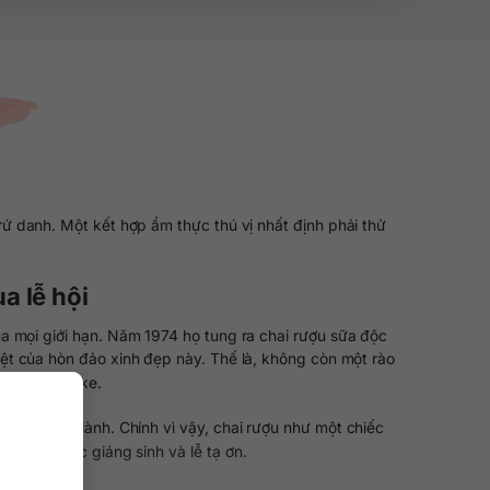
ứ danh. Một kết hợp ẩm thực thú vị nhất định phải thử
a lễ hội
 mọi giới hạn. Năm 1974 họ tung ra chai rượu sữa độc
uyệt của hòn đảo xinh đẹp này. Thế là, không còn một rào
Velvet Cupcake.
ắn và tốt lành. Chính vì vậy, chai rượu như một chiếc
rên bàn tiệc giáng sinh và lễ tạ ơn.