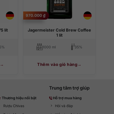
970.000
₫
 lít
Jagermeister Cold Brew Coffee
1 lít
5%
1000 ml
35%
Thêm vào giỏ hàng
Trung tâm trợ giúp
Thương hiệu nổi bật
Hỗ trợ mua hàng
Rượu Chivas
Hỏi và đáp