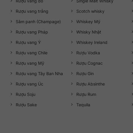
Rượu vang đỏ
Single Malt Whisky
Rượu vang trắng
Scotch whisky
Sâm panh (Champage)
Whiskey Mỹ
Rượu vang Pháp
Whisky Nhật
Rượu vang Ý
Whiskey Ireland
Rượu vang Chile
Rượu Vodka
Rượu vang Mỹ
Rượu Cognac
Rượu vang Tây Ban Nha
Rượu Gin
Rượu vang Úc
Rượu Absinthe
Rượu Soju
Rượu Rum
Rượu Sake
Tequila