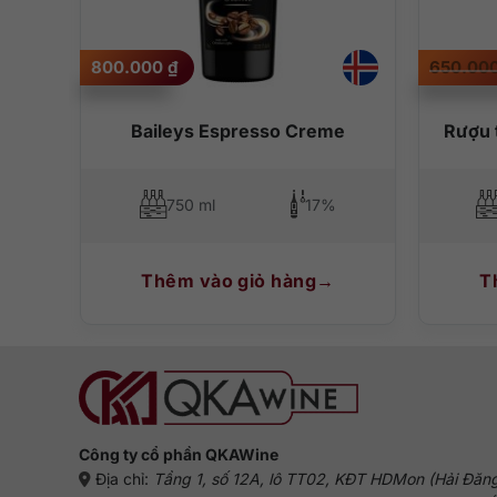
800.000
₫
650.00
Baileys Espresso Creme
Rượu 
750 ml
17%
Thêm vào giỏ hàng
T
Công ty cổ phần QKAWine
Địa chỉ:
Tầng 1, số 12A, lô TT02, KĐT HDMon (Hải Đăn