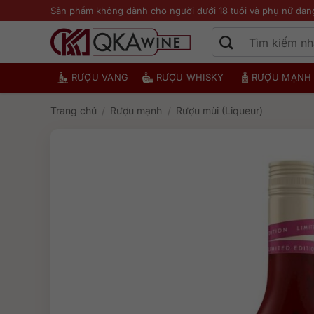
Bỏ
Sản phẩm không dành cho người dưới 18 tuổi và phụ nữ đan
qua
nội
dung
RƯỢU VANG
RƯỢU WHISKY
RƯỢU MẠNH
Trang chủ
/
Rượu mạnh
/
Rượu mùi (Liqueur)