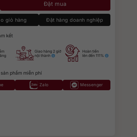
vet Cupcake số lượng
Đặt mua
o giỏ hàng
Đặt hàng doanh nghiệp
m kết
hẩm
Giao hàng 2 giờ
Hoàn tiền
hãng
nội thành
lên đến 111%
 sản phẩm miễn phí
ne
Zalo
Messenger