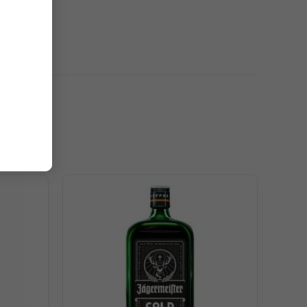
g đỏ Red Velvet tuyệt diệu. Một chút đắng nhẹ của
uyến và say đắm. Có thể nhận định đây là một thứ đồ
ốn hút.
những trải nghiệm trên cả tuyệt vời trên đầu lưỡi.