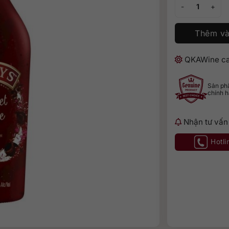
Baileys Red Vel
Thêm và
QKAWine ca
Sản p
chính 
Nhận tư vấn
Hotli