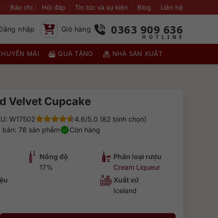
i
Báo chí
Hỏi đáp
Tin tức và sự kiện
Blog
Liên hệ
0363 909 636
Đăng nhập
Giỏ hàng
KHUYẾN MÃI
QUÀ TẶNG
NHÀ SẢN XUẤT
ed Velvet Cupcake
U: W17502
4.6/5.0 (82 bình chọn)
 bán: 78 sản phẩm
Còn hàng
Nồng độ
Phân loại rượu
17%
Cream Liqueur
ệu
Xuất xứ
Iceland