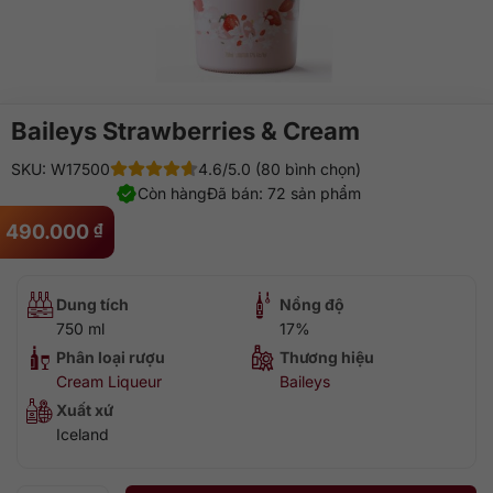
Baileys Strawberries & Cream
SKU: W17500
4.6/5.0 (80 bình chọn)
Còn hàng
Đã bán: 72 sản phẩm
490.000
₫
Dung tích
Nồng độ
750 ml
17%
Phân loại rượu
Thương hiệu
Cream Liqueur
Baileys
Xuất xứ
Iceland