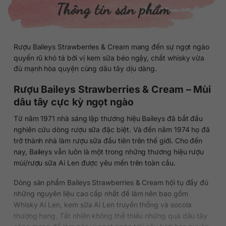
Thông tin sản phẩm
Rượu Baileys Strawberries & Cream mang đến sự ngọt ngào
quyến rũ khó tả bởi vị kem sữa béo ngậy, chất whisky vừa
đủ mạnh hòa quyện cùng dâu tây dịu dàng.
Rượu Baileys Strawberries & Cream – Mùi
dâu tây cực kỳ ngọt ngào
Từ năm 1971 nhà sáng lập thương hiệu Baileys đã bắt đầu
nghiên cứu dòng rượu sữa đặc biệt. Và đến năm 1974 họ đã
trở thành nhà làm rượu sữa đầu tiên trên thế giới. Cho đến
nay, Baileys vẫn luôn là một trong những thương hiệu rượu
mùi/rượu sữa Ai Len được yêu mến trên toàn cầu.
Dòng sản phẩm Baileys Strawberries & Cream hội tụ đầy đủ
những nguyên liệu cao cấp nhất để làm nên bao gồm
Whisky Ai Len, kem sữa Ai Len truyền thống và socola
thượng hạng. Tất nhiên không thể thiếu những quả dâu tây