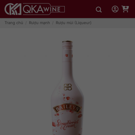
Bỏ
qua
nội
dung
Trang chủ
/
Rượu mạnh
/
Rượu mùi (Liqueur)