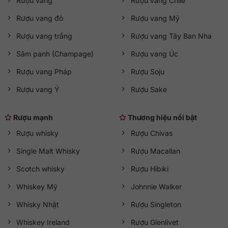
Rượu vang
Rượu vang Chile
Rượu vang đỏ
Rượu vang Mỹ
Rượu vang trắng
Rượu vang Tây Ban Nha
Sâm panh (Champage)
Rượu vang Úc
Rượu vang Pháp
Rượu Soju
Rượu vang Ý
Rượu Sake
Rượu mạnh
Thương hiệu nổi bật
Rượu whisky
Rượu Chivas
Single Malt Whisky
Rượu Macallan
Scotch whisky
Rượu Hibiki
Whiskey Mỹ
Johnnie Walker
Whisky Nhật
Rượu Singleton
Whiskey Ireland
Rượu Glenlivet