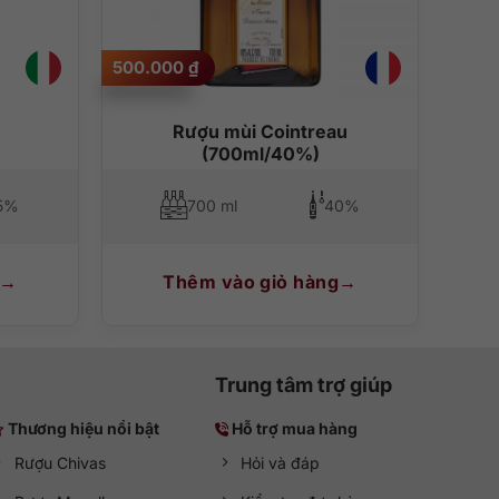
trên đầu lưỡi sẽ nhanh chóng làm bùng nổ sự hứng thú của
500.000
₫
ha chế với nước tăng lực, bia, whisky,… không giới hạn
Rượu mùi Cointreau
(700ml/40%)
5%
700 ml
40%
Thêm vào giỏ hàng
Trung tâm trợ giúp
Thương hiệu nổi bật
Hỗ trợ mua hàng
Rượu Chivas
Hỏi và đáp