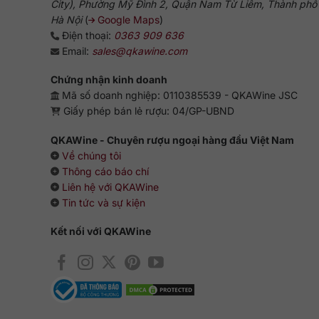
City), Phường Mỹ Đình 2, Quận Nam Từ Liêm, Thành phố
Hà Nội
(
Google Maps
)
Điện thoại:
0363 909 636
Email:
sales@qkawine.com
Chứng nhận kinh doanh
Mã số doanh nghiệp: 0110385539 - QKAWine JSC
Giấy phép bán lẻ rượu: 04/GP-UBND
QKAWine - Chuyên rượu ngoại hàng đầu Việt Nam
Về chúng tôi
Thông cáo báo chí
Liên hệ với QKAWine
Tin tức và sự kiện
Kết nối với QKAWine