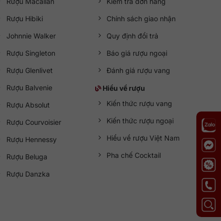
Rượu Macallan
Kiểm tra đơn hàng
Rượu Hibiki
Chính sách giao nhận
Johnnie Walker
Quy định đổi trả
Rượu Singleton
Báo giá rượu ngoại
Rượu Glenlivet
Đánh giá rượu vang
Rượu Balvenie
Hiểu về rượu
Kiến thức rượu vang
Rượu Absolut
Kiến thức rượu ngoại
Rượu Courvoisier
Hiểu về rượu Việt Nam
Rượu Hennessy
Pha chế Cocktail
Rượu Beluga
Rượu Danzka