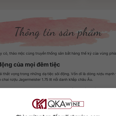
Thông tin sản phẩm
, cây cỏ, thảo mộc cùng truyền thống săn bắt hàng thế kỷ của vùng p
 động của mọi đêm tiệc
thất vọng trong những dạ tiệc sôi động. Vốn dĩ là dòng rượu mạnh vớ
n chai rượu Jagermeister 1.75 lít nổi danh khắp châu Âu.
t Nam và nhanh chóng được chú ý. Bạn có thể tìm thấy nhiều dung tíc
ện.
 rễ cây, gia vị như vỏ cam, vỏ chanh, nhân sâm, gừng, quế, cam thả