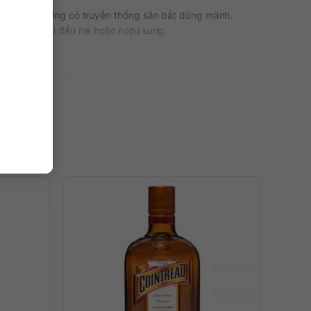
iỏi ở quê hương có truyền thống săn bắt dũng mãnh.
ợu hươu, rượu đầu nai hoặc rượu sung.
 7.5 triệu thùng, năm 2019 lên 8.5 triệu thùng, năm
kỷ lục 9.2 triệu thùng.