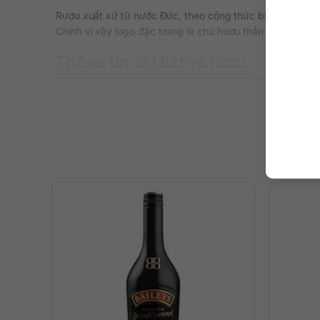
Rượu xuất xứ từ nước Đức, theo công thức bí mật của bậ
Chính vì vậy logo đặc trưng là chú hươu thần thoại Sain
Thông tin chi tiết về rượu
Xuất xứ: Đức
Thương hiệu: Jagermeister
Phân loại: Rượu mùi/Liqueur
Nồng độ: 35%
Dung tích: 1,75 lít
Màu sắc: Màu nâu sẫm
Cách thưởng thức: Ngon nhất khi uống lạnh hoặc pha 
Quy cách: Thùng 12 chai
Sản lượng tiêu thụ không ngừng tă
Rượu Jagermeister sớm khẳng định vị thế trên khắp thế gi
2020 do ảnh hưởng dịch Covid-19 sản lượng chỉ còn 7 tri
Hương vị tươi mát ngọt ngào