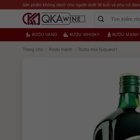
Bỏ
Sản phẩm không dành cho người dưới 18 tuổi và phụ nữ đan
qua
nội
dung
RƯỢU VANG
RƯỢU WHISKY
RƯỢU MẠNH
Trang chủ
/
Rượu mạnh
/
Rượu mùi (Liqueur)