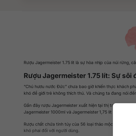
Rượu Jagermeister 1.75 lít là sự hòa nhịp của núi rừng
Rượu Jagermeister 1.75 lít: Sự sôi
“Chú hươu nước Đức” chưa bao giờ khiến thực khách phải 
khó để giới trẻ không thích thú. Và chúng ta đang nói đế
Gần đây rượu Jagermeister xuất hiện tại thị trường Việ
Jagermeister 1000ml và Jagermeister 1,75 lít rất thuận ti
Rượu chất chứa tinh túy của 56 loại thảo mộc, trái cây,
khó phai đối với người dùng.