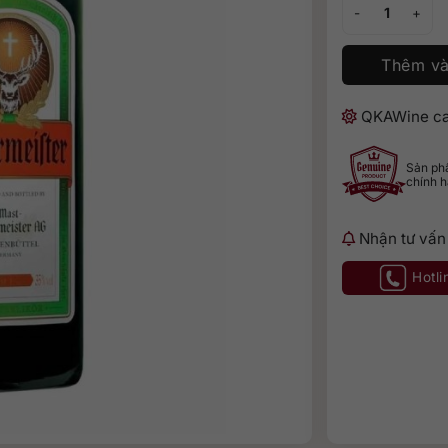
Rượu Jagermeiste
Thêm và
QKAWine ca
Sản p
chính 
Nhận tư vấn
Hotli