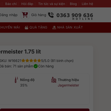
i
Báo chí
Hỏi đáp
Tin tức và sự kiện
Blog
Liên hệ
0363 909 636
Đăng nhập
Giỏ hàng
KHUYẾN MÃI
QUÀ TẶNG
NHÀ SẢN XUẤT
meister 1.75 lít
SKU: W16621
5/5.0 (81 bình chọn)
Đã bán: 71 sản phẩm
Còn hàng
Nồng độ
Thương hiệu
35%
Jagermeister