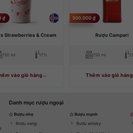
o chính để nó có mặt trong nhiều bữa tiệc. Đặc biệt sự cay nhẹ tê tê 
táo thoang thoảng vô cùng thu hút.
0
₫
500.000
₫
ẩn
ng vị, trọn vẹn và bùng nổ. Đặc biệt hãy thưởng thức nó theo kiểu p
ys Strawberries & Cream
Rượu Campari
750 ml
17%
750 ml
2
hêm vào giỏ hàng
Thêm vào giỏ hàng
Danh mục rượu ngoại
Rượu nhẹ
Rượu mạnh
Rượu vang
Rượu whisky
g