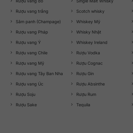
Rượu vang đỏ
Single Malt Whisky
Rượu vang trắng
Scotch whisky
Sâm panh (Champage)
Whiskey Mỹ
Rượu vang Pháp
Whisky Nhật
Rượu vang Ý
Whiskey Ireland
Rượu vang Chile
Rượu Vodka
Rượu vang Mỹ
Rượu Cognac
Rượu vang Tây Ban Nha
Rượu Gin
Rượu vang Úc
Rượu Absinthe
Rượu Soju
Rượu Rum
Rượu Sake
Tequila