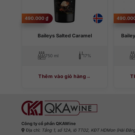
Vị ngọt đặc trưng của rượu Jagermeister 1.75 lít là lý d
giới trẻ đối với event. Mùi hương thảo mộc, cam chanh, 
490.000
₫
490.00
Hướng dẫn thưởng thức đúng chu
Ướp lạnh sâu chai rượu này để đạt được đến đỉnh cao hươ
Baileys Salted Caramel
Baile
sự sáng tạo của bạn.
750 ml
17%
Thêm vào giỏ hàng
T
Công ty cổ phần QKAWine
Địa chỉ:
Tầng 1, số 12A, lô TT02, KĐT HDMon (Hải Đăn