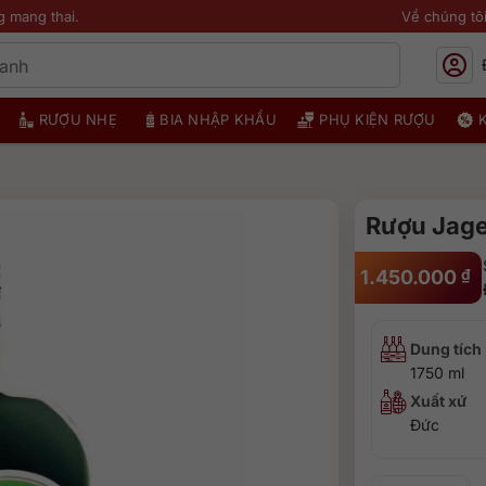
g mang thai.
Về chúng tô
RƯỢU NHẸ
BIA NHẬP KHẨU
PHỤ KIỆN RƯỢU
Rượu Jager
1.450.000
₫
Dung tích
1750 ml
Xuất xứ
Đức