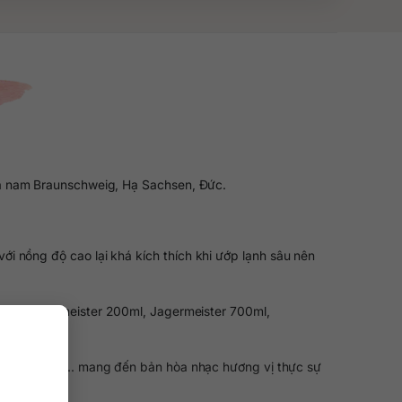
hía nam Braunschweig, Hạ Sachsen, Đức.
i nồng độ cao lại khá kích thích khi ướp lạnh sâu nên
h như Jagermeister 200ml, Jagermeister 700ml,
o, cây bách xù… mang đến bản hòa nhạc hương vị thực sự