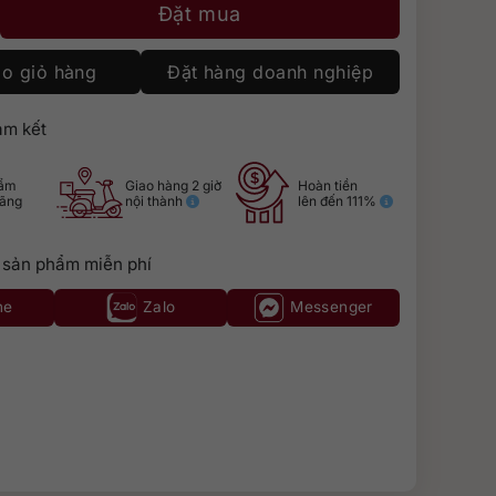
r 1.75 lít số lượng
Đặt mua
o giỏ hàng
Đặt hàng doanh nghiệp
m kết
hẩm
Giao hàng 2 giờ
Hoàn tiền
hãng
nội thành
lên đến 111%
 sản phẩm miễn phí
ne
Zalo
Messenger