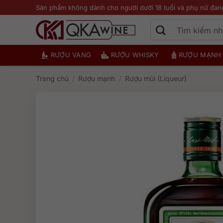
Bỏ
Sản phẩm không dành cho người dưới 18 tuổi và phụ nữ đan
qua
nội
dung
RƯỢU VANG
RƯỢU WHISKY
RƯỢU MẠNH
Trang chủ
/
Rượu mạnh
/
Rượu mùi (Liqueur)