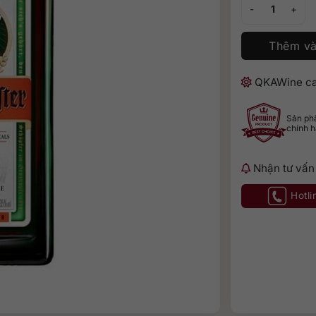
Rượu Jagermeist
Thêm và
QKAWine ca
Sản p
chính 
Nhận tư vấn
Hotli