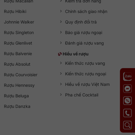
Rượu Macallan
Kiểm tra đơn hàng
Rượu Hibiki
Chính sách giao nhận
Johnnie Walker
Quy định đổi trả
Rượu Singleton
Báo giá rượu ngoại
Rượu Glenlivet
Đánh giá rượu vang
Rượu Balvenie
Hiểu về rượu
Kiến thức rượu vang
Rượu Absolut
Kiến thức rượu ngoại
Rượu Courvoisier
Hiểu về rượu Việt Nam
Rượu Hennessy
Pha chế Cocktail
Rượu Beluga
Rượu Danzka