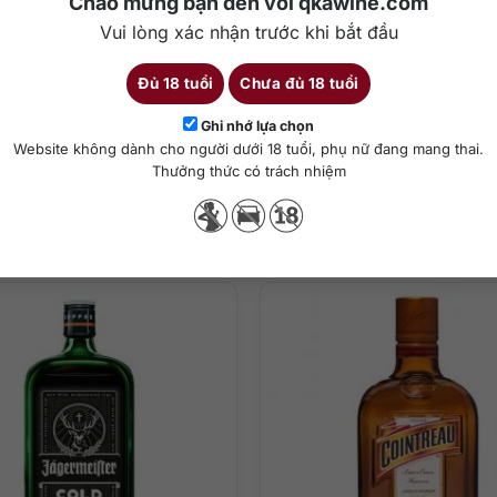
Chào mừng bạn đến với qkawine.com
/chai 700ml, phù hợp với mức tiêu dùng của đại đa số giới trẻ.
Vui lòng xác nhận trước khi bắt đầu
ister 700ml
Đủ 18 tuổi
Chưa đủ 18 tuổi
Chi tiết
Ghi nhớ lựa chọn
Website không dành cho người dưới 18 tuổi, phụ nữ đang mang thai.
Thưởng thức có trách nhiệm
Sản phẩm tương tự
ha chế cocktail
 700ml
event, tiệc tùng của bạn trẻ trở nên thú vị hơn hẳn. Hương vị ngọt 
ng với rượu mùi Jagermeister, rượu thảo mộc Jagermeister, rượu đầu 
ter 700ml