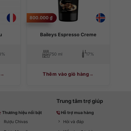
800.000
₫
u
Baileys Espresso Creme
c Red Bull.
0%
750 ml
17%
Thêm vào giỏ hàng
Trung tâm trợ giúp
Thương hiệu nổi bật
Hỗ trợ mua hàng
Rượu Chivas
Hỏi và đáp