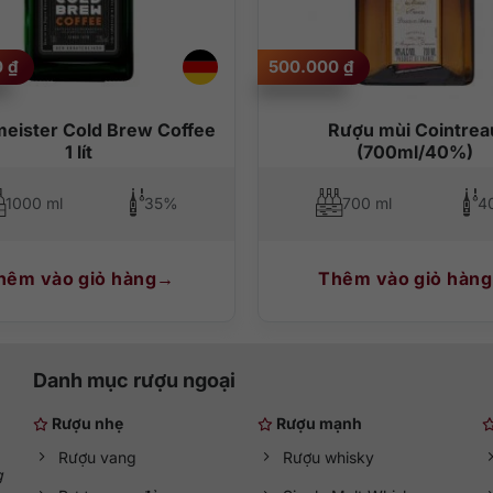
 tượng với một số cách thưởng thức rượu mùi Jagermeister dưới đây:
0
₫
500.000
₫
ly shot.
i bức như mùa hè ở Việt Nam.
eister Cold Brew Coffee
Rượu mùi Cointrea
1 lít
(700ml/40%)
 gồm thành phần chính là rượu Jagermeister kết hợp với nước tăng lự
1000 ml
35%
700 ml
4
ngờ khi pha trộn cùng soda, nước ép, bia, rượu Gin hay Vodka.
hêm vào giỏ hàng
Thêm vào giỏ hàng
Danh mục rượu ngoại
Rượu nhẹ
Rượu mạnh
Rượu vang
Rượu whisky
g