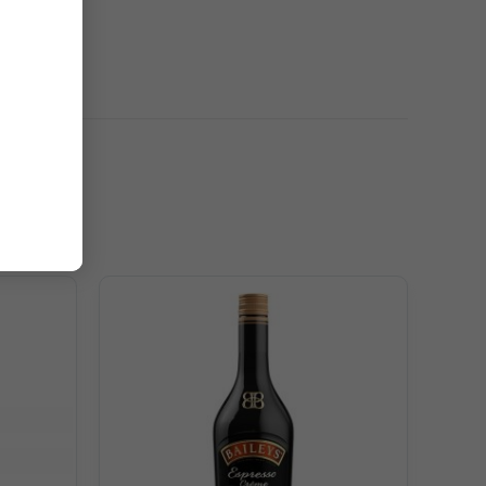
ngào, bốc cháy và cũng mượt mà của chất lỏng màu nâu
hươu/rượu đầu nai, rượu sung.