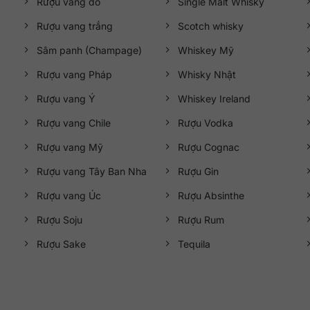
Rượu vang đỏ
Single Malt Whisky
Rượu vang trắng
Scotch whisky
Sâm panh (Champage)
Whiskey Mỹ
Rượu vang Pháp
Whisky Nhật
Rượu vang Ý
Whiskey Ireland
Rượu vang Chile
Rượu Vodka
Rượu vang Mỹ
Rượu Cognac
Rượu vang Tây Ban Nha
Rượu Gin
Rượu vang Úc
Rượu Absinthe
Rượu Soju
Rượu Rum
Rượu Sake
Tequila