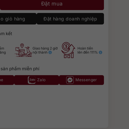
er 700ml số lượng
Đặt mua
o giỏ hàng
Đặt hàng doanh nghiệp
m kết
hẩm
Giao hàng 2 giờ
Hoàn tiền
hãng
nội thành
lên đến 111%
 sản phẩm miễn phí
ne
Zalo
Messenger