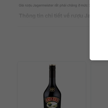
Giá rượu Jagermeister rất phải chăng ở mức 330.000 đồng
Thông tin chi tiết về rượu Jagerme
Xuất xứ: Đức
Thương hiệu: Jagermeister
Phân loại: Rượu mùi/Liqueur
Nồng độ: 35%
Dung tích: 700ml
Màu sắc: Màu nâu đậm
Cách thưởng thức: Uống nguyên chất, cùng đá hoặc p
Quy cách: Thùng 12 chai
Mô tả hương vị rượu Jagermeister
Một chai rượu mạnh như
Jagermeister 700ml
khiến mọi 
được cả phái mạnh và phái đẹp ưa chuộng.
Tại Việt Nam bạn có thể gọi tên chai rượu này khá đa dạ
Gợi ý thưởng thức rượu Jagermeis