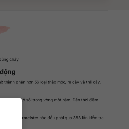
 bùng cháy.
 động
ờ thành phần hơn 56 loại thảo mộc, rễ cây và trái cây,
rong thùng gỗ sồi trong vòng một năm. Đến thời điểm
ai
rượu Jagermeister
nào đều phải qua 383 lần kiểm tra