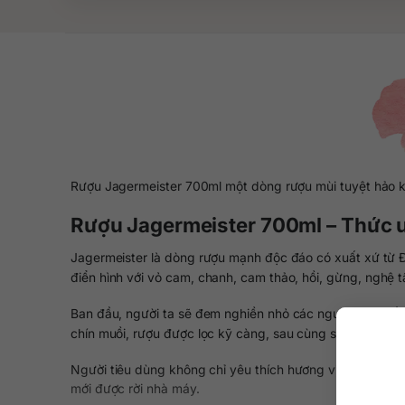
Rượu Jagermeister 700ml một dòng rượu mùi tuyệt hảo kết
Rượu Jagermeister 700ml – Thức u
Jagermeister là dòng rượu mạnh độc đáo có xuất xứ từ Đức
điển hình với vỏ cam, chanh, cam thảo, hồi, gừng, nghệ 
Ban đầu, người ta sẽ đem nghiền nhỏ các nguyên liệu rồ
chín muồi, rượu được lọc kỹ càng, sau cùng sẽ hòa trộn 
Người tiêu dùng không chỉ yêu thích hương vị mãnh liệt
mới được rời nhà máy.