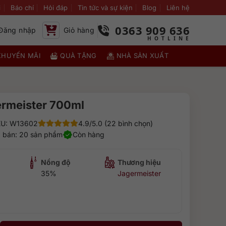
i
Báo chí
Hỏi đáp
Tin tức và sự kiện
Blog
Liên hệ
0363 909 636
Đăng nhập
Giỏ hàng
KHUYẾN MÃI
QUÀ TẶNG
NHÀ SẢN XUẤT
rmeister 700ml
U: W13602
4.9/5.0 (22 bình chọn)
 bán: 20 sản phẩm
Còn hàng
Nồng độ
Thương hiệu
35%
Jagermeister