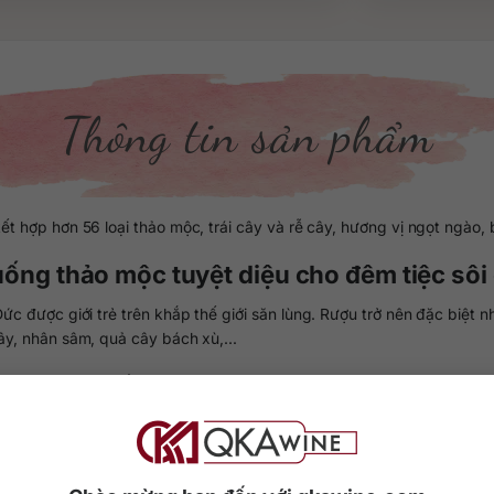
Thông tin sản phẩm
 hợp hơn 56 loại thảo mộc, trái cây và rễ cây, hương vị ngọt ngào,
ống thảo mộc tuyệt diệu cho đêm tiệc sôi
 được giới trẻ trên khắp thế giới săn lùng. Rượu trở nên đặc biệt nh
tây, nhân sâm, quả cây bách xù,…
i ngâm qua rượu nền khoảng 2 – 3 ngày. Sau đó rượu được ngủ yên t
thêm đường, caramel và rượu trước khi đóng chai.
 nồng cháy của rượu mà còn cực kỳ yên tâm về chất lượng. Bất kỳ ch