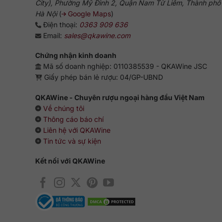
City), Phường Mỹ Đình 2, Quận Nam Từ Liêm, Thành phố
Hà Nội
(
Google Maps
)
Điện thoại:
0363 909 636
Email:
sales@qkawine.com
Chứng nhận kinh doanh
Mã số doanh nghiệp: 0110385539 - QKAWine JSC
Giấy phép bán lẻ rượu: 04/GP-UBND
QKAWine - Chuyên rượu ngoại hàng đầu Việt Nam
Về chúng tôi
Thông cáo báo chí
Liên hệ với QKAWine
Tin tức và sự kiện
Kết nối với QKAWine