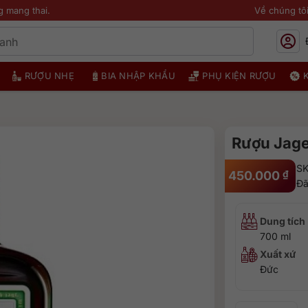
g mang thai.
Về chúng tô
RƯỢU NHẸ
BIA NHẬP KHẨU
PHỤ KIỆN RƯỢU
Rượu Jage
SK
450.000
₫
Đã
Dung tích
700 ml
Xuất xứ
Đức