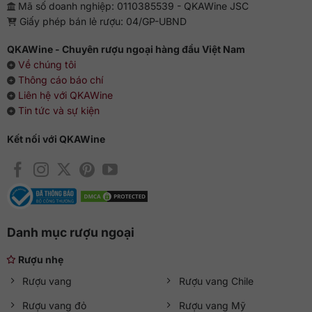
Mã số doanh nghiệp: 0110385539 - QKAWine JSC
10 ml Kahlua
Giấy phép bán lẻ rượu: 04/GP-UBND
10 ml Baileys
10 ml Cointreau
QKAWine - Chuyên rượu ngoại hàng đầu Việt Nam
Về chúng tôi
Cách pha chế và thưởng thức:
Thông cáo báo chí
Liên hệ với QKAWine
Dùng một ly shooter và rót thật khéo thành 3 lớp Kahlua,
Tin tức và sự kiện
Baileys và Cointreau. Đốt nóng miệng ly và chứng kiến rượu
Cointreau bốc cháy. Hãy uống liền 1 hơi bằng ống hút, say
Kết nối với QKAWine
đắm trong vị đắng như café của Kahlua, chút ngọt ngào của
Baileys và thơm nồng của Cointreau… Ngồi trên quầy bar,
lắc lư theo điệu Flamenco sẽ càng thêm hấp dẫn.
Danh mục rượu ngoại
Rượu nhẹ
Rượu vang
Rượu vang Chile
Rượu vang đỏ
Rượu vang Mỹ