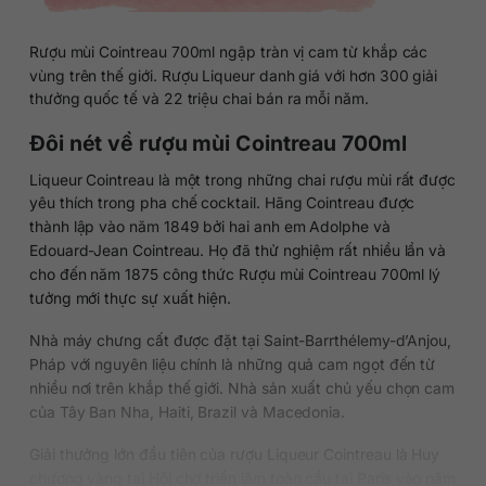
Rượu mùi Cointreau 700ml ngập tràn vị cam từ khắp các
vùng trên thế giới. Rượu Liqueur danh giá với hơn 300 giải
thưởng quốc tế và 22 triệu chai bán ra mỗi năm.
Đôi nét về rượu mùi Cointreau 700ml
Liqueur Cointreau là một trong những chai rượu mùi rất được
yêu thích trong pha chế cocktail. Hãng Cointreau được
thành lập vào năm 1849 bởi hai anh em Adolphe và
Edouard-Jean Cointreau. Họ đã thử nghiệm rất nhiều lần và
cho đến năm 1875 công thức Rượu mùi Cointreau 700ml lý
tưởng mới thực sự xuất hiện.
Nhà máy chưng cất được đặt tại Saint-Barrthélemy-d’Anjou,
Pháp với nguyên liệu chính là những quả cam ngọt đến từ
nhiều nơi trên khắp thế giới. Nhà sản xuất chủ yếu chọn cam
của Tây Ban Nha, Haiti, Brazil và Macedonia.
Giải thưởng lớn đầu tiên của rượu Liqueur Cointreau là Huy
chương vàng tại Hội chợ triển lãm toàn cầu tại Paris vào năm