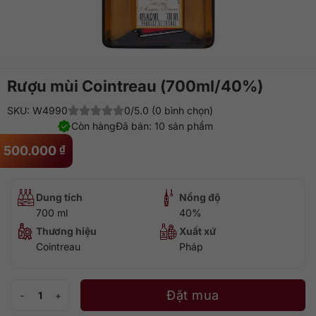
Rượu mùi Cointreau (700ml/40%)
SKU: W4990
0/5.0 (0 bình chọn)
Còn hàng
Đã bán: 10 sản phẩm
500.000
₫
Dung tích
Nồng độ
700 ml
40%
Thương hiệu
Xuất xứ
Cointreau
Pháp
Rượu mùi Cointreau (700ml/40%) số lượng
Đặt mua