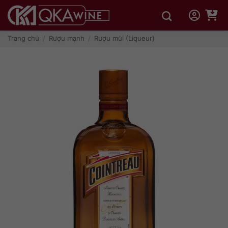
Bỏ
qua
nội
dung
Trang chủ
/
Rượu mạnh
/
Rượu mùi (Liqueur)