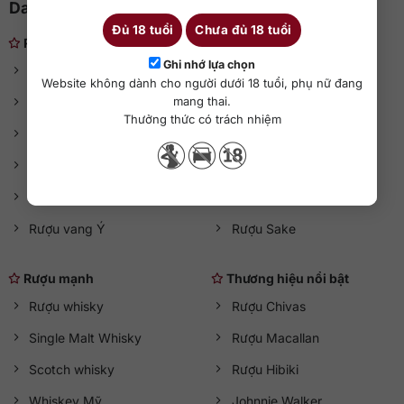
Danh mục rượu ngoại
Đủ 18 tuổi
Chưa đủ 18 tuổi
Rượu nhẹ
Ghi nhớ lựa chọn
Rượu vang
Rượu vang Chile
Website không dành cho người dưới 18 tuổi, phụ nữ đang
mang thai.
Rượu vang đỏ
Rượu vang Mỹ
Thưởng thức có trách nhiệm
Rượu vang trắng
Rượu vang Tây Ban Nha
Sâm panh (Champage)
Rượu vang Úc
Rượu vang Pháp
Rượu Soju
Rượu vang Ý
Rượu Sake
Rượu mạnh
Thương hiệu nổi bật
Rượu whisky
Rượu Chivas
Single Malt Whisky
Rượu Macallan
Scotch whisky
Rượu Hibiki
Whiskey Mỹ
Johnnie Walker