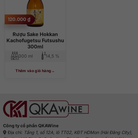
120.000
₫
Rượu Sake Hokkan
Kachofugetsu Futsushu
300ml
300 ml
14,5 %
Thêm vào giỏ hàng
Công ty cổ phần QKAWine
Địa chỉ:
Tầng 1, số 12A, lô TT02, KĐT HDMon (Hải Đăng City),