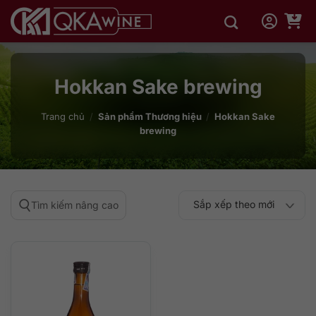
Bỏ
qua
nội
dung
Hokkan Sake brewing
Trang chủ
/
Sản phẩm Thương hiệu
/
Hokkan Sake
brewing
Sắp xếp theo mới
Tìm kiếm nâng cao
Sắp xếp theo
Sắp xếp theo mức
nhất
Sắp xếp theo giá:
Sắp xếp theo giá:
độ phổ biến
thấp đến cao
cao đến thấp