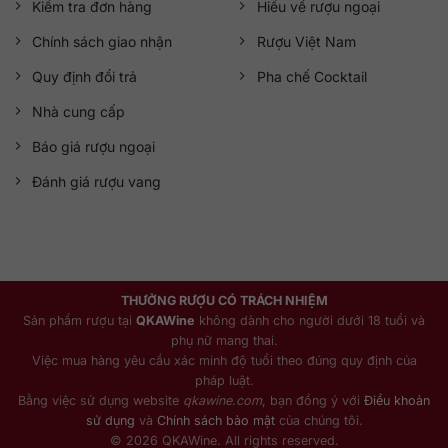
Kiểm tra đơn hàng
Hiểu về rượu ngoại
Chính sách giao nhận
Rượu Việt Nam
Quy định đổi trả
Pha chế Cocktail
Nhà cung cấp
Báo giá rượu ngoại
Đánh giá rượu vang
THƯỞNG RƯỢU CÓ TRÁCH NHIỆM
Sản phẩm rượu tại
QKAWine
không dành cho người dưới 18 tuổi và
phụ nữ mang thai.
Việc mua hàng yêu cầu xác minh độ tuổi theo đúng quy định của
pháp luật.
Bằng việc sử dụng website
qkawine.com
, bạn đồng ý với
Điều khoản
sử dụng
và
Chính sách bảo mật
của chúng tôi.
© 2026 QKAWine. All rights reserved.