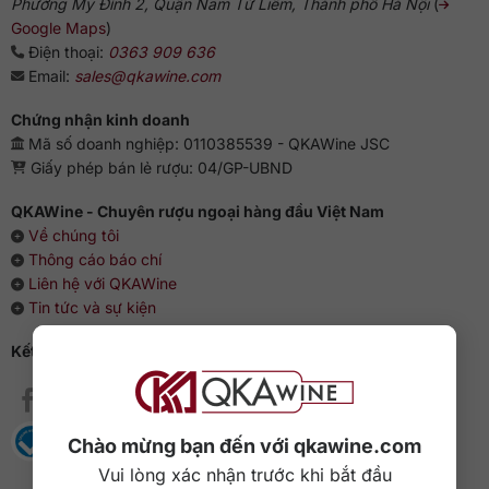
Phường Mỹ Đình 2, Quận Nam Từ Liêm, Thành phố Hà Nội
(
Google Maps
)
Điện thoại:
0363 909 636
Email:
sales@qkawine.com
Chứng nhận kinh doanh
Mã số doanh nghiệp: 0110385539 - QKAWine JSC
Giấy phép bán lẻ rượu: 04/GP-UBND
QKAWine - Chuyên rượu ngoại hàng đầu Việt Nam
Về chúng tôi
Thông cáo báo chí
Liên hệ với QKAWine
Tin tức và sự kiện
Kết nối với QKAWine
Chào mừng bạn đến với qkawine.com
Vui lòng xác nhận trước khi bắt đầu