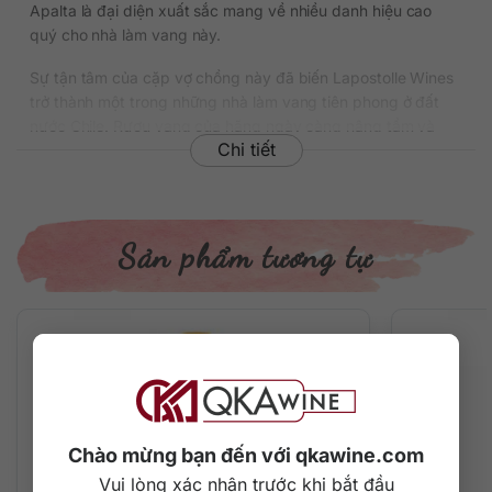
Apalta là đại diện xuất sắc mang về nhiều danh hiệu cao
quý cho nhà làm vang này.
Sự tận tâm của cặp vợ chồng này đã biến Lapostolle Wines
trở thành một trong những nhà làm vang tiên phong ở đất
nước Chile. Rượu vang của hãng ngày càng nâng tầm và
Chi tiết
không ngừng vươn đến những vùng đất mới trên khắp thế
giới. Năm 2008, Lapostolle Wines được bình chọn là “New
World Winery of the Year” bởi Wine Enthusiast. Đồng thời họ
cũng nhận về rất nhiều giải thưởng danh giá cho những niên
vụ vang chất lượng hàng đầu.
Sản phẩm tương tự
Hiện nay công ty đang sở hữu 370 ha nho ở nhiều thung
lũng khác nhau, đạt năng suất 200.000 lít rượu vang mỗi
năm và được tiêu thụ ở hơn 60 quốc gia.
Thông tin chi tiết rượu vang Lapostolle
Apalta
Xuất xứ: Chile
Chào mừng bạn đến với qkawine.com
Thương hiệu: Lapostolle
Vui lòng xác nhận trước khi bắt đầu