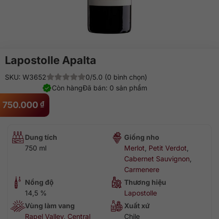
Lapostolle Apalta
SKU: W3652
0/5.0 (0 bình chọn)
Còn hàng
Đã bán: 0 sản phẩm
750.000
₫
Dung tích
Giống nho
750 ml
Merlot
,
Petit Verdot
,
Cabernet Sauvignon
,
Carmenere
Nồng độ
Thương hiệu
14,5 %
Lapostolle
Vùng làm vang
Xuất xứ
Rapel Valley
,
Central
Chile