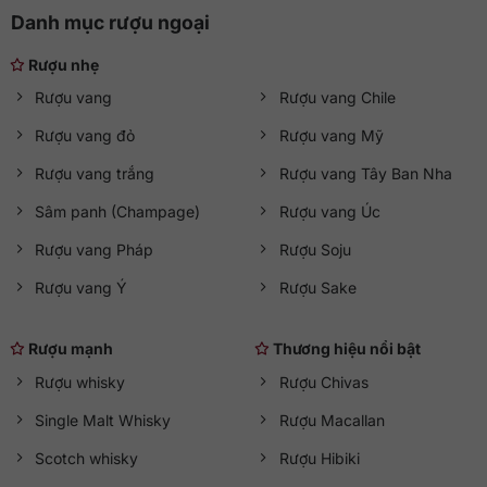
được những dòng vang hấp dẫn từ khắp nơi trên thế giới, tư
Danh mục rượu ngoại
vấn tận tình để chọn lựa phù hợp và luôn chiết khấu khủng.
Liên hệ hotline
0363 90 9636
hoặc truy cập
qkawine.com
Rượu nhẹ
để tham khảo chi tiết và đặt hàng.
Rượu vang
Rượu vang Chile
Rượu vang đỏ
Rượu vang Mỹ
Rượu vang trắng
Rượu vang Tây Ban Nha
Sâm panh (Champage)
Rượu vang Úc
Rượu vang Pháp
Rượu Soju
Rượu vang Ý
Rượu Sake
Rượu mạnh
Thương hiệu nổi bật
Rượu whisky
Rượu Chivas
Single Malt Whisky
Rượu Macallan
Scotch whisky
Rượu Hibiki