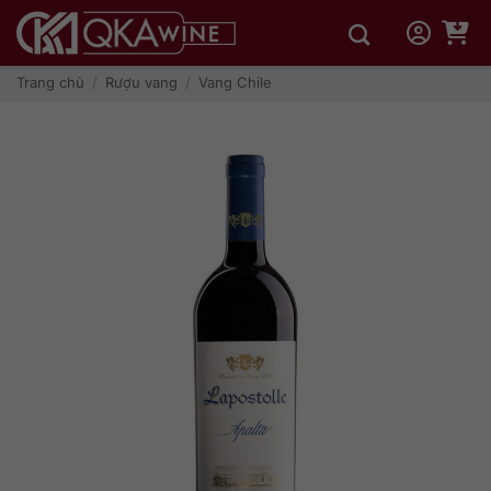
Bỏ
qua
nội
dung
Trang chủ
/
Rượu vang
/
Vang Chile