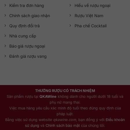
Kiểm tra đơn hàng
Hiểu về rượu ngoại
Chính sách giao nhận
Rượu Việt Nam
Quy định đổi trả
Pha chế Cocktail
Nhà cung cấp
Báo giá rượu ngoại
Đánh giá rượu vang
THƯỞNG RƯỢU CÓ TRÁCH NHIỆM
Sản phẩm rượu tại
QKAWine
không dành cho người dưới 18 tuổi và
phụ nữ mang thai.
Việc mua hàng yêu cầu xác minh độ tuổi theo đúng quy định của
pháp luật.
Bằng việc sử dụng website
qkawine.com
, bạn đồng ý với
Điều khoản
sử dụng
và
Chính sách bảo mật
của chúng tôi.