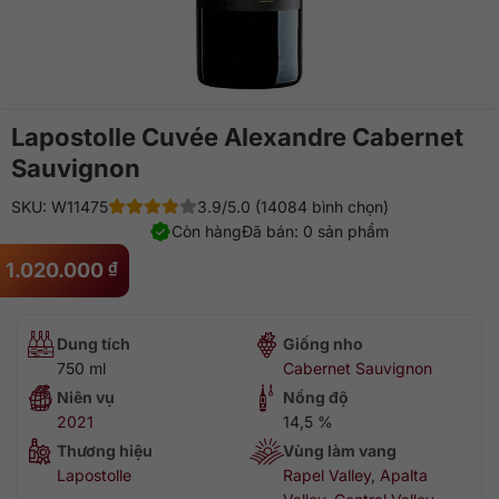
Lapostolle Cuvée Alexandre Cabernet
Sauvignon
SKU: W11475
3.9/5.0 (14084 bình chọn)
Còn hàng
Đã bán: 0 sản phẩm
1.020.000
₫
Dung tích
Giống nho
750 ml
Cabernet Sauvignon
Niên vụ
Nồng độ
2021
14,5 %
Thương hiệu
Vùng làm vang
Lapostolle
Rapel Valley
,
Apalta