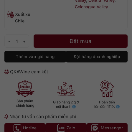
Valley
,
Central Valley
,
Colchagua Valley
Xuất xứ
Chile
Lapostolle Cuvée Alexandre Cabernet Sauvignon số lượng
Đặt mua
Thêm vào giỏ hàng
Đặt hàng doanh nghiệp
QKAWine cam kết
Sản phẩm
Giao hàng 2 giờ
Hoàn tiền
chính hãng
nội thành
lên đến 111%
Nhận tư vấn sản phẩm miễn phí
Hotline
Zalo
Messenger