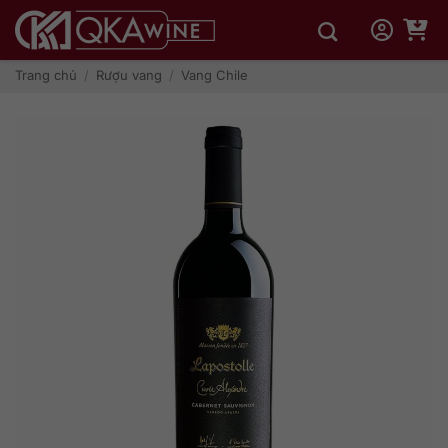
Bỏ
qua
nội
dung
Trang chủ
/
Rượu vang
/
Vang Chile