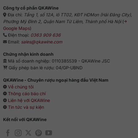
như mận; hương vị của lá trà khô và thuốc lá.
Công ty cổ phần QKAWine
Địa chỉ:
Tầng 1, số 12A, lô TT02, KĐT HDMon (Hải Đăng City),
Vòm miệng: Cấu trúc tannin tốt. Cơ thể tập trung với sự cân
Phường Mỹ Đình 2, Quận Nam Từ Liêm, Thành phố Hà Nội
(
bằng và chiều dài. Giữa vòm miệng tròn đầy với hậu vị kéo
Google Maps
)
dài.
Điện thoại:
0363 909 636
Hương vị mãnh liệt lưu luyến
Email:
sales@qkawine.com
Rượu mang sắc thái đỏ ruby ánh tím tươi sáng và thanh lịch.
Chứng nhận kinh doanh
Dâng trào cảm xúc của người thưởng thức với sựu sắc sảo
Mã số doanh nghiệp: 0110385539 - QKAWine JSC
của giống nho ngon mang đậm phong vị thổ nhưỡng, cấu
Giấy phép bán lẻ rượu: 04/GP-UBND
trúc căng đầy và mềm mượt. Hương thơm đặc trưng của
quả lý chua đen, dâu tây đen, vani và mùi thuốc lá nhẹ. Trên
QKAWine - Chuyên rượu ngoại hàng đầu Việt Nam
vị giác rượu bùng nổ mãnh liệt vị ngọt béo của socola đen,
Về chúng tôi
vani, anh đào và gỗ sồi. Với cái kết đầy dư vị, quyến luyến
Thông cáo báo chí
thực sự khó quên.
Liên hệ với QKAWine
Tin tức và sự kiện
Kết hợp ẩm thực thú vị
Kết nối với QKAWine
Hãy ướp lạnh vang ở nhiệt độ 16 – 18 độ C và cho rượu thở
30 – 60 phút trong bình decanter trước khi nhấm nháp.
Vang ngon lành hoàn hảo khi được kết hợp cùng những món