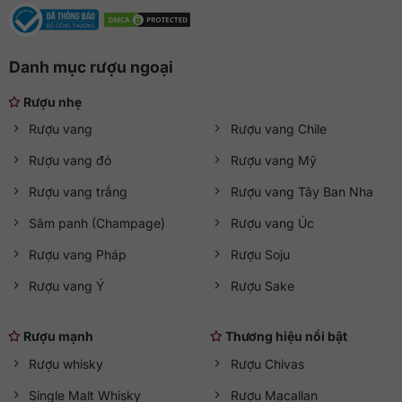
ăn phù hợp – thịt có cấu trúc chắc chắn, tẩm ướp nhiều gia
vị, tốt nhất là nên có hạt tiêu, ớt cay, đinh hương,… Một vài
gợi ý dành cho bạn là món thịt nướng BBQ, steak, thịt
Danh mục rượu ngoại
nướng, thịt cừu, đùi heo muối iberico, phô mai cứng lâu năm,
…
Rượu nhẹ
Rượu vang
Rượu vang Chile
Rượu vang đỏ
Rượu vang Mỹ
Rượu vang trắng
Rượu vang Tây Ban Nha
Sâm panh (Champage)
Rượu vang Úc
Rượu vang Pháp
Rượu Soju
Rượu vang Ý
Rượu Sake
Rượu mạnh
Thương hiệu nổi bật
Rượu whisky
Rượu Chivas
Single Malt Whisky
Rượu Macallan