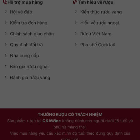
Hỗ trợ mua hàng
Tìm hiểu về rượu
Hỏi và đáp
Kiến thức rượu vang
Kiểm tra đơn hàng
Hiểu về rượu ngoại
Chính sách giao nhận
Rượu Việt Nam
Quy định đổi trả
Pha chế Cocktail
Nhà cung cấp
Báo giá rượu ngoại
Đánh giá rượu vang
THƯỞNG RƯỢU CÓ TRÁCH NHIỆM
Sản phẩm rượu tại
QKAWine
không dành cho người dưới 18 tuổi và
phụ nữ mang thai.
Việc mua hàng yêu cầu xác minh độ tuổi theo đúng quy định của
pháp luật.