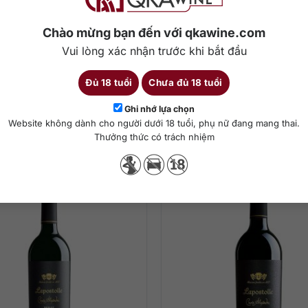
000
₫
4.800.000
₫
Chào mừng bạn đến với qkawine.com
 Felipe Edwards LFE900
Clos Apalta
Vui lòng xác nhận trước khi bắt đầu
Malbec
Đủ 18 tuổi
Chưa đủ 18 tuổi
0 ml
14.5%
Malbec
750 ml
Carmenere
Ghi nhớ lựa chọn
Website không dành cho người dưới 18 tuổi, phụ nữ đang mang thai.
hêm vào giỏ hàng
Thêm vào giỏ hàng
Thưởng thức có trách nhiệm