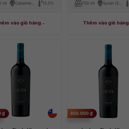
0 ml
Cabernet Sauvignon
13.5%
750 ml
Syrah (Shiraz), Cabernet Sauvignon
hêm vào giỏ hàng
Thêm vào giỏ hàng
0
₫
850.000
₫