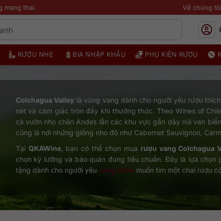
g mang thai.
Về chúng tô
RƯỢU NHẸ
BIA NHẬP KHẨU
PHỤ KIỆN RƯỢU
Colchagua Valley
là vùng vang dành cho người yêu rượu thích
nét và cảm giác tròn đầy khi thưởng thức. Theo Wines of Chil
cả vườn nho chân Andes lẫn các khu vực gần dãy núi ven biển,
cũng là nơi những giống nho đỏ như Cabernet Sauvignon, Carmen
Tại
QKAWine
, bạn có thể chọn mua
rượu vang Colchagua V
chọn kỹ lưỡng và bảo quản đúng tiêu chuẩn. Đây là lựa chọn 
tặng dành cho người yêu
vang Chile
muốn tìm một chai rượu có