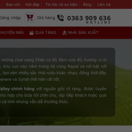
i
Báo chí
Hỏi đáp
Tin tức và sự kiện
Blog
Liên hệ
0363 909 636
Đăng nhập
Giỏ hàng
KHUYẾN MÃI
QUÀ TẶNG
NHÀ SẢN XUẤT
 những chai vang Chile có độ đậm vừa đủ, hương vị rõ
e, khu vực này nằm trong hệ vùng Rapel và nổi bật với
 tạo nên nhiều sắc thái rượu khác nhau; đồng thời đây
ere và Syrah thể hiện rất tốt.
alley chính hãng
với nguồn gốc rõ ràng, được tuyển
phù hợp cho bữa tối chỉn chu, dịp tiếp khách hoặc quà
 cá tính nhưng vẫn dễ thưởng thức.