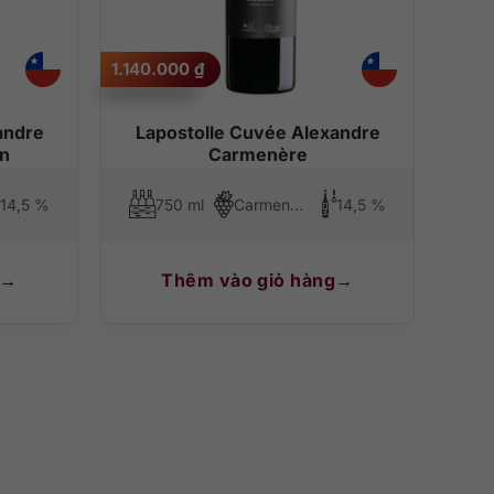
1.140.000
₫
andre
Lapostolle Cuvée Alexandre
on
Carmenère
14,5 %
750 ml
Carmenere
14,5 %
Thêm vào giỏ hàng