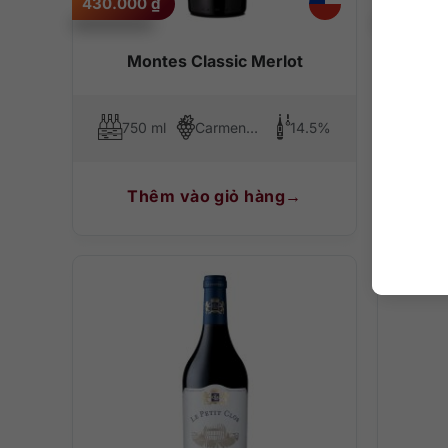
430.000
₫
2.500.
Montes Classic Merlot
Luis
750 ml
Carmenere, Merlot
14.5%
75
Thêm vào giỏ hàng
T