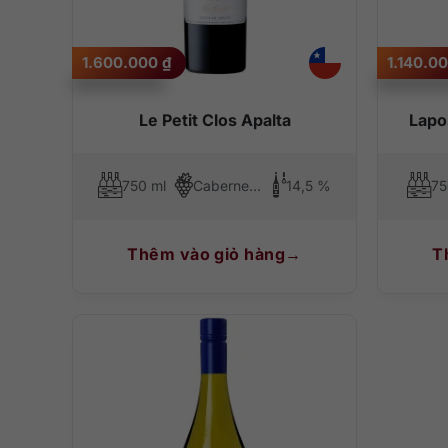
1.600.000
₫
1.140.0
Le Petit Clos Apalta
Lapo
750 ml
Cabernet Sauvignon, Carmenere, Merlot, Cabernet Franc, Petit Verdot
14,5 %
75
Thêm vào giỏ hàng
T