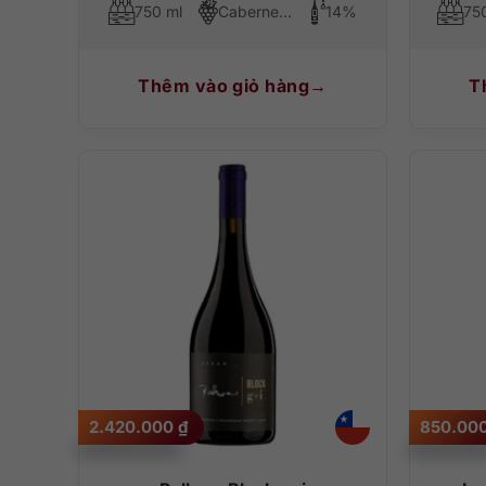
750 ml
Cabernet Sauvignon
14%
75
Thêm vào giỏ hàng
T
2.420.000
₫
850.00