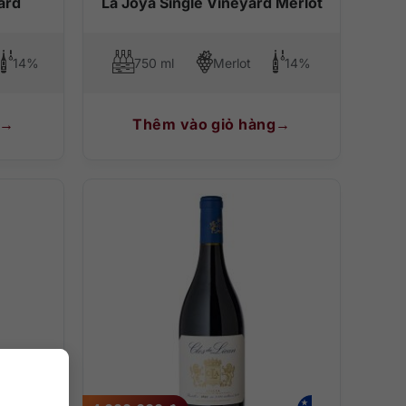
ard
La Joya Single Vineyard Merlot
14%
750 ml
Merlot
14%
Thêm vào giỏ hàng