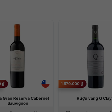
0
₫
1.570.000
₫
a Gran Reserva Cabernet
Rượu vang Q Clay
Sauvignon