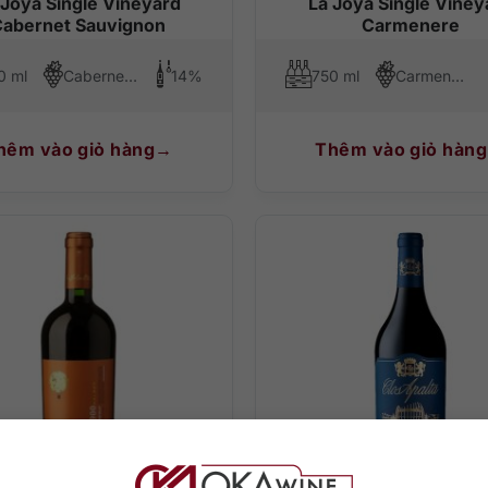
 Joya Single Vineyard
La Joya Single Viney
abernet Sauvignon
Carmenere
0 ml
Cabernet Sauvignon
14%
750 ml
Carmenere
hêm vào giỏ hàng
Thêm vào giỏ hàng