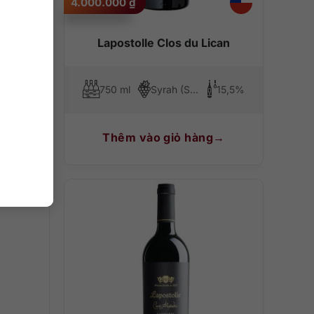
4.000.000
₫
Lapostolle Clos du Lican
15%
750 ml
Syrah (Shiraz)
15,5%
Thêm vào giỏ hàng