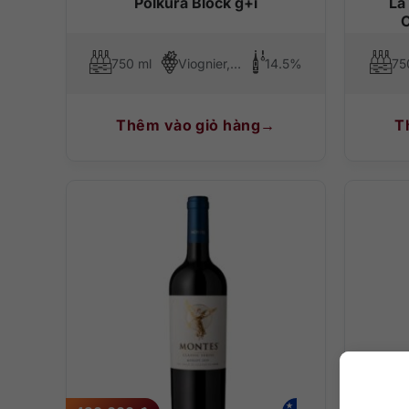
Polkura Block g+i
La
C
750 ml
Viognier, Syrah (Shiraz)
14.5%
75
Thêm vào giỏ hàng
T