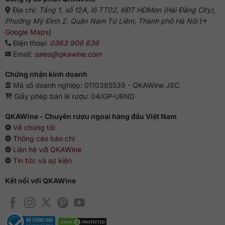
dẳng. Chai vang thú vị này còn có khả năng lão hóa tốt hơn
Địa chỉ:
Tầng 1, số 12A, lô TT02, KĐT HDMon (Hải Đăng City),
theo năm tháng, có thể trữ được nhiều năm nữa.
Phường Mỹ Đình 2, Quận Nam Từ Liêm, Thành phố Hà Nội
(
Cách thưởng thức chuẩn sành
Google Maps
)
Điện thoại:
0363 909 636
Vang đỏ sang trọng của Chile cần được thưởng thức lạnh ở
Email:
sales@qkawine.com
khoảng 16 – 18 độ C là ngon nhất. Bạn cũng nên cho rượu
được “thở” khoảng 20 – 30 phút để xua tan độ cồn gắt
Chứng nhận kinh doanh
gỏng và các tạp chất, để lại hương vị tinh khiết tuyệt vời.
Mã số doanh nghiệp: 0110385539 - QKAWine JSC
Hãy rót rượu vừa đủ thậm chí là khá ít trong những ly pha lê
Giấy phép bán lẻ rượu: 04/GP-UBND
/ ly thủy tinh có bầu ly lớn để bùng nổ thật nhiều dư vị. Món
ăn lý tưởng đi kèm bao gồm thịt đỏ, thịt nai, thịt hươu, thịt
QKAWine - Chuyên rượu ngoại hàng đầu Việt Nam
thú rừng, món khai vị như salad và phô mai lâu năm.
Về chúng tôi
Thông cáo báo chí
Liên hệ với QKAWine
Tin tức và sự kiện
Kết nối với QKAWine