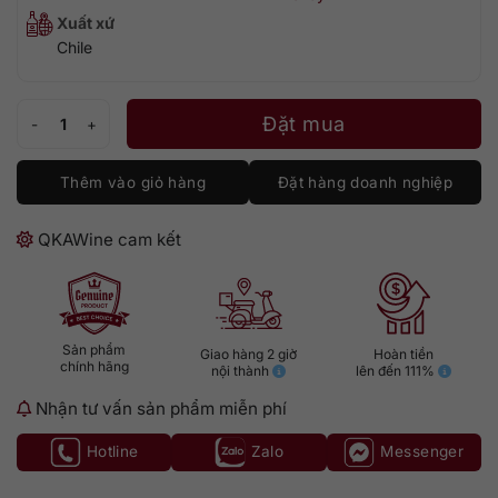
Xuất xứ
Chile
Haras de Pirque Albis số lượng
Đặt mua
Thêm vào giỏ hàng
Đặt hàng doanh nghiệp
QKAWine cam kết
Sản phẩm
Giao hàng 2 giờ
Hoàn tiền
chính hãng
nội thành
lên đến 111%
Nhận tư vấn sản phẩm miễn phí
Hotline
Zalo
Messenger