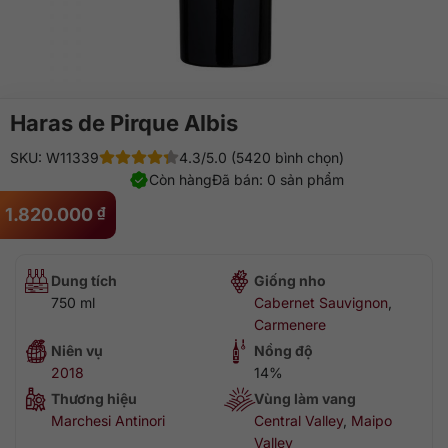
Haras de Pirque Albis
SKU: W11339
4.3/5.0 (5420 bình chọn)
Còn hàng
Đã bán: 0 sản phẩm
1.820.000
₫
Dung tích
Giống nho
750 ml
Cabernet Sauvignon
,
Carmenere
Niên vụ
Nồng độ
2018
14%
Thương hiệu
Vùng làm vang
Marchesi Antinori
Central Valley
,
Maipo
Valley