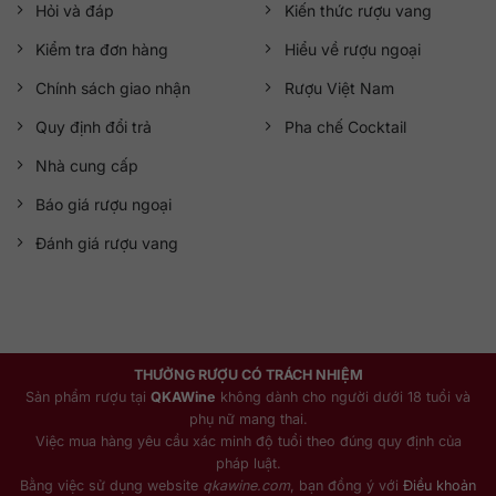
Hỏi và đáp
Kiến thức rượu vang
Kiểm tra đơn hàng
Hiểu về rượu ngoại
Chính sách giao nhận
Rượu Việt Nam
Quy định đổi trả
Pha chế Cocktail
Nhà cung cấp
Báo giá rượu ngoại
Đánh giá rượu vang
THƯỞNG RƯỢU CÓ TRÁCH NHIỆM
Sản phẩm rượu tại
QKAWine
không dành cho người dưới 18 tuổi và
phụ nữ mang thai.
Việc mua hàng yêu cầu xác minh độ tuổi theo đúng quy định của
pháp luật.
Bằng việc sử dụng website
qkawine.com
, bạn đồng ý với
Điều khoản