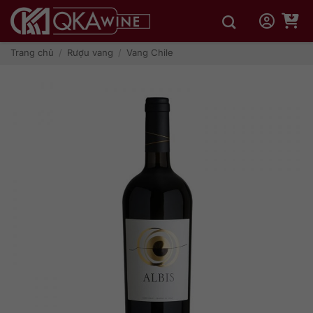
Bỏ
qua
nội
dung
Trang chủ
/
Rượu vang
/
Vang Chile