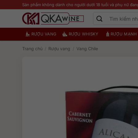
Bỏ
Sản phẩm không dành cho người dưới 18 tuổi và phụ nữ đan
qua
nội
dung
RƯỢU VANG
RƯỢU WHISKY
RƯỢU MẠNH
Trang chủ
/
Rượu vang
/
Vang Chile