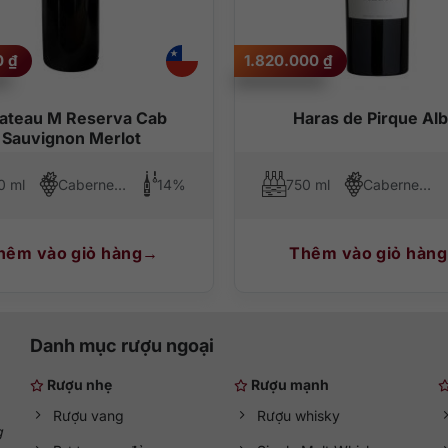
0
₫
1.820.000
₫
ateau M Reserva Cab
Haras de Pirque Alb
Sauvignon Merlot
0 ml
Cabernet Sauvignon, Merlot
14%
750 ml
Cabernet Sauvignon, Carmenere
hêm vào giỏ hàng
Thêm vào giỏ hàng
Danh mục rượu ngoại
Rượu nhẹ
Rượu mạnh
Rượu vang
Rượu whisky
g