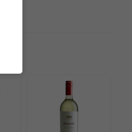
căng mọng như mâm xôi, lý chua hòa quyện tinh tế cùng