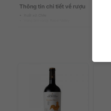
Thông tin chi tiết về rượu
Xuất xứ: Chile
Vùng làm vang: Rapel Valley
Thương hiệu: Alicanto
Phân loại rượu: Rượu vang đỏ
Giống nho: Cabernet Sauvignon
Nồng độ: 13.5%
Dung tích: 3000 ml
Mô tả hương vị rượu
Người dùng sẽ ngây ngất trước màu đỏ ruby ánh tím sắc
dư âm gỗ sồi trong vòm miệng. Vị rượu cân bằng, tannin 
Kết hợp tốt cũng những món ăn như thịt bò, thịt trâu, thịt 