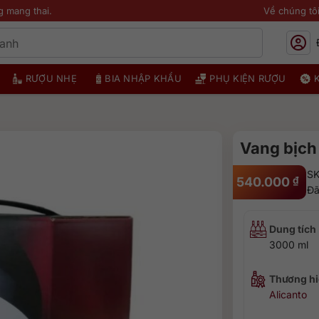
g mang thai.
Về chúng tô
RƯỢU NHẸ
BIA NHẬP KHẨU
PHỤ KIỆN RƯỢU
Vang bịch 
SK
540.000
₫
Đã
Dung tích
3000 ml
Thương hi
Alicanto