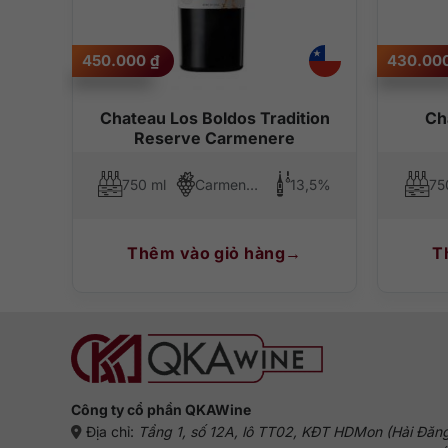
450.000
₫
430.00
Chateau Los Boldos Tradition
Ch
Reserve Carmenere
13%
750 ml
Carmenere
13,5%
75
Thêm vào giỏ hàng
T
Công ty cổ phần QKAWine
Địa chỉ:
Tầng 1, số 12A, lô TT02, KĐT HDMon (Hải Đăn