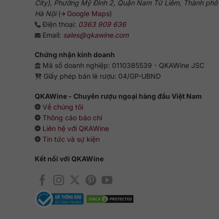
City), Phường Mỹ Đình 2, Quận Nam Từ Liêm, Thành phố
Hà Nội
(
Google Maps
)
Điện thoại:
0363 909 636
Email:
sales@qkawine.com
Chứng nhận kinh doanh
Mã số doanh nghiệp: 0110385539 - QKAWine JSC
Giấy phép bán lẻ rượu: 04/GP-UBND
QKAWine - Chuyên rượu ngoại hàng đầu Việt Nam
Về chúng tôi
Thông cáo báo chí
Liên hệ với QKAWine
Tin tức và sự kiện
Kết nối với QKAWine