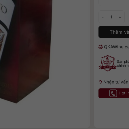
Vang bịch Alican
Thêm và
QKAWine ca
Sản p
chính 
Nhận tư vấn
Hotli