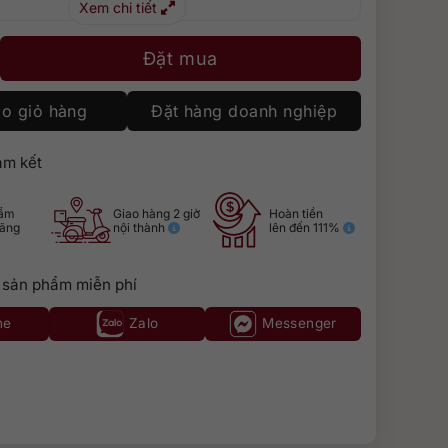
Xem chi tiết
to Cabernet Sauvignon 3 lít số lượng
Đặt mua
o giỏ hàng
Đặt hàng doanh nghiệp
m kết
hẩm
Giao hàng 2 giờ
Hoàn tiền
hãng
nội thành
lên đến 111%
 sản phẩm miễn phí
ne
Zalo
Messenger