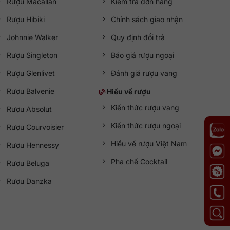
Rượu Macallan
Kiểm tra đơn hàng
Rượu Hibiki
Chính sách giao nhận
Johnnie Walker
Quy định đổi trả
Rượu Singleton
Báo giá rượu ngoại
Rượu Glenlivet
Đánh giá rượu vang
Rượu Balvenie
Hiểu về rượu
Kiến thức rượu vang
Rượu Absolut
Kiến thức rượu ngoại
Rượu Courvoisier
Hiểu về rượu Việt Nam
Rượu Hennessy
Pha chế Cocktail
Rượu Beluga
Rượu Danzka