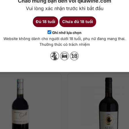
Chào mừng bạn đến với qkawine.com
Vui lòng xác nhận trước khi bắt đầu
Đủ 18 tuổi
Chưa đủ 18 tuổi
Chi tiết
Ghi nhớ lựa chọn
Website không dành cho người dưới 18 tuổi, phụ nữ đang mang thai.
Thưởng thức có trách nhiệm
Sản phẩm tương tự
 xảo trong ly. Trên mũi bung nở hương thơm ngào ngạt của quả chín 
mượt mà, hậu vị êm ái sảng khoái.
nai, thịt dê, thịt vịt nướng,…