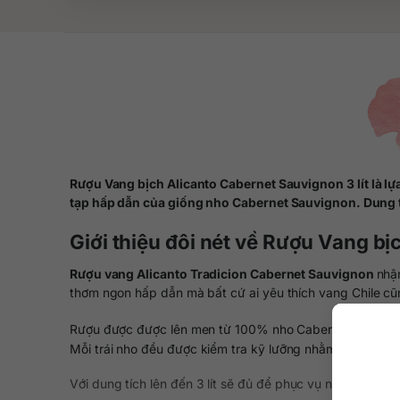
Rượu Vang bịch Alicanto Cabernet Sauvignon 3 lít là 
tạp hấp dẫn của giống nho Cabernet Sauvignon. Dung tí
Giới thiệu đôi nét về Rượu Vang bị
Rượu vang Alicanto Tradicion Cabernet Sauvignon
nhậ
thơm ngon hấp dẫn mà bất cứ ai yêu thích vang Chile cũ
Rượu được được lên men từ 100% nho Cabernet Sauvigno
Mỗi trái nho đều được kiểm tra kỹ lưỡng nhằm duy trì mùi
Với dung tích lên đến 3 lít sẽ đủ để phục vụ những bữa t