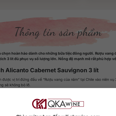
Thông tin sản phẩm
lựa chọn hoàn hảo dành cho những bữa tiệc đông người. Rượu vang
ch 3 lít đủ phục vụ số lượng lớn. Nồng độ mạnh mẽ rất phù hợp với
ch Alicanto Cabernet Sauvignon 3 lít
n được vị trí đứng đầu về “Rượu vang của năm” tại Chile vào niên vụ
ng sẽ không bỏ lỡ.
n, giống nho đỏ đậm đà được canh tác cẩn thận và thu hoạch bằng 
 vị ổn định của rượu qua các niên vụ.
iệc đông người mà không cần lo lắng về giá cả.