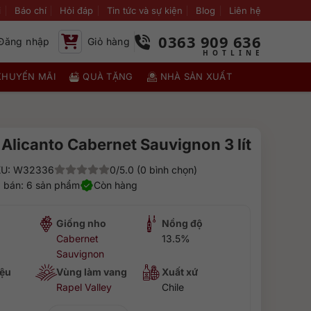
i
Báo chí
Hỏi đáp
Tin tức và sự kiện
Blog
Liên hệ
0363 909 636
Đăng nhập
Giỏ hàng
KHUYẾN MÃI
QUÀ TẶNG
NHÀ SẢN XUẤT
Alicanto Cabernet Sauvignon 3 lít
U: W32336
0/5.0 (0 bình chọn)
 bán: 6 sản phẩm
Còn hàng
Giống nho
Nồng độ
Cabernet
13.5%
Sauvignon
ệu
Vùng làm vang
Xuất xứ
Rapel Valley
Chile