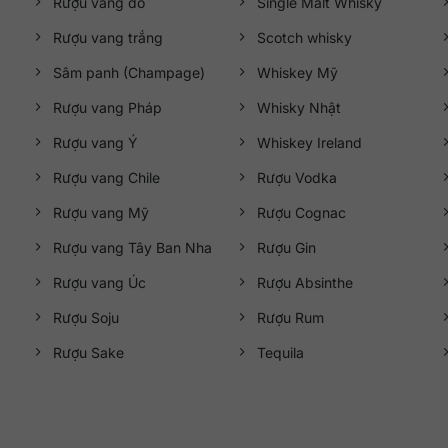
Rượu vang đỏ
Single Malt Whisky
Rượu vang trắng
Scotch whisky
Sâm panh (Champage)
Whiskey Mỹ
Rượu vang Pháp
Whisky Nhật
Rượu vang Ý
Whiskey Ireland
Rượu vang Chile
Rượu Vodka
Rượu vang Mỹ
Rượu Cognac
Rượu vang Tây Ban Nha
Rượu Gin
Rượu vang Úc
Rượu Absinthe
Rượu Soju
Rượu Rum
Rượu Sake
Tequila