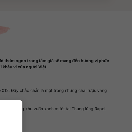
 đỏ thơm ngon trong tầm giá sẽ mang đến hương vị phức
 khẩu vị của người Việt.
 2012. Đây chắc chắn là một trong những chai rượu vang
tay ở những khu vườn xanh mướt tại Thung lũng Rapel.