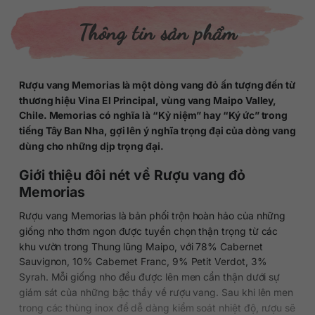
Thông tin sản phẩm
Rượu vang Memorias là một dòng vang đỏ ấn tượng đến từ
thương hiệu Vina El Principal, vùng vang Maipo Valley,
Chile. Memorias có nghĩa là “Kỷ niệm” hay “Ký ức” trong
tiếng Tây Ban Nha, gợi lên ý nghĩa trọng đại của dòng vang
dùng cho những dịp trọng đại.
Giới thiệu đôi nét về Rượu vang đỏ
Memorias
Rượu vang Memorias là bản phối trộn hoàn hảo của những
giống nho thơm ngon được tuyển chọn thận trọng từ các
khu vườn trong Thung lũng Maipo, với 78% Cabernet
Sauvignon, 10% Cabernet Franc, 9% Petit Verdot, 3%
Syrah. Mỗi giống nho đều được lên men cẩn thận dưới sự
giám sát của những bậc thầy về rượu vang. Sau khi lên men
trong các thùng inox để dễ dàng kiểm soát nhiệt độ, rượu sẽ