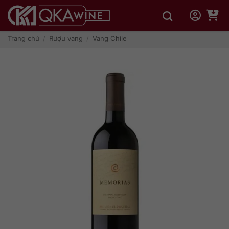
Bỏ
qua
nội
dung
Trang chủ
/
Rượu vang
/
Vang Chile