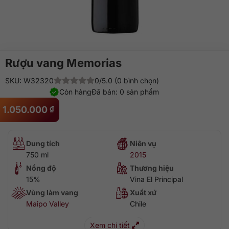
Rượu vang Memorias
SKU: W32320
0/5.0 (0 bình chọn)
Còn hàng
Đã bán: 0 sản phẩm
1.050.000
₫
Dung tích
Niên vụ
750 ml
2015
Nồng độ
Thương hiệu
15%
Vina El Principal
Vùng làm vang
Xuất xứ
Maipo Valley
Chile
Xem chi tiết