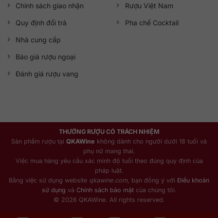
Chính sách giao nhận
Rượu Việt Nam
Quy định đổi trả
Pha chế Cocktail
Nhà cung cấp
Báo giá rượu ngoại
Đánh giá rượu vang
THƯỞNG RƯỢU CÓ TRÁCH NHIỆM
Sản phẩm rượu tại
QKAWine
không dành cho người dưới 18 tuổi và
phụ nữ mang thai.
Việc mua hàng yêu cầu xác minh độ tuổi theo đúng quy định của
pháp luật.
Bằng việc sử dụng website
qkawine.com
, bạn đồng ý với
Điều khoản
sử dụng
và
Chính sách bảo mật
của chúng tôi.
© 2026 QKAWine. All rights reserved.