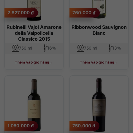
2.827.000
₫
760.000
₫
Rubinelli Vajol Amarone
Ribbonwood Sauvignon
della Valpolicella
Blanc
Classico 2015
750 ml
16%
750 ml
13%
Thêm vào giỏ hàng
Thêm vào giỏ hàng
1.050.000
₫
750.000
₫