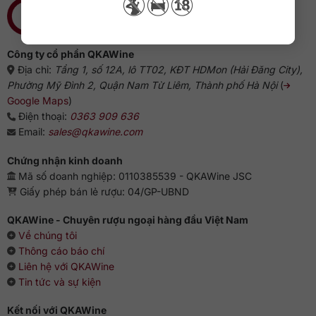
Công ty cổ phần QKAWine
Địa chỉ:
Tầng 1, số 12A, lô TT02, KĐT HDMon (Hải Đăng City),
Phường Mỹ Đình 2, Quận Nam Từ Liêm, Thành phố Hà Nội
(
Google Maps
)
Điện thoại:
0363 909 636
Email:
sales@qkawine.com
Chứng nhận kinh doanh
Mã số doanh nghiệp: 0110385539 - QKAWine JSC
Giấy phép bán lẻ rượu: 04/GP-UBND
QKAWine - Chuyên rượu ngoại hàng đầu Việt Nam
Về chúng tôi
Thông cáo báo chí
Liên hệ với QKAWine
Tin tức và sự kiện
Kết nối với QKAWine