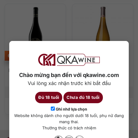
620.000
₫
2.800.000
₫
Maschera Rosso delle
Marcel Deiss Alsace
Chào mừng bạn đến với qkawine.com
Venezie
Grand Cru
Schoenenbourg
Vui lòng xác nhận trước khi bắt đầu
750 ml
13%
750 ml
12,5%
Đủ 18 tuổi
Chưa đủ 18 tuổi
Thêm vào giỏ hàng
Thêm vào giỏ hàng
Ghi nhớ lựa chọn
Website không dành cho người dưới 18 tuổi, phụ nữ đang
mang thai.
Thưởng thức có trách nhiệm