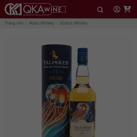
Bỏ
qua
nội
dung
Trang chủ
/
Rượu Whisky
/
Scotch Whisky