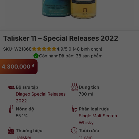
Talisker 11 – Special Releases 2022
SKU: W21868
4.9/5.0 (48 bình chọn)
Còn hàng
Đã bán: 38 sản phẩm
4.300.000
₫
Bộ sưu tập
Dung tích
Diageo Special Releases
700 ml
2022
Nồng độ
Phân loại rượu
55.1%
Single Malt Scotch
Whisky
Thương hiệu
Tuổi rượu
Talisker
11 năm