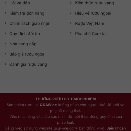
Hỏi và đáp
Kiến thức rượu vang
Kiểm tra đơn hàng
Hiểu về rượu ngoại
Chính sách giao nhận
Rượu Việt Nam
Quy định đổi trả
Pha chế Cocktail
Nhà cung cấp
Báo giá rượu ngoại
Đánh giá rượu vang
THƯỞNG RƯỢU CÓ TRÁCH NHIỆM
Sản phẩm rượu tại
QKAWine
không dành cho người dưới 18 tuổi và
phụ nữ mang thai.
Việc mua hàng yêu cầu xác minh độ tuổi theo đúng quy định của
pháp luật.
Bằng việc sử dụng website
qkawine.com
, bạn đồng ý với
Điều khoản