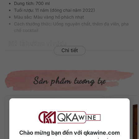
Dung tích: 700 ml
Tuổi rượu: 11 năm (đóng chai năm 2022)
Màu sắc: Màu vàng hổ phách nhạt
Cách thưởng thức: Uống nguyên chất, thêm đá viên, pha
chế cocktail
Mô tả hương vị rượu
Chi tiết
– Mùi hương: Bao phủ khứu giác bởi khói, than bùn và muối
biển cùng với chút trái cây cam quýt tươi mát, vani nồng nàn
và gia vị cay nhẹ.
Sản phẩm tương tự
– Hương vị: Trên vòm miệng là cấu trúc đậm đà và phức tạp
với khói, than bùn, trái cây cam quýt, vani, gia vị và muối
biển.
– Hậu vị: Kéo dài với vị ngọt đặc trưng.
Chào mừng bạn đến với qkawine.com