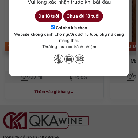
Vui lòng xác nhận trước khi bắt đầu
Đủ 18 tuổi
Chưa đủ 18 tuổi
Ghi nhớ lựa chọn
Website không dành cho người dưới 18 tuổi, phụ nữ đang
mang thai.
1.450.000
₫
145.000.0
Thưởng thức có trách nhiệm
Rượu Talisker Storm (700ml)
Rượu Mac
700 ml
45,8%
7
Thêm vào giỏ hàng
Công ty cổ phần QKAWine