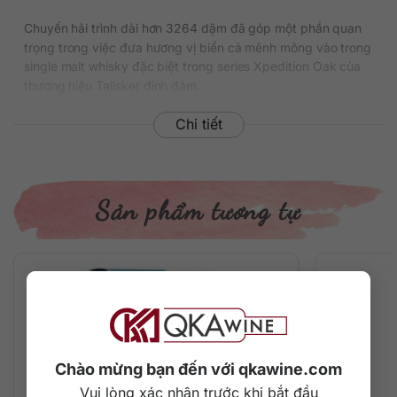
Chuyến hải trình dài hơn 3264 dặm đã góp một phần quan
trọng trong việc đưa hương vị biển cả mênh mông vào trong
single malt whisky đặc biệt trong series Xpedition Oak của
thương hiệu Talisker đình đám.
Phiên bản phát hành giới hạn với 1830 chai trên toàn cầu và
Chi tiết
hiện đang có giá bán lẻ trên 142.000.000 đồng/chai 700ml
tại thị trường Việt Nam.
Thông tin chi tiết về rượu
Sản phẩm tương tự
Xuất xứ: Scotland
Vùng sản xuất: Island
Thương hiệu: Talisker
Series: Xpedition Oak
-13%
Phân loại: Single Malt Scotch Whisky
Nồng độ: 49.7%
Dung tích: 700 ml
Tuổi rượu: 43 năm (đóng chai năm 2021)
Chào mừng bạn đến với qkawine.com
Màu sắc: Màu vàng hổ phách đậm đà
Vui lòng xác nhận trước khi bắt đầu