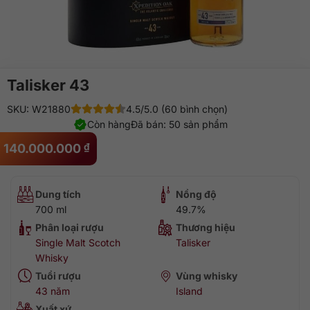
Talisker 43
SKU: W21880
4.5/5.0 (60 bình chọn)
Còn hàng
Đã bán: 50 sản phẩm
140.000.000
₫
Dung tích
Nồng độ
700 ml
49.7%
Phân loại rượu
Thương hiệu
Single Malt Scotch
Talisker
Whisky
Tuổi rượu
Vùng whisky
43 năm
Island
Xuất xứ