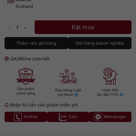
Scotland
Talisker 43 số lượng
Đặt mua
Thêm vào giỏ hàng
Đặt hàng doanh nghiệp
QKAWine cam kết
Sản phẩm
Giao hàng 2 giờ
Hoàn tiền
chính hãng
nội thành
lên đến 111%
Nhận tư vấn sản phẩm miễn phí
Hotline
Zalo
Messenger