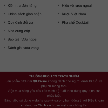
Kiểm tra đơn hàng
Hiểu về rượu ngoại
Chính sách giao nhận
Rượu Việt Nam
Quy định đổi trả
Pha chế Cocktail
Nhà cung cấp
Báo giá rượu ngoại
Đánh giá rượu vang
THƯỞNG RƯỢU CÓ TRÁCH NHIỆM
Sản phẩm rượu tại
QKAWine
không dành cho người dưới 18 tuổi và
phụ nữ mang thai.
Việc mua hàng yêu cầu xác minh độ tuổi theo đúng quy định của
pháp luật.
Bằng việc sử dụng website
qkawine.com
, bạn đồng ý với
Điều khoản
sử dụng
và
Chính sách bảo mật
của chúng tôi.