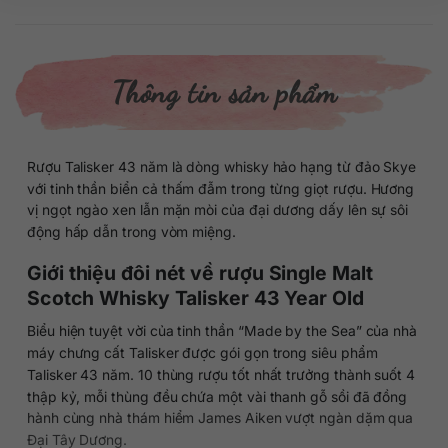
Thông tin sản phẩm
Rượu Talisker 43 năm là dòng whisky hảo hạng từ đảo Skye
với tinh thần biển cả thấm đẫm trong từng giọt rượu. Hương
vị ngọt ngào xen lẫn mặn mòi của đại dương dấy lên sự sôi
động hấp dẫn trong vòm miệng.
Giới thiệu đôi nét về rượu Single Malt
Scotch Whisky Talisker 43 Year Old
Biểu hiện tuyệt vời của tinh thần “Made by the Sea” của nhà
máy chưng cất Talisker được gói gọn trong siêu phẩm
Talisker 43 năm. 10 thùng rượu tốt nhất trưởng thành suốt 4
thập kỷ, mỗi thùng đều chứa một vài thanh gỗ sồi đã đồng
hành cùng nhà thám hiểm James Aiken vượt ngàn dặm qua
Đại Tây Dương.