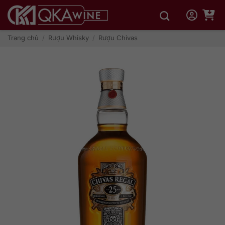
Bỏ
qua
nội
dung
Trang chủ
/
Rượu Whisky
/
Rượu Chivas