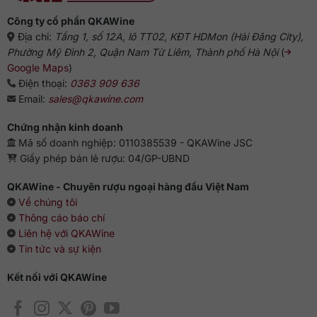
pha trộn truyền thống. Đây cũng là lý do Chivas 25 thường
Công ty cổ phần QKAWine
được các nhà sưu tầm và giới doanh nhân lựa chọn như một
Địa chỉ:
Tầng 1, số 12A, lô TT02, KĐT HDMon (Hải Đăng City),
tài sản giá trị.
Phường Mỹ Đình 2, Quận Nam Từ Liêm, Thành phố Hà Nội
(
Google Maps
)
4. Cách thưởng thức và gợi ý kết hợp món ăn
Điện thoại:
0363 909 636
Để cảm nhận trọn vẹn hương vị của Chivas Regal 25 năm,
Email:
sales@qkawine.com
bạn có thể lựa chọn những cách thưởng thức sau:
Chứng nhận kinh doanh
Nguyên chất
: dùng ly tulip hoặc Glencairn để hương vị
Mã số doanh nghiệp: 0110385539 - QKAWine JSC
bung tỏa trọn vẹn.
Giấy phép bán lẻ rượu: 04/GP-UBND
Thêm một viên đá lớn
: giúp làm dịu độ cồn và mở ra nốt
hương ngọt ngào ẩn sâu.
QKAWine - Chuyên rượu ngoại hàng đầu Việt Nam
Ướp lạnh nhẹ
: thích hợp khi muốn thưởng thức sự mượt
Về chúng tôi
mà và thanh mát.
Thông cáo báo chí
Liên hệ với QKAWine
Khi kết hợp cùng ẩm thực, Chivas 25 phát huy hương vị
Tin tức và sự kiện
hoàn hảo nhất khi đi cùng thịt bò nướng cao cấp, hải sản
nướng bơ tỏi, phô mai già hoặc chocolate đen. Đây là một
Kết nối với QKAWine
trong những dòng
blended Scotch whisky
lý tưởng để
đồng hành cùng các bữa tiệc sang trọng và thân mật.