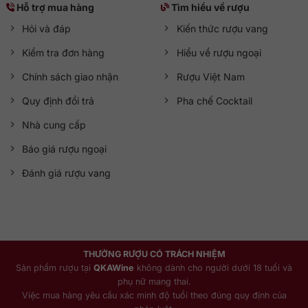
Hỗ trợ mua hàng
Tìm hiểu về rượu
Với hương vị tinh tế, thiết kế sang trọng và giá trị sưu tầm
Hỏi và đáp
Kiến thức rượu vang
cao, Rượu Chivas Regal 25 năm 700ml là lựa chọn xứng
Kiểm tra đơn hàng
Hiểu về rượu ngoại
đáng cho những ai muốn khẳng định đẳng cấp và gu
thưởng thức tinh tế. Hãy liên hệ ngay với
QKAWine
để sở
Chính sách giao nhận
Rượu Việt Nam
hữu chai rượu đặc biệt này cùng mức giá ưu đãi nhất.
Quy định đổi trả
Pha chế Cocktail
Tư vấn 24/7
Nhà cung cấp
Hotline:
0363 909 636
Báo giá rượu ngoại
Zalo:
QKAWine JSC
Fanpage:
QKAWine Official
Đánh giá rượu vang
Messenger:
Chat với QKAWine
Hỗ trợ khách hàng
Bán hàng:
sales@qkawine.com
Dịch vụ sau bán hàng:
help@qkawine.com
hoặc
THƯỞNG RƯỢU CÓ TRÁCH NHIỆM
qkawine@gmail.com
Sản phẩm rượu tại
QKAWine
không dành cho người dưới 18 tuổi và
phụ nữ mang thai.
Cửa hàng
QKAWine
Việc mua hàng yêu cầu xác minh độ tuổi theo đúng quy định của