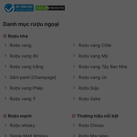
5. Thông tin chi tiết sản phẩm
THÔNG TIN
CHI TIẾT
Danh mục rượu ngoại
Thương hiệu
Chivas Regal
Rượu nhẹ
Rượu vang
Rượu vang Chile
Xuất xứ
Scotland
Rượu vang đỏ
Rượu vang Mỹ
Loại rượu
Rượu whisky
Rượu vang trắng
Rượu vang Tây Ban Nha
Phân loại
Blended Scotch Whisky
Sâm panh (Champage)
Rượu vang Úc
Nguyên liệu
Mạch nha và ngũ cốc tuyển chọn
Rượu vang Pháp
Rượu Soju
Tuổi rượu
25 năm
Rượu vang Ý
Rượu Sake
Nồng độ
40%
Rượu mạnh
Thương hiệu nổi bật
Dung tích
700ml
Rượu whisky
Rượu Chivas
Màu sắc
Hổ phách ánh đồng
Single Malt Whisky
Rượu Macallan