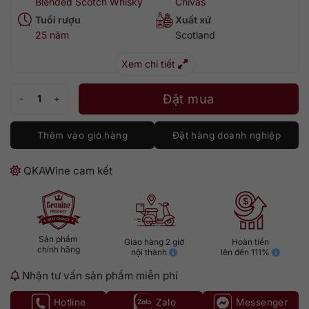
Blended Scotch Whisky
Chivas
Tuổi rượu
Xuất xứ
25 năm
Scotland
Xem chi tiết
Rượu Chivas Regal 25 năm 700ml số lượng
Đặt mua
Thêm vào giỏ hàng
Đặt hàng doanh nghiệp
QKAWine cam kết
Sản phẩm
Giao hàng 2 giờ
Hoàn tiền
chính hãng
nội thành
lên đến 111%
Nhận tư vấn sản phẩm miễn phí
Hotline
Zalo
Messenger