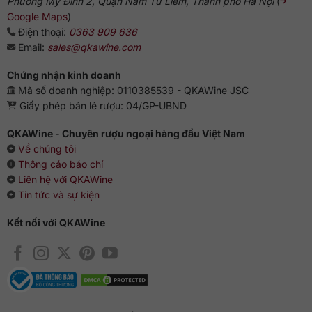
Phường Mỹ Đình 2, Quận Nam Từ Liêm, Thành phố Hà Nội
(
Google Maps
)
Điện thoại:
0363 909 636
Email:
sales@qkawine.com
Chứng nhận kinh doanh
Mã số doanh nghiệp: 0110385539 - QKAWine JSC
Giấy phép bán lẻ rượu: 04/GP-UBND
QKAWine - Chuyên rượu ngoại hàng đầu Việt Nam
Về chúng tôi
Thông cáo báo chí
Liên hệ với QKAWine
Tin tức và sự kiện
Kết nối với QKAWine