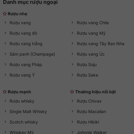
Danh mục rượu ngoại
Rượu nhẹ
Rượu vang
Rượu vang Chile
Rượu vang đỏ
Rượu vang Mỹ
Rượu vang trắng
Rượu vang Tây Ban Nha
Sâm panh (Champage)
Rượu vang Úc
Rượu vang Pháp
Rượu Soju
Rượu vang Ý
Rượu Sake
Rượu mạnh
Thương hiệu nổi bật
Rượu whisky
Rượu Chivas
Single Malt Whisky
Rượu Macallan
Scotch whisky
Rượu Hibiki
Whiskey Mỹ
Johnnie Walker