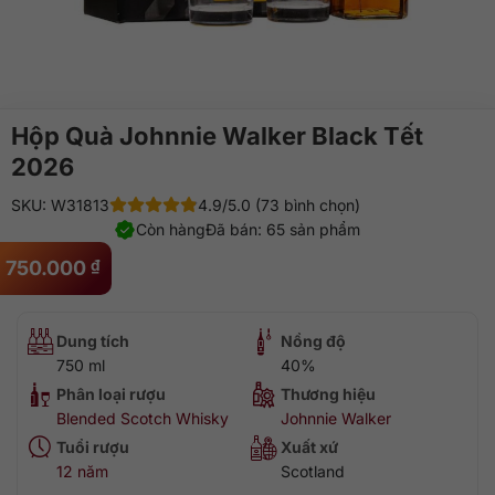
Hộp Quà Johnnie Walker Black Tết
2026
SKU: W31813
4.9/5.0 (73 bình chọn)
Còn hàng
Đã bán: 65 sản phẩm
750.000
₫
Dung tích
Nồng độ
750 ml
40%
Phân loại rượu
Thương hiệu
Blended Scotch Whisky
Johnnie Walker
Tuổi rượu
Xuất xứ
12 năm
Scotland