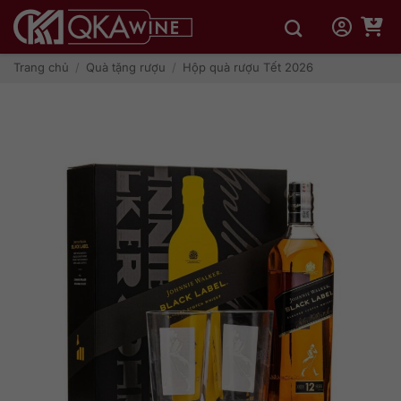
Bỏ
qua
nội
dung
Trang chủ
/
Quà tặng rượu
/
Hộp quà rượu Tết 2026