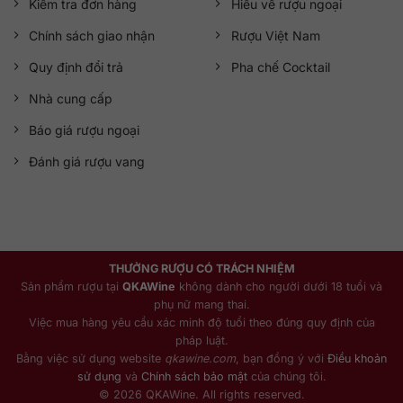
Kiểm tra đơn hàng
Hiểu về rượu ngoại
Chính sách giao nhận
Rượu Việt Nam
Quy định đổi trả
Pha chế Cocktail
Nhà cung cấp
Báo giá rượu ngoại
Đánh giá rượu vang
THƯỞNG RƯỢU CÓ TRÁCH NHIỆM
Sản phẩm rượu tại
QKAWine
không dành cho người dưới 18 tuổi và
phụ nữ mang thai.
Việc mua hàng yêu cầu xác minh độ tuổi theo đúng quy định của
pháp luật.
Bằng việc sử dụng website
qkawine.com
, bạn đồng ý với
Điều khoản
sử dụng
và
Chính sách bảo mật
của chúng tôi.
© 2026 QKAWine. All rights reserved.