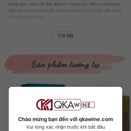
Công thức pha chế độc đáo từ những bậc thầy của thương
hiệu đã tạo nên một kiểu whisky khói vô cùng hấp dẫn dành
cho giới sành rượu.
Phiên bản quà tết 2026 gồm 1 chai Johnnie Walker Black, túi
xách, hộp quà sang trọng và 2 ly thủy tinh cao cấp để tăng
Chi tiết
thêm trải nghiệm thưởng thức.
Thông tin chi tiết về rượu
Sản phẩm tương tự
Xuất xứ: Scotland
Thương hiệu: Johnnie Walker
Phân loại: Blended Scotch Whisky
Nồng độ: 40%
Dung tích: 750 ml
Tuổi rượu: 12 năm
Màu sắc: Màu hổ phách
Cách thưởng thức: Uống nguyên chất, thêm đá viên, pha
chế cocktail
Chào mừng bạn đến với qkawine.com
Mô tả hương vị rượu
Vui lòng xác nhận trước khi bắt đầu