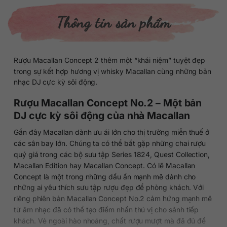
Thông tin sản phẩm
Rượu Macallan Concept 2 thêm một “khái niệm” tuyệt đẹp
trong sự kết hợp hương vị whisky Macallan cùng những bản
nhạc DJ cực kỳ sôi động.
Rượu Macallan Concept No.2 – Một bản
DJ cực kỳ sôi động của nhà Macallan
Gần đây Macallan dành ưu ái lớn cho thị trường miễn thuế ở
các sân bay lớn. Chúng ta có thể bắt gặp những chai rượu
quý giá trong các bộ sưu tập Series 1824, Quest Collection,
Macallan Edition hay Macallan Concept. Có lẽ Macallan
Concept là một trong những dấu ấn mạnh mẽ dành cho
những ai yêu thích sưu tập rượu đẹp để phòng khách. Với
riêng phiên bản Macallan Concept No.2 cảm hứng mạnh mẽ
từ âm nhạc đã có thể tạo điểm nhấn thú vị cho sảnh tiếp
khách. Vẻ ngoài hào nhoáng, chất rượu mượt mà đã đủ để