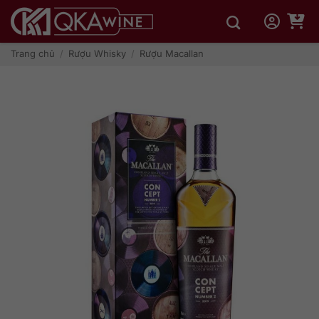
Bỏ
qua
nội
dung
Trang chủ
/
Rượu Whisky
/
Rượu Macallan