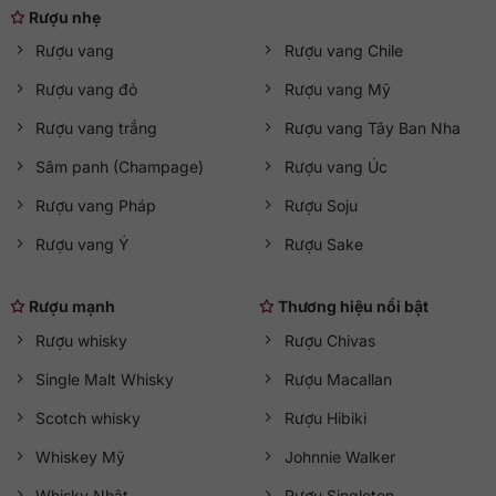
Rượu nhẹ
Rượu vang
Rượu vang Chile
Rượu vang đỏ
Rượu vang Mỹ
Rượu vang trắng
Rượu vang Tây Ban Nha
Sâm panh (Champage)
Rượu vang Úc
Rượu vang Pháp
Rượu Soju
Rượu vang Ý
Rượu Sake
Rượu mạnh
Thương hiệu nổi bật
Rượu whisky
Rượu Chivas
Single Malt Whisky
Rượu Macallan
Scotch whisky
Rượu Hibiki
Whiskey Mỹ
Johnnie Walker
Whisky Nhật
Rượu Singleton