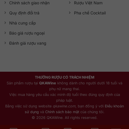
Chính sách giao nhận
Rượu Việt Nam
Quy định đổi trả
Pha chế Cocktail
Nhà cung cấp
Báo giá rượu ngoại
Đánh giá rượu vang
THƯỞNG RƯỢU CÓ TRÁCH NHIỆM
Sản phẩm rượu tại
QKAWine
không dành cho người dưới 18 tuổi và
phụ nữ mang thai.
Việc mua hàng yêu cầu xác minh độ tuổi theo đúng quy định của
pháp luật.
Bằng việc sử dụng website
qkawine.com
, bạn đồng ý với
Điều khoản
sử dụng
và
Chính sách bảo mật
của chúng tôi.
© 2026 QKAWine. All rights reserved.