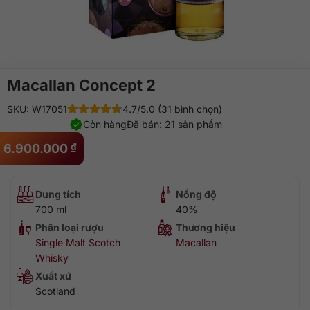
Macallan Concept 2
SKU: W17051
4.7/5.0 (31 bình chọn)
Còn hàng
Đã bán: 21 sản phẩm
6.900.000
₫
Dung tích
Nồng độ
700 ml
40%
Phân loại rượu
Thương hiệu
Single Malt Scotch
Macallan
Whisky
Xuất xứ
Scotland