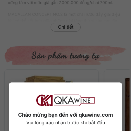
xứng tầm với mức giá gần 7.000.000 đồng/chai 700ml.
MACALLAN CONCEPT NO.2 là một chai rượu đầy giai điệu
khi có thể kết hợp giữa những giai tầng thú vị của các lớp
Chi tiết
hương thơm whisky mix&match điêu luyện cùng chất DJ sôi
động. Và bạn sẽ không ngạc nhiên khi biết rằng người chế
tác ra siêu phẩm này chính là nhà pha chế tài năng Steven
Bremmer, cũng đồng thời là một DJ đầy sáng tạo?
Sản phẩm tương tự
Nếu như so sánh một chút với bản Macallan Concept No.1 –
một thứ “concept” thực thụ, một khái niệm hoàn toàn đủ
mạnh để nói lên tuyên ngôn của phiên bản. Vậy thì Macallan
Concept 2 chưa đủ mạnh trong cụm “concept”, nhưng nó
vẫn là một nước đi mạnh mẽ và táo bạo và có thể bạn sẽ
thích mùi vị này.
Vỏ hộp là sự đan quyện giữa các đĩa nhạc và thùng gỗ sồi
trên nền tím quyến rũ, chắc chắn sẽ làm bừng sáng không
gian trưng bày rượu.
Chào mừng bạn đến với qkawine.com
Vui lòng xác nhận trước khi bắt đầu
Thông tin chi tiết về rượu