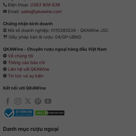
cam. Chắc chắn không thể thiếu bánh táo – vị quen thuộc
Điện thoại:
0363 909 636
của nhiều chai Macallan nổi tiếng. Ở giữa là sự tiếp nối
Email:
sales@qkawine.com
khá ngắn của các loại hạt và gừng trước khi trái cây ngọt
quay trở lại. Đây là một bản nhạc êm ái, nhẹ nhàng, du
Chứng nhận kinh doanh
dương, không quá mức lên xuống đột ngột, cân bằng và
Mã số doanh nghiệp: 0110385539 - QKAWine JSC
dễ chịu.
Giấy phép bán lẻ rượu: 04/GP-UBND
Hậu vị trung bình, nhẹ nhàng, chát nhẹ với mùi quế và
đinh hương ở cuối cùng.
QKAWine - Chuyên rượu ngoại hàng đầu Việt Nam
Về chúng tôi
Cách thưởng thức đúng chuẩn
Thông cáo báo chí
Liên hệ với QKAWine
Whisky Macallan nên được nhâm nhi nguyên chất để cảm
Tin tức và sự kiện
nhận hương vị nguyên bản thuần khiết nhất. Nếu e ngại
nồng độ hơi nặng thì có thể thêm chút nước lọc hoặc đá viên
Kết nối với QKAWine
đều rất tuyệt vời.
Danh mục rượu ngoại