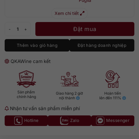
Puglia
Xem chi tiết
San Marzano 62 Anniversario Primitivo di Manduria Riserva số lượng
Đặt mua
Thêm vào giỏ hàng
Đặt hàng doanh nghiệp
QKAWine cam kết
Sản phẩm
Giao hàng 2 giờ
Hoàn tiền
chính hãng
nội thành
lên đến 111%
Nhận tư vấn sản phẩm miễn phí
Hotline
Zalo
Messenger