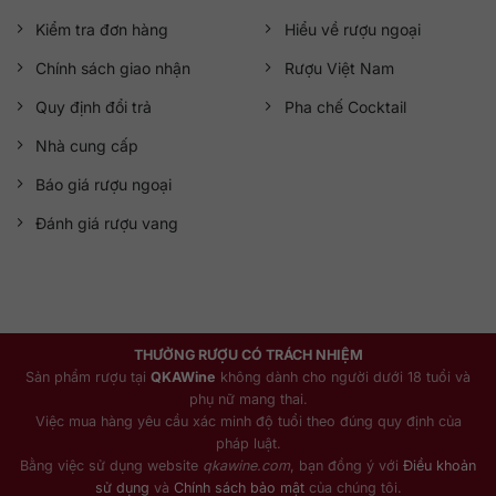
Kiểm tra đơn hàng
Hiểu về rượu ngoại
Chính sách giao nhận
Rượu Việt Nam
Quy định đổi trả
Pha chế Cocktail
Nhà cung cấp
Báo giá rượu ngoại
Đánh giá rượu vang
THƯỞNG RƯỢU CÓ TRÁCH NHIỆM
Sản phẩm rượu tại
QKAWine
không dành cho người dưới 18 tuổi và
phụ nữ mang thai.
Việc mua hàng yêu cầu xác minh độ tuổi theo đúng quy định của
pháp luật.
Bằng việc sử dụng website
qkawine.com
, bạn đồng ý với
Điều khoản
sử dụng
và
Chính sách bảo mật
của chúng tôi.