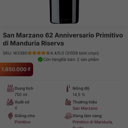
San Marzano 62 Anniversario Primitivo
di Manduria Riserva
SKU: W3380
4.4/5.0 (31559 bình chọn)
Còn hàng
Đã bán: 2 sản phẩm
1.650.000
₫
Dung tích
Nồng độ
750 ml
14,5 %
Xuất xứ
Thương hiệu
Ý
San Marzano
Giống nho
Vùng làm vang
Primitivo
Primitivo di Manduria
,