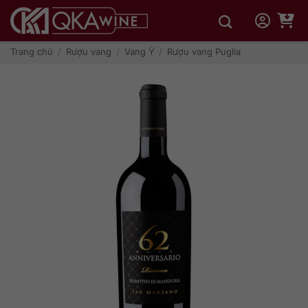
Bỏ
qua
nội
dung
Trang chủ
/
Rượu vang
/
Vang Ý
/
Rượu vang Puglia