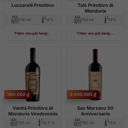
Luccarelli Primitivo
Talò Primitivo di
Manduria
750 ml
14%
750 ml
14%
Thêm vào giỏ hàng
Thêm vào giỏ hàng
580.000
₫
2.000.000
₫
Vanitá Primitivo di
San Marzano 50
Manduria Vendemmia
Anniversario
750 ml
14,5 %
750 ml
15%