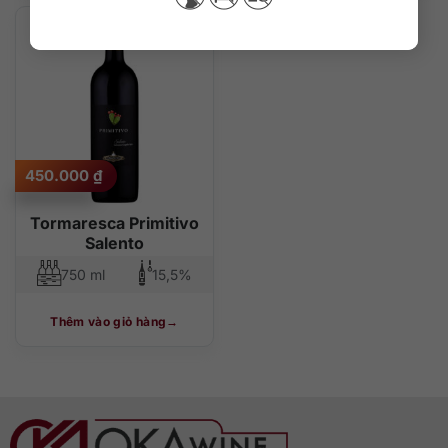
450.000
₫
Tormaresca Primitivo
Salento
750 ml
15,5%
Thêm vào giỏ hàng