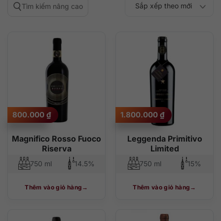
Sắp xếp theo mới
Tìm kiếm nâng cao
Sắp xếp theo
Sắp xếp theo mức
nhất
Sắp xếp theo giá:
Sắp xếp theo giá:
độ phổ biến
thấp đến cao
cao đến thấp
800.000
₫
1.800.000
₫
Magnifico Rosso Fuoco
Leggenda Primitivo
Riserva
Limited
750 ml
14.5%
750 ml
15%
Thêm vào giỏ hàng
Thêm vào giỏ hàng