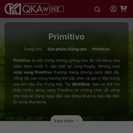
Bỏ
qua
nội
dung
Primitivo
Trang chủ
/
Sản phẩm Giống nho
/
Primitivo
Primitivo
là một trong những giống nho đỏ nổi tiếng của
miền Nam nước Ý, đặc biệt tại vùng Puglia. Những chai
rượu vang Primitivo
thường mang phong cách đậm đà,
nồng độ cao cùng hương trái cây chín và gia vị đặc trưng
của khí hậu Địa Trung Hải. Tại
QKAWine
, bạn có thể tìm
thấy nhiều dòng vang Primitivo từ những chai dễ uống
cho bữa ăn hằng ngày đến các dòng Riserva cao cấp đến
từ vùng Manduria.
Xem thêm