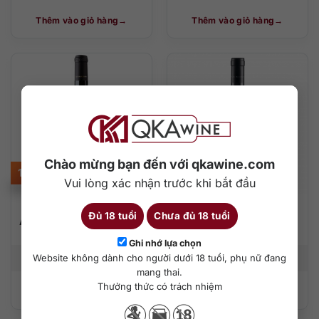
Thêm vào giỏ hàng
Thêm vào giỏ hàng
Chào mừng bạn đến với qkawine.com
1.650.000
₫
1.800.000
₫
Vui lòng xác nhận trước khi bắt đầu
San Marzano 62
San Marzano 60
Đủ 18 tuổi
Chưa đủ 18 tuổi
Anniversario Primitivo
Sessantanni Limited
di Manduria Riserva
Edition
Ghi nhớ lựa chọn
750 ml
14,5 %
750 ml
14,5 %
Website không dành cho người dưới 18 tuổi, phụ nữ đang
mang thai.
Thưởng thức có trách nhiệm
Thêm vào giỏ hàng
Thêm vào giỏ hàng