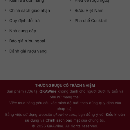
Kiểm tra đơn hàng
Hiểu về rượu ngoại
Chính sách giao nhận
Rượu Việt Nam
Quy định đổi trả
Pha chế Cocktail
Nhà cung cấp
Báo giá rượu ngoại
Đánh giá rượu vang
THƯỞNG RƯỢU CÓ TRÁCH NHIỆM
Sản phẩm rượu tại
QKAWine
không dành cho người dưới 18 tuổi và
phụ nữ mang thai.
Việc mua hàng yêu cầu xác minh độ tuổi theo đúng quy định của
pháp luật.
Bằng việc sử dụng website
qkawine.com
, bạn đồng ý với
Điều khoản
sử dụng
và
Chính sách bảo mật
của chúng tôi.
© 2026 QKAWine. All rights reserved.