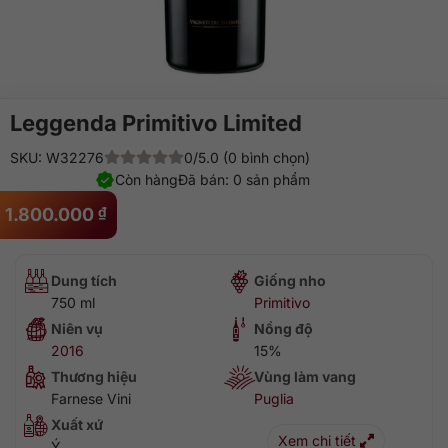
Leggenda Primitivo Limited
SKU: W32276
0/5.0 (0 bình chọn)
Còn hàng
Đã bán: 0 sản phẩm
1.800.000
₫
Dung tích
Giống nho
750 ml
Primitivo
Niên vụ
Nồng độ
2016
15%
Thương hiệu
Vùng làm vang
Farnese Vini
Puglia
Xuất xứ
Xem chi tiết
Ý