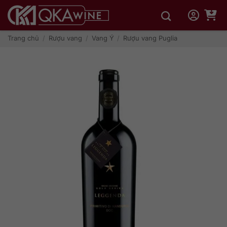
Bỏ
qua
nội
dung
Trang chủ
/
Rượu vang
/
Vang Ý
/
Rượu vang Puglia