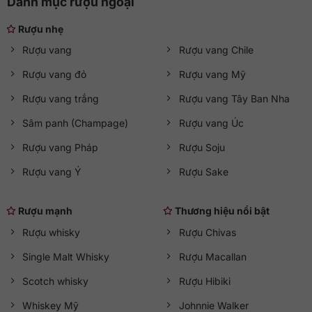
Danh mục rượu ngoại
Rượu nhẹ
Rượu vang
Rượu vang Chile
Rượu vang đỏ
Rượu vang Mỹ
Rượu vang trắng
Rượu vang Tây Ban Nha
Sâm panh (Champage)
Rượu vang Úc
Rượu vang Pháp
Rượu Soju
Rượu vang Ý
Rượu Sake
Rượu mạnh
Thương hiệu nổi bật
Rượu whisky
Rượu Chivas
Single Malt Whisky
Rượu Macallan
Scotch whisky
Rượu Hibiki
Whiskey Mỹ
Johnnie Walker