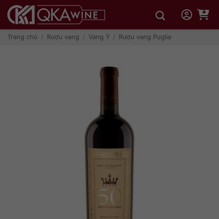
Bỏ
qua
nội
dung
Trang chủ
/
Rượu vang
/
Vang Ý
/
Rượu vang Puglia