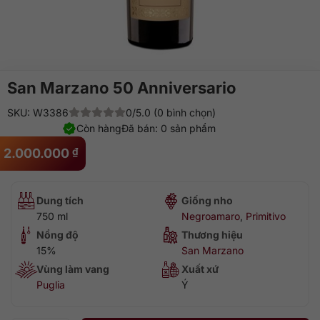
San Marzano 50 Anniversario
SKU: W3386
0/5.0 (0 bình chọn)
Còn hàng
Đã bán: 0 sản phẩm
2.000.000
₫
Dung tích
Giống nho
750 ml
Negroamaro
,
Primitivo
Nồng độ
Thương hiệu
15%
San Marzano
Vùng làm vang
Xuất xứ
Puglia
Ý