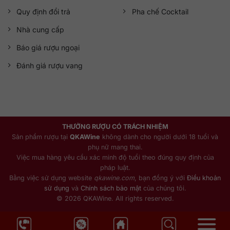
Quy định đổi trả
Pha chế Cocktail
Nhà cung cấp
Báo giá rượu ngoại
Đánh giá rượu vang
THƯỞNG RƯỢU CÓ TRÁCH NHIỆM
Sản phẩm rượu tại
QKAWine
không dành cho người dưới 18 tuổi và
phụ nữ mang thai.
Việc mua hàng yêu cầu xác minh độ tuổi theo đúng quy định của
pháp luật.
Bằng việc sử dụng website
qkawine.com
, bạn đồng ý với
Điều khoản
sử dụng
và
Chính sách bảo mật
của chúng tôi.
© 2026 QKAWine. All rights reserved.