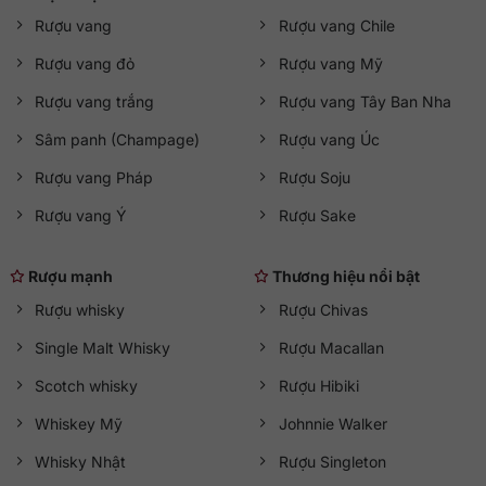
năm của nhà Cantine San Marzano vẫn kịp có mặt tại Việt
Rượu vang
Rượu vang Chile
Nam để phục vụ quý khách. Nếu bạn đang tìm kiếm địa chỉ
Rượu vang đỏ
Rượu vang Mỹ
mua rượu vang Ý chính hãng với giá tốt nhất, đừng quên
QKAWine
– đơn vị nhập khẩu & phân phối rượu van guy tín
Rượu vang trắng
Rượu vang Tây Ban Nha
hàng đầu. Liên hệ ngay QKAWine theo hotline 0363 90
9636 hoặc truy cập qkawine.com để được tư vấn chi tiết về
Sâm panh (Champage)
Rượu vang Úc
rượu vang Ý bao nhiêu tiền một chai
và đặt hàng nhé.
Rượu vang Pháp
Rượu Soju
Rượu vang Ý
Rượu Sake
Rượu mạnh
Thương hiệu nổi bật
Rượu whisky
Rượu Chivas
Single Malt Whisky
Rượu Macallan
Scotch whisky
Rượu Hibiki
Whiskey Mỹ
Johnnie Walker
Whisky Nhật
Rượu Singleton