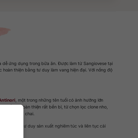
à dễ ứng dụng trong bữa ăn. Được làm từ Sangiovese tại
c hoàn thiện bằng tư duy làm vang hiện đại. Với nồng độ
Antinori
, một trong những tên tuổi có ảnh hưởng lớn
đuổi sự hoàn thiện rất bền bỉ, từ chọn lọc clone nho,
 thành trong chai.
quả của một tư duy sản xuất nghiêm túc và liên tục cải