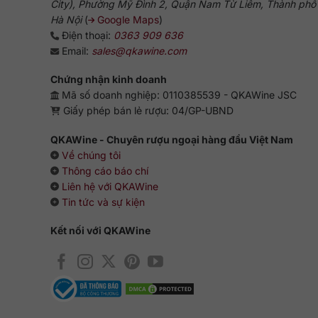
City), Phường Mỹ Đình 2, Quận Nam Từ Liêm, Thành phố
Hà Nội
(
Google Maps
)
Điện thoại:
0363 909 636
Email:
sales@qkawine.com
Chứng nhận kinh doanh
Mã số doanh nghiệp: 0110385539 - QKAWine JSC
Giấy phép bán lẻ rượu: 04/GP-UBND
QKAWine - Chuyên rượu ngoại hàng đầu Việt Nam
Về chúng tôi
Thông cáo báo chí
Liên hệ với QKAWine
Tin tức và sự kiện
Kết nối với QKAWine