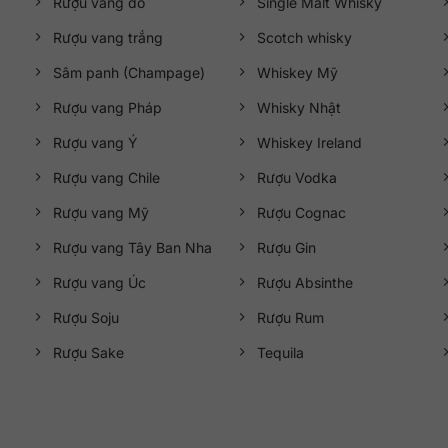
Rượu vang đỏ
Single Malt Whisky
Rượu vang trắng
Scotch whisky
Sâm panh (Champage)
Whiskey Mỹ
Rượu vang Pháp
Whisky Nhật
Rượu vang Ý
Whiskey Ireland
Rượu vang Chile
Rượu Vodka
Rượu vang Mỹ
Rượu Cognac
Rượu vang Tây Ban Nha
Rượu Gin
Rượu vang Úc
Rượu Absinthe
Rượu Soju
Rượu Rum
Rượu Sake
Tequila