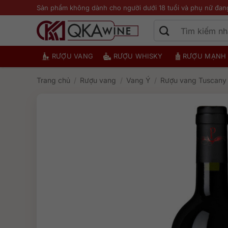
Bỏ
Sản phẩm không dành cho người dưới 18 tuổi và phụ nữ đan
qua
nội
dung
RƯỢU VANG
RƯỢU WHISKY
RƯỢU MẠNH
Trang chủ
/
Rượu vang
/
Vang Ý
/
Rượu vang Tuscany