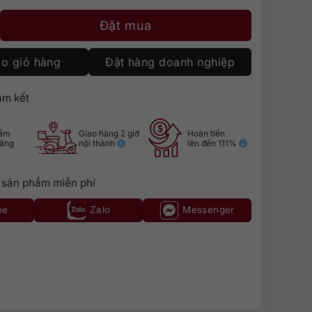
Chianti Classico số lượng
Đặt mua
o giỏ hàng
Đặt hàng doanh nghiệp
m kết
hẩm
Giao hàng 2 giờ
Hoàn tiền
hãng
nội thành
lên đến 111%
 sản phẩm miễn phí
ne
Zalo
Messenger