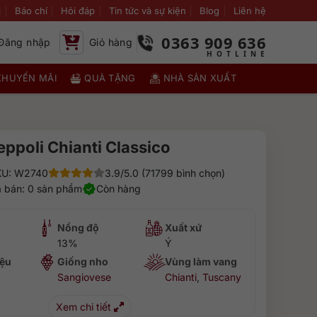
i
Báo chí
Hỏi đáp
Tin tức và sự kiện
Blog
Liên hệ
0363 909 636
Đăng nhập
Giỏ hàng
KHUYẾN MÃI
QUÀ TẶNG
NHÀ SẢN XUẤT
eppoli Chianti Classico
KU: W2740
3.9/5.0 (71799 bình chọn)
 bán: 0 sản phẩm
Còn hàng
Nồng độ
Xuất xứ
13%
Ý
ệu
Giống nho
Vùng làm vang
Sangiovese
Chianti
,
Tuscany
Xem chi tiết