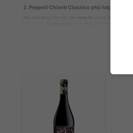
2. Peppoli Chianti Classico phù hợp với kiể
Nếu bạn đang tìm một chai
vang đỏ
có thể dùng trong nh
người thích
Sangiovese
theo hướng dễ tiếp cận hơn, khô
Nó cũng là chai rượu phù hợp cho người bắt đầu khám p
áp lực khi thưởng thức.
3. Cảm nhận hương vị của Antinori Peppoli C
Thông tin bạn cung cấp không đi sâu vào tasting notes cụ
Antinori Peppoli Chianti Classico, điều nên nhấn mạnh l
Trên thực tế, với một chai Italian Chianti Classico Red 
tốt và cảm giác thanh lịch trên vòm miệng. Đây là kiểu v
4. Gợi ý món ăn đi cùng để chai vang phát h
Antinori Peppoli Chianti Classico rất phù hợp với thịt bò
bê áp chảo sẽ đi cùng khá tốt. Với bữa ăn đơn giản hơn,
Đây là kiểu vang đỏ có tính ẩm thực cao, vì vậy càng đặt