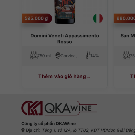
5. Mua Antinori Peppoli Chianti Classico ch
595.000
₫
980.00
Antinori Peppoli Chianti Classico
là lựa chọn đáng cân
linh hoạt trong nhiều dịp. Chai rượu này phù hợp để uốn
an
Domini Veneti Appassimento
San M
Tại
QKAWine
, bạn có thể tìm thấy các dòng rượu vang 
Rosso
cần một chai Chianti Classico mang dấu ấn Antinori để bổ 
15%
750 ml
Corvina, Corvinone, Rondinella
14%
75
Thêm vào giỏ hàng
T
Công ty cổ phần QKAWine
Địa chỉ:
Tầng 1, số 12A, lô TT02, KĐT HDMon (Hải Đăn