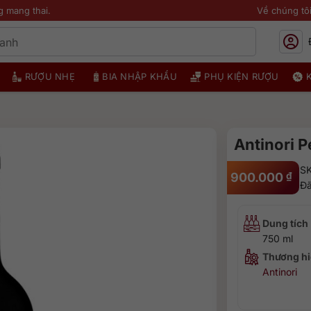
g mang thai.
Về chúng tô
RƯỢU NHẸ
BIA NHẬP KHẨU
PHỤ KIỆN RƯỢU
Antinori P
S
900.000
₫
Đã
Dung tích
750 ml
Thương hi
Antinori