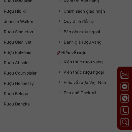
Rượu Macallan
Kiểm tra đơn hàng
Rượu Hibiki
Chính sách giao nhận
Johnnie Walker
Quy định đổi trả
Rượu Singleton
Báo giá rượu ngoại
Rượu Glenlivet
Đánh giá rượu vang
Rượu Balvenie
Hiểu về rượu
Kiến thức rượu vang
Rượu Absolut
Kiến thức rượu ngoại
Rượu Courvoisier
Hiểu về rượu Việt Nam
Rượu Hennessy
Pha chế Cocktail
Rượu Beluga
Rượu Danzka