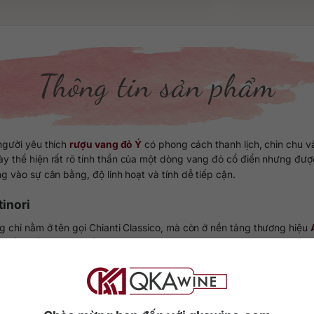
Thông tin sản phẩm
người yêu thích
rượu vang đỏ Ý
có phong cách thanh lịch, chỉn chu v
này thể hiện rất rõ tinh thần của một dòng vang đỏ cổ điển nhưng đượ
 vào sự cân bằng, độ linh hoạt và tính dễ tiếp cận.
tinori
ng chỉ nằm ở tên gọi Chianti Classico, mà còn ở nền tảng thương hiệu
xuất nhấn mạnh, chất lượng của rượu được xây dựng từ quá trình theo 
 kiểm soát nhiệt độ cho đến lựa chọn loại gỗ sồi và thời gian trưởng
đây là chai vang không được làm theo lối đại trà đơn giản, mà là kết 