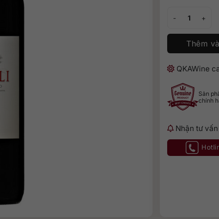
Antinori Peppoli 
Thêm và
QKAWine ca
Sản p
chính 
Nhận tư vấn
Hotli