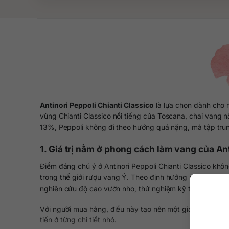
Antinori Peppoli Chianti Classico
là lựa chọn dành cho 
vùng Chianti Classico nổi tiếng của Toscana, chai vang 
13%, Peppoli không đi theo hướng quá nặng, mà tập trung
1. Giá trị nằm ở phong cách làm vang của An
Điểm đáng chú ý ở Antinori Peppoli Chianti Classico khô
trong thế giới rượu vang Ý. Theo định hướng mà nhà sản 
nghiên cứu độ cao vườn nho, thử nghiệm kỹ thuật lên men,
Với người mua hàng, điều này tạo nên một giá trị rất rõ: 
tiến ở từng chi tiết nhỏ.