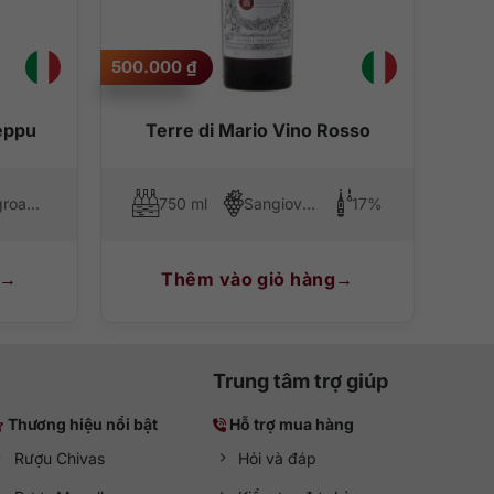
500.000
₫
g hiệu mạnh, phong cách thanh lịch và khả năng dùng
ỉn chu và an toàn.
eppu
Terre di Mario Vino Rosso
h mục sản phẩm được tuyển chọn kỹ lưỡng. Nếu bạn đang
ti Classico là gợi ý rất đáng để ưu tiên.
Negroamaro
750 ml
Sangiovese, Montepulciano, Malvasia Nera
17%
Thêm vào giỏ hàng
Trung tâm trợ giúp
Thương hiệu nổi bật
Hỗ trợ mua hàng
Rượu Chivas
Hỏi và đáp