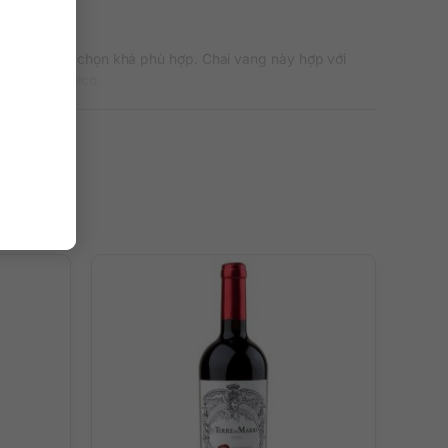
assico là lựa chọn khá phù hợp. Chai vang này hợp với
ianti Classico.
 và cân đối, rất dễ ghép món và không gây cảm giác quá
n cứu phát triển của Marchesi Antinori. Vì vậy, với chai
ơng không có nguồn dữ liệu đi kèm.
 vọng một trải nghiệm thiên về sự cân bằng, độ tươi đủ
nh.
ác món như pasta sốt bò, lasagna, pizza có thịt nguội hoặc
 bật cá tính của chai rượu.
ủa mình.