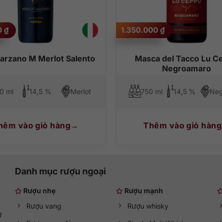
ính hãng tại
QKAWine
0
₫
1.350.000
₫
 nhắc nếu bạn muốn tìm một chai
vang đỏ Toscana
có nền tảng thươn
g cùng món ăn, tiếp khách nhẹ nhàng hoặc làm quà tặng mang tính ch
arzano M Merlot Salento
Masca del Tacco Lu C
nhập khẩu chính hãng với thông tin rõ ràng, tư vấn phù hợp và dan
Negroamaro
sung vào tủ rượu hoặc dùng cho bữa tối lịch sự, Antinori Peppoli Chian
0 ml
14,5 %
Merlot
750 ml
14,5 %
hêm vào giỏ hàng
Thêm vào giỏ hàng
Danh mục rượu ngoại
Rượu nhẹ
Rượu mạnh
Rượu vang
Rượu whisky
g