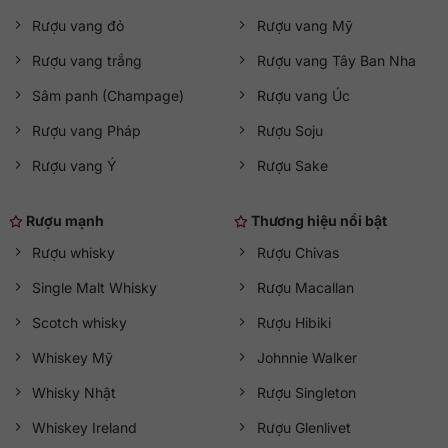
Rượu vang đỏ
Rượu vang Mỹ
Rượu vang trắng
Rượu vang Tây Ban Nha
Sâm panh (Champage)
Rượu vang Úc
Rượu vang Pháp
Rượu Soju
Rượu vang Ý
Rượu Sake
Rượu mạnh
Thương hiệu nổi bật
Rượu whisky
Rượu Chivas
Single Malt Whisky
Rượu Macallan
Scotch whisky
Rượu Hibiki
Whiskey Mỹ
Johnnie Walker
Whisky Nhật
Rượu Singleton
Whiskey Ireland
Rượu Glenlivet