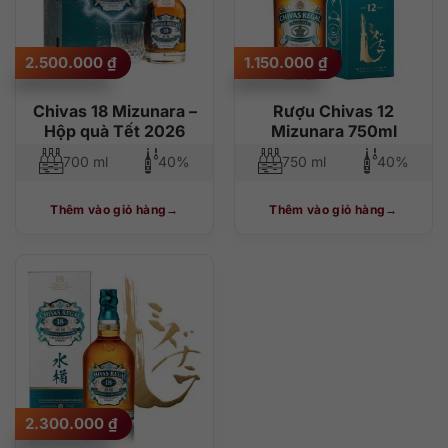
2.500.000
₫
1.150.000
₫
Chivas 18 Mizunara –
Rượu Chivas 12
Hộp quà Tết 2026
Mizunara 750ml
700 ml
40%
750 ml
40%
Thêm vào giỏ hàng
Thêm vào giỏ hàng
2.300.000
₫