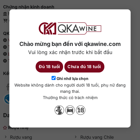
Chứng nhận kinh doanh
Mã số doanh nghiệp: 0110385539 - QKAWine JSC
Giấy phép bán lẻ rượu: 04/GP-UBND
QKAWine - Chuyên rượu ngoại hàng đầu Việt Nam
Về chúng tôi
Chào mừng bạn đến với qkawine.com
Thông cáo báo chí
Vui lòng xác nhận trước khi bắt đầu
Liên hệ với QKAWine
Tin tức và sự kiện
Đủ 18 tuổi
Chưa đủ 18 tuổi
Kết nối với QKAWine
Ghi nhớ lựa chọn
Website không dành cho người dưới 18 tuổi, phụ nữ đang
mang thai.
Thưởng thức có trách nhiệm
Danh mục rượu ngoại
Rượu nhẹ
Rượu vang
Rượu vang Chile