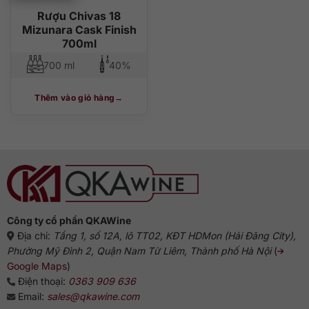
Rượu Chivas 18
Mizunara Cask Finish
700ml
700 ml
40%
Thêm vào giỏ hàng
Công ty cổ phần QKAWine
Địa chỉ:
Tầng 1, số 12A, lô TT02, KĐT HDMon (Hải Đăng City),
Phường Mỹ Đình 2, Quận Nam Từ Liêm, Thành phố Hà Nội
(
Google Maps
)
Điện thoại:
0363 909 636
Email:
sales@qkawine.com