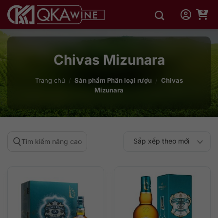
Bỏ
qua
nội
dung
Chivas Mizunara
Trang chủ
/
Sản phẩm Phân loại rượu
/
Chivas
Mizunara
Sắp xếp theo mới
Tìm kiếm nâng cao
Sắp xếp theo
Sắp xếp theo mức
nhất
Sắp xếp theo giá:
Sắp xếp theo giá:
độ phổ biến
thấp đến cao
cao đến thấp