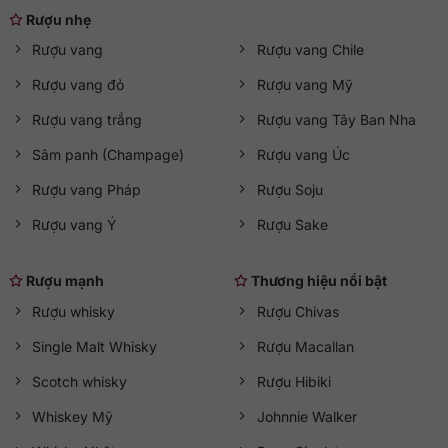
Rượu nhẹ
Cùng đá viên lớn
: Làm dịu nồng độ, mở ra hương gỗ
Mizunara ngọt ngào và mềm mại hơn.
Rượu vang
Rượu vang Chile
Cocktail
: Chivas Mizunara là nền tuyệt vời để pha chế
các loại cocktail kinh điển như Chivas Highball hoặc Old
Rượu vang đỏ
Rượu vang Mỹ
Fashioned, mang đến sự tươi mới và dễ uống.
Rượu vang trắng
Rượu vang Tây Ban Nha
Ngoài ra, sản phẩm cũng kết hợp hoàn hảo với các món ăn
Sâm panh (Champage)
Rượu vang Úc
như thịt nướng, sashimi, pho mát già và chocolate đen, giúp
nâng cao trải nghiệm ẩm thực.
Rượu vang Pháp
Rượu Soju
Rượu vang Ý
Rượu Sake
6. Thông tin chi tiết sản phẩm
Rượu mạnh
Thương hiệu nổi bật
THÔNG TIN
CHI TIẾT
Rượu whisky
Rượu Chivas
Thương hiệu
Chivas
Single Malt Whisky
Rượu Macallan
Xuất xứ
Scotland
Scotch whisky
Rượu Hibiki
Loại rượu
Rượu whisky
Whiskey Mỹ
Johnnie Walker
Phân loại
Blended Scotch Whisky