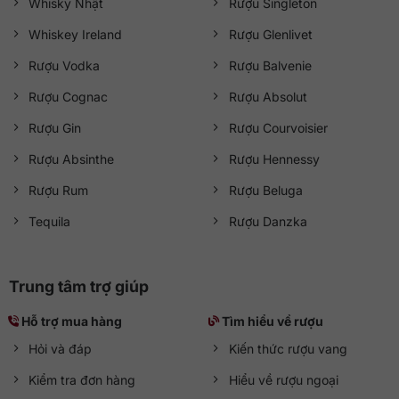
Whisky Nhật
Rượu Singleton
Tuổi rượu
12 năm
Whiskey Ireland
Rượu Glenlivet
Rượu Vodka
Rượu Balvenie
Nồng độ
40%
Rượu Cognac
Rượu Absolut
Dung tích
750 ml
Rượu Gin
Rượu Courvoisier
Màu sắc
Vàng hổ phách nhạt
Rượu Absinthe
Rượu Hennessy
Cách thưởng thức
Uống nguyên chất, cùng đá hoặc pha chế
Rượu Rum
Rượu Beluga
Quy cách
Thùng 12 chai
Tequila
Rượu Danzka
Giá bán
Vui lòng liên hệ để nhận báo giá ưu đãi
Trung tâm trợ giúp
7. So sánh Chivas 12 Mizunara với các phiên bản
Chivas 12 khác
Hỗ trợ mua hàng
Tìm hiểu về rượu
Hỏi và đáp
Kiến thức rượu vang
TÊN SẢN PHẨM
NỒNG ĐỘ
DUNG TÍCH
Kiểm tra đơn hàng
Hiểu về rượu ngoại
Chivas 12 Mizunara
40%
750 ml