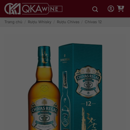
Bỏ
qua
nội
dung
Trang chủ
/
Rượu Whisky
/
Rượu Chivas
/
Chivas 12