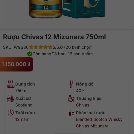
Rượu Chivas 12 Mizunara 750ml
SKU: W9686
5/5.0 (26 bình chọn)
Còn hàng
Đã bán: 16 sản phẩm
1.150.000
₫
Dung tích
Nồng độ
750 ml
40%
Xuất xứ
Thương hiệu
Scotland
Chivas
Tuổi rượu
Phân loại rượu
12 năm
Blended Scotch Whisky
,
Chivas Mizunara