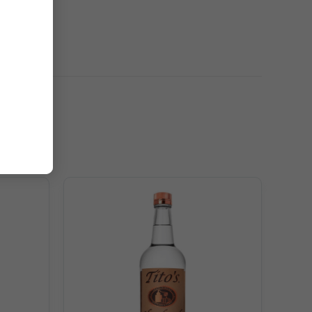
i ta hay gọi Vodka Danzka là Vodka Nhôm. Vỏ nhai
iữ lạnh của vỏ nhôm cũng tốt hơn, giúp người dùng