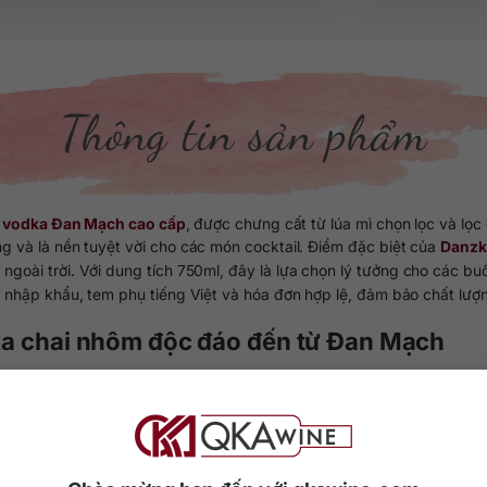
Thông tin sản phẩm
g
vodka Đan Mạch cao cấp
, được chưng cất từ lúa mì chọn lọc và lọc 
g và là nền tuyệt vời cho các món cocktail. Điểm đặc biệt của
Danzk
ngoài trời. Với dung tích 750ml, đây là lựa chọn lý tưởng cho các buổi
nhập khẩu, tem phụ tiếng Việt và hóa đơn hợp lệ, đảm bảo chất lượn
ka chai nhôm độc đáo đến từ Đan Mạch
hải kể đến Danzka Vodka. Hầu hết vodka của đất nước này đều được
o ra những mẻ vodka hảo hạng.
nước khoáng thiên nhiên sâu bên dưới lòng đất đã giúp rượu đạt độ 
ng vững chắc, được lòng hàng triệu người dùng ở các quốc gia.