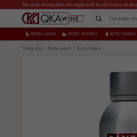
Bỏ
Sản phẩm không dành cho người dưới 18 tuổi và phụ nữ đan
qua
nội
dung
RƯỢU VANG
RƯỢU WHISKY
RƯỢU MẠNH
Trang chủ
/
Rượu mạnh
/
Rượu Vodka