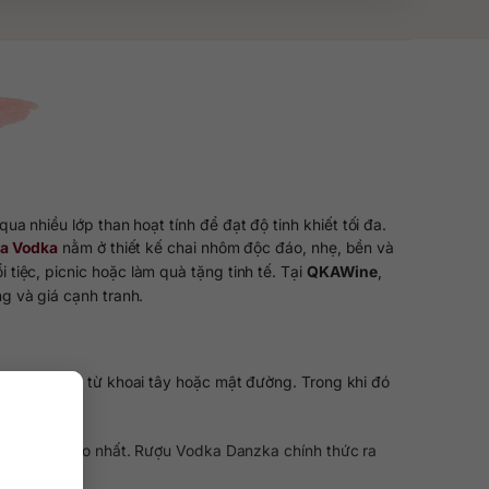
qua nhiều lớp than hoạt tính để đạt độ tinh khiết tối đa.
a Vodka
nằm ở thiết kế chai nhôm độc đáo, nhẹ, bền và
 tiệc, picnic hoặc làm quà tặng tinh tế. Tại
QKAWine
,
g và giá cạnh tranh.
 chưng cất từ khoai tây hoặc mật đường. Trong khi đó
tinh khiết cao nhất. Rượu Vodka Danzka chính thức ra