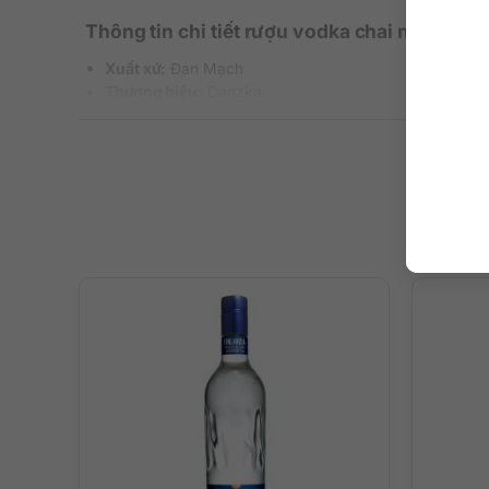
Thông tin chi tiết rượu vodka chai nhôm
Xuất xứ:
Đan Mạch
Thương hiệu:
Danzka
Phân loại:
Vodka tinh khiết
Nguyên liệu:
Ngũ cốc nguyên hạt
Nồng độ
: 40%
Dung tích:
750 ml, 1000 ml
Màu sắc:
Màu trong suốt
Nhiệt độ phục vụ:
Vodka sẽ uống ngon nhất ở nhiệt đ
Quy cách:
Thùng 6 chai
Thiết kế chai Danzka Vodka đặc biệt
Thiết kế vỏ nhôm màu trắng của chai Danzka Vodka đượ
mỏng nhẹ, đơn giản và vô cùng thuận tiện nhưng cũng đ
Chai nhôm Danzka được đánh giá là thiết kế chai rượu
Cực kỳ thuận tiện để mang theo trong những bữa tiệc n
Thực sự rất khó nhầm lẫn, tạo điểm nhấn độc đáo tron
Vỏ nhôm giúp tăng khả năng làm lạnh nhanh hơn 15% s