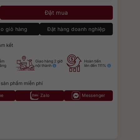
ka Original Chai Nhôm 750ml số lượng
Đặt mua
o giỏ hàng
Đặt hàng doanh nghiệp
m kết
hẩm
Giao hàng 2 giờ
Hoàn tiền
hãng
nội thành
lên đến 111%
 sản phẩm miễn phí
ne
Zalo
Messenger