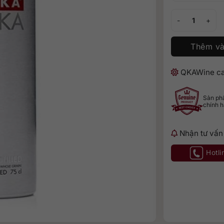
Rượu Vodka Danz
Thêm và
QKAWine ca
Sản p
chính 
Nhận tư vấn
Hotli