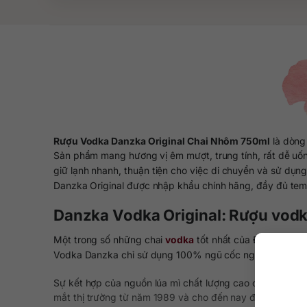
Rượu Vodka Danzka Original Chai Nhôm 750ml
là dòn
Sản phẩm mang hương vị êm mượt, trung tính, rất dễ uốn
giữ lạnh nhanh, thuận tiện cho việc di chuyển và sử dụng 
Danzka Original được nhập khẩu chính hãng, đầy đủ tem 
Danzka Vodka Original: Rượu vod
Một trong số những chai
vodka
tốt nhất của Đan Mạch p
Vodka Danzka chỉ sử dụng 100% ngũ cốc nguyên hạt ch
Sự kết hợp của nguồn lúa mì chất lượng cao cùng nguồn 
mắt thị trường từ năm 1989 và cho đến nay đã có chỗ đứ