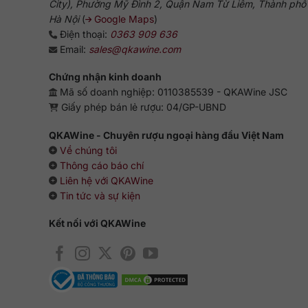
City), Phường Mỹ Đình 2, Quận Nam Từ Liêm, Thành phố
Rượu Vodka Danzka Original Chai Nhôm 750ml
kết hợp 
Hà Nội
(
Google Maps
)
bảo nguồn gốc rõ ràng, chất lượng chuẩn quốc tế và giá 
Điện thoại:
0363 909 636
Tư vấn 24/7
Email:
sales@qkawine.com
Hotline:
0363 909 636
Chứng nhận kinh doanh
Zalo:
QKAWine JSC
Mã số doanh nghiệp: 0110385539 - QKAWine JSC
Fanpage:
QKAWine Official
Giấy phép bán lẻ rượu: 04/GP-UBND
Messenger:
Chat với QKAWine
QKAWine - Chuyên rượu ngoại hàng đầu Việt Nam
Hỗ trợ khách hàng
Về chúng tôi
Bán hàng:
sales@qkawine.com
Thông cáo báo chí
Dịch vụ sau bán hàng:
help@qkawine.com
hoặc
qkaw
Liên hệ với QKAWine
Tin tức và sự kiện
Cửa hàng
QKAWine
Kết nối với QKAWine
Trụ sở chính:
Tầng 1, số 12A, lô TT02, KĐT HDMon (H
Đường tới cửa hàng:
Google Maps
Giờ hoạt động
Mở cửa từ 08:30 đến 21:30 (
Thứ Hai đến Chủ Nhật
)