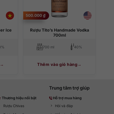
500.000
₫
à tinh tế trong từng giọt rượu. Rượu được lên men
er Ice
Rượu Tito’s Handmade Vodka
họng, cân bằng tuyệt đối và thoảng hương cam quýt thật
700ml
0%
700 ml
40%
odka trong veo với các món hải sản.
Thêm vào giỏ hàng
hôm. Khi uống nguyên chất, Danzka Original mang đến vị
dy Mary để có hương vị đồng nhất và mượt mà.
Trung tâm trợ giúp
c ngoài trời.
Thương hiệu nổi bật
Hỗ trợ mua hàng
Rượu Chivas
Hỏi và đáp