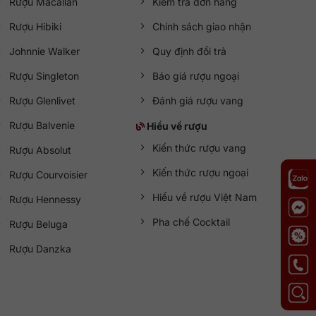
Rượu Macallan
Kiểm tra đơn hàng
lợi. Sản phẩm được
QKAWine
nhập khẩu chính hãng, đảm
Rượu Hibiki
Chính sách giao nhận
Johnnie Walker
Quy định đổi trả
Rượu Singleton
Báo giá rượu ngoại
Rượu Glenlivet
Đánh giá rượu vang
Rượu Balvenie
Hiểu về rượu
Kiến thức rượu vang
Rượu Absolut
Kiến thức rượu ngoại
Rượu Courvoisier
Hiểu về rượu Việt Nam
Rượu Hennessy
Pha chế Cocktail
Rượu Beluga
Nội
Rượu Danzka