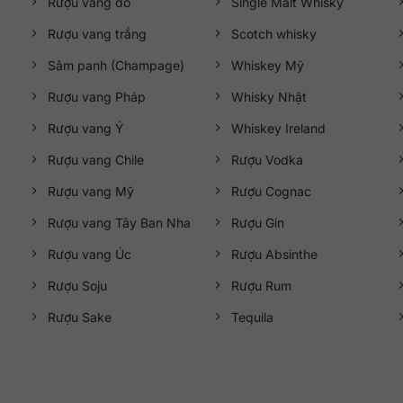
Rượu vang đỏ
Single Malt Whisky
giữa hương vị vodka tinh khiết và thiết kế chai nhôm hiện đại, tiện 
cạnh tranh.
Rượu vang trắng
Scotch whisky
Sâm panh (Champage)
Whiskey Mỹ
Rượu vang Pháp
Whisky Nhật
Rượu vang Ý
Whiskey Ireland
Rượu vang Chile
Rượu Vodka
Rượu vang Mỹ
Rượu Cognac
Rượu vang Tây Ban Nha
Rượu Gin
ine@gmail.com
Rượu vang Úc
Rượu Absinthe
Rượu Soju
Rượu Rum
ải Đăng City), Phường Mỹ Đình 2, Quận Nam Từ Liêm, Thành phố Hà 
Rượu Sake
Tequila