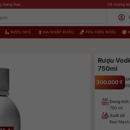
g mang thai.
Về chúng tô
RƯỢU NHẸ
BIA NHẬP KHẨU
PHỤ KIỆN RƯỢU
Rượu Vodk
750ml
S
300.000
₫
Đã
Dung tích
750 ml
Xuất xứ
Đan Mạch