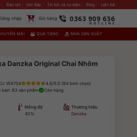
i
Báo chí
Hỏi đáp
Tin tức và sự kiện
Blog
Liên hệ
0363 909 636
Đăng nhập
Giỏ hàng
KHUYẾN MÃI
QUÀ TẶNG
NHÀ SẢN XUẤT
a Danzka Original Chai Nhôm
KU: W4704
4.6/5.0 (84 bình chọn)
 bán: 83 sản phẩm
Còn hàng
Nồng độ
Thương hiệu
40%
Danzka