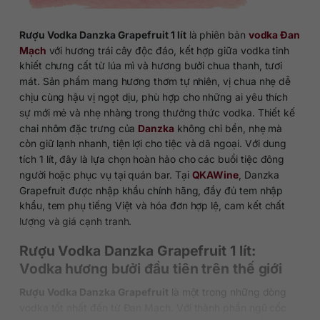
Rượu Vodka Danzka Grapefruit 1 lít
là phiên bản
vodka Đan
Mạch
với hương trái cây độc đáo, kết hợp giữa vodka tinh
khiết chưng cất từ lúa mì và hương bưởi chua thanh, tươi
mát. Sản phẩm mang hương thơm tự nhiên, vị chua nhẹ dễ
chịu cùng hậu vị ngọt dịu, phù hợp cho những ai yêu thích
sự mới mẻ và nhẹ nhàng trong thưởng thức vodka. Thiết kế
chai nhôm đặc trưng của
Danzka
không chỉ bền, nhẹ mà
còn giữ lạnh nhanh, tiện lợi cho tiệc và dã ngoại. Với dung
tích 1 lít, đây là lựa chọn hoàn hảo cho các buổi tiệc đông
người hoặc phục vụ tại quán bar. Tại
QKAWine
, Danzka
Grapefruit được nhập khẩu chính hãng, đầy đủ tem nhập
khẩu, tem phụ tiếng Việt và hóa đơn hợp lệ, cam kết chất
lượng và giá cạnh tranh.
Rượu Vodka Danzka Grapefruit 1 lít:
Vodka hương bưởi đầu tiên trên thế giới
Rượu Vodka Danzka Grapefruit
là một trong những dòng
vodka tốt nhất đến từ Đan Mạch. Với thành phần ngũ cốc