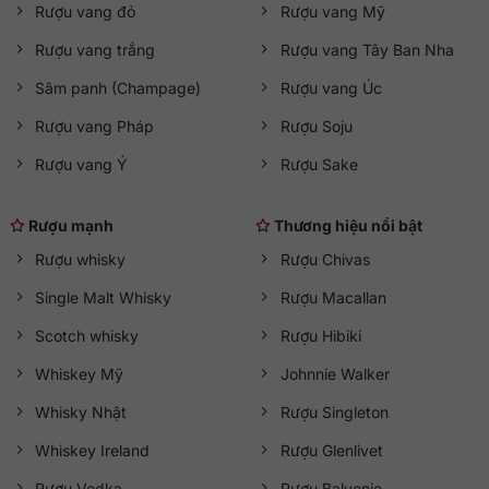
Hotline:
0363 909 636
Rượu vang đỏ
Rượu vang Mỹ
Zalo:
QKAWine JSC
Rượu vang trắng
Rượu vang Tây Ban Nha
Fanpage:
QKAWine Official
Messenger:
Chat với QKAWine
Sâm panh (Champage)
Rượu vang Úc
Hỗ trợ khách hàng
Rượu vang Pháp
Rượu Soju
Bán hàng:
sales@qkawine.com
Rượu vang Ý
Rượu Sake
Dịch vụ sau bán hàng:
help@qkawine.com
hoặc
qkawine@gmail.com
Rượu mạnh
Thương hiệu nổi bật
Cửa hàng
QKAWine
Rượu whisky
Rượu Chivas
Trụ sở chính:
Tầng 1, số 12A, lô TT02, KĐT HDMon (Hải
Single Malt Whisky
Rượu Macallan
Đăng City), Phường Mỹ Đình 2, Quận Nam Từ Liêm, Thành
phố Hà Nội
Scotch whisky
Rượu Hibiki
Đường tới cửa hàng:
Google Maps
Whiskey Mỹ
Johnnie Walker
Giờ hoạt động
Whisky Nhật
Rượu Singleton
Mở cửa từ 08:30 đến 21:30 (
Thứ Hai đến Chủ Nhật
)
Whiskey Ireland
Rượu Glenlivet
Rượu Vodka
Rượu Balvenie