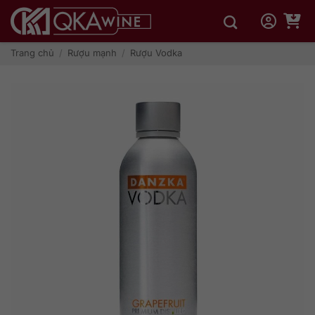
Bỏ
qua
nội
dung
Trang chủ
/
Rượu mạnh
/
Rượu Vodka