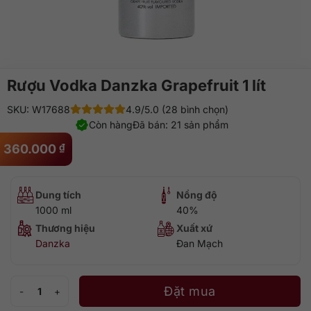
Rượu Vodka Danzka Grapefruit 1 lít
SKU: W17688
4.9/5.0 (28 bình chọn)
Còn hàng
Đã bán: 21 sản phẩm
360.000
₫
Dung tích
Nồng độ
1000 ml
40%
Thương hiệu
Xuất xứ
Danzka
Đan Mạch
Rượu Vodka Danzka Grapefruit 1 lít số lượng
Đặt mua