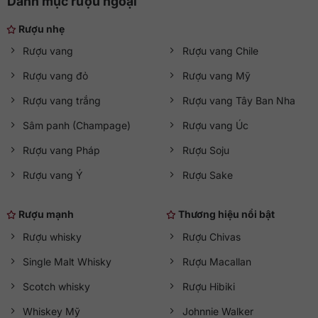
Danh mục rượu ngoại
Rượu nhẹ
Rượu vang
Rượu vang Chile
Rượu vang đỏ
Rượu vang Mỹ
Rượu vang trắng
Rượu vang Tây Ban Nha
Sâm panh (Champage)
Rượu vang Úc
Rượu vang Pháp
Rượu Soju
Rượu vang Ý
Rượu Sake
Rượu mạnh
Thương hiệu nổi bật
Rượu whisky
Rượu Chivas
Single Malt Whisky
Rượu Macallan
Scotch whisky
Rượu Hibiki
Whiskey Mỹ
Johnnie Walker