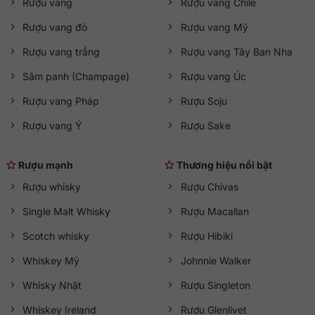
Rượu vang
Rượu vang Chile
Rượu vang đỏ
Rượu vang Mỹ
Rượu vang trắng
Rượu vang Tây Ban Nha
Sâm panh (Champage)
Rượu vang Úc
Rượu vang Pháp
Rượu Soju
Rượu vang Ý
Rượu Sake
Rượu mạnh
Thương hiệu nổi bật
Rượu whisky
Rượu Chivas
Single Malt Whisky
Rượu Macallan
Scotch whisky
Rượu Hibiki
Whiskey Mỹ
Johnnie Walker
Whisky Nhật
Rượu Singleton
Whiskey Ireland
Rượu Glenlivet