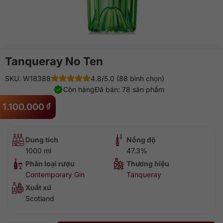
Tanqueray No Ten
SKU: W18388
4.8/5.0 (88 bình chọn)
Còn hàng
Đã bán: 78 sản phẩm
1.100.000
₫
Dung tích
Nồng độ
1000 ml
47.3%
Phân loại rượu
Thương hiệu
Contemporary Gin
Tanqueray
Xuất xứ
Scotland