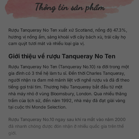
Thông tin sản phẩm
Rượu Tanqueray No Ten xuất xứ Scotland, nồng độ 47.3%,
hương vị nồng ấm, sảng khoái với cây bách xù, trái cây họ
cam quýt tươi mát và nhiều loại gia vị.
Giới thiệu về rượu Tanqueray No Ten
Rượu Tanqueray No Ten (Tanqueray No.10) ra đời trong một
gia đình có 3 thế hệ làm tu sĩ. Đến thời Charles Tanqueray,
người nhận ra đam mê mãnh liệt với nghề rượu và đã đi theo
tiếng gọi trái tim. Thương hiệu Tanqueray bắt đầu từ một
nhà máy nhỏ ở vùng Bloomsbury, London. Qua nhiều thăng
trầm của lịch sử, đến năm 1992, nhà máy đã đạt giải vàng
tại cuộc thi Monde Selection.
Rượu Tanqueray No.10 ngay sau khi ra mắt vào năm 2000
đã nhanh chóng được đón nhận ở nhiều quốc gia trên thế
giới.