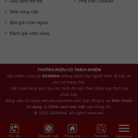
Quy định đổi trả
Pha chế Cocktail
Nhà cung cấp
Báo giá rượu ngoại
Đánh giá rượu vang
THƯỞNG RƯỢU CÓ TRÁCH NHIỆM
Sản phẩm rượu tại
QKAWine
không dành cho người dưới 18 tuổi và
phụ nữ mang thai.
Việc mua hàng yêu cầu xác minh độ tuổi theo đúng quy định của
pháp luật.
Bằng việc sử dụng website
qkawine.com
, bạn đồng ý với
Điều khoản
sử dụng
và
Chính sách bảo mật
của chúng tôi.
© 2026 QKAWine. All rights reserved.
Tư vấn
Khuyến mãi
Trang chủ
Tìm kiếm
Danh mục