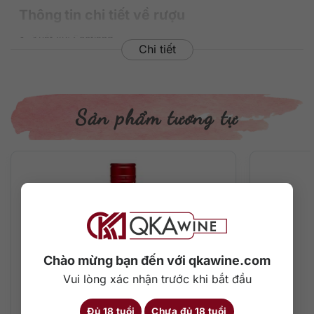
Thông tin chi tiết về rượu
Xuất xứ: Scotland
Chi tiết
Thương hiệu: Tanqueray
Phân loại: Gin
Nồng độ: 47.3%
Dung tích: 1000 ml
Sản phẩm tương tự
Màu sắc: Trong suốt
Cách thưởng thức: Uống nguyên chất, thêm đá viên, pha
chế cocktail
Mô tả hương vị rượu và nếm thử
Chai thủy tinh màu xanh lá chứa đựng chất rượu trong vắt
cực kỳ xinh đẹp và tươi mát. Trên mũi ngập tràn hương
thơm của cây bách xù, các loại thảo mộc hòa quyện cùng
trái cây họ cam quýt ngon tuyệt. Trên miệng và vị gin ngọt
ngào, cân bằng, phong phú với cây bách xù – cam quýt –
Chào mừng bạn đến với qkawine.com
bưởi – gia vị & thảo mộc tự nhiên.
Vui lòng xác nhận trước khi bắt đầu
Chai gin tuyệt hảo, nồng đậm, thơm ngon nên được uống
Đủ 18 tuổi
Chưa đủ 18 tuổi