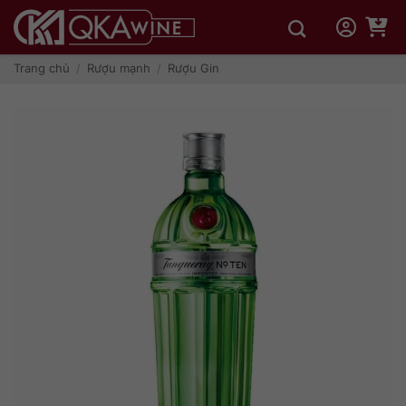
Bỏ
qua
nội
dung
Trang chủ
/
Rượu mạnh
/
Rượu Gin