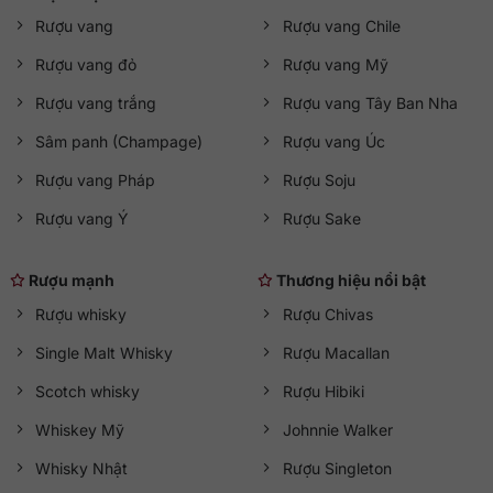
Rượu vang
Rượu vang Chile
Rượu vang đỏ
Rượu vang Mỹ
Rượu vang trắng
Rượu vang Tây Ban Nha
Sâm panh (Champage)
Rượu vang Úc
Rượu vang Pháp
Rượu Soju
Rượu vang Ý
Rượu Sake
Rượu mạnh
Thương hiệu nổi bật
Rượu whisky
Rượu Chivas
Single Malt Whisky
Rượu Macallan
Scotch whisky
Rượu Hibiki
Whiskey Mỹ
Johnnie Walker
Whisky Nhật
Rượu Singleton