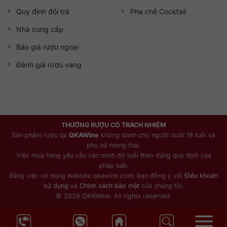
Quy định đổi trả
Pha chế Cocktail
Nhà cung cấp
Báo giá rượu ngoại
Đánh giá rượu vang
THƯỞNG RƯỢU CÓ TRÁCH NHIỆM
Sản phẩm rượu tại
QKAWine
không dành cho người dưới 18 tuổi và
phụ nữ mang thai.
Việc mua hàng yêu cầu xác minh độ tuổi theo đúng quy định của
pháp luật.
Bằng việc sử dụng website
qkawine.com
, bạn đồng ý với
Điều khoản
sử dụng
và
Chính sách bảo mật
của chúng tôi.
© 2026 QKAWine. All rights reserved.