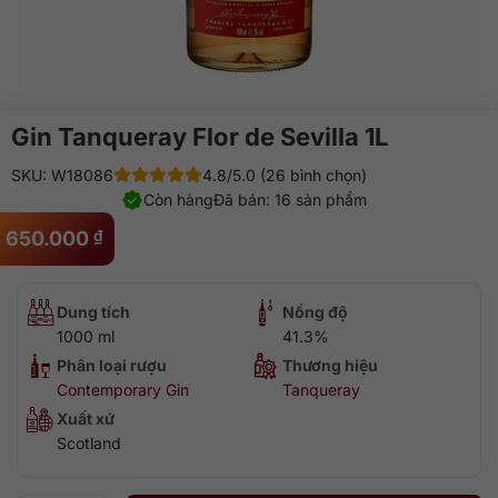
Gin Tanqueray Flor de Sevilla 1L
SKU: W18086
4.8/5.0 (26 bình chọn)
Còn hàng
Đã bán: 16 sản phẩm
650.000
₫
Dung tích
Nồng độ
1000 ml
41.3%
Phân loại rượu
Thương hiệu
Contemporary Gin
Tanqueray
Xuất xứ
Scotland