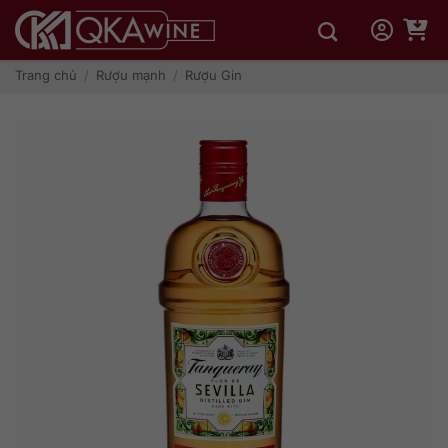
Bỏ
qua
nội
dung
Trang chủ
/
Rượu mạnh
/
Rượu Gin