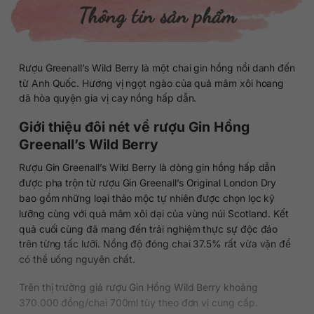
Thông tin sản phẩm
Rượu Greenall’s Wild Berry là một chai gin hồng nổi danh đến
từ Anh Quốc. Hương vị ngọt ngào của quả mâm xôi hoang
dã hòa quyện gia vị cay nồng hấp dẫn.
Giới thiệu đôi nét về rượu Gin Hồng
Greenall’s Wild Berry
Rượu Gin Greenall’s Wild Berry là dòng gin hồng hấp dẫn
được pha trộn từ rượu Gin Greenall’s Original London Dry
bao gồm những loại thảo mộc tự nhiên được chọn lọc kỹ
lưỡng cùng với quả mâm xôi dại của vùng núi Scotland. Kết
quả cuối cùng đã mang đến trải nghiệm thực sự độc đáo
trên từng tấc lưỡi. Nồng độ đóng chai 37.5% rất vừa vặn để
có thể uống nguyên chất.
Trên thị trường giá rượu Gin Hồng Wild Berry khoảng
370.000 đồng/chai 700ml tùy theo đơn vị cung cấp.