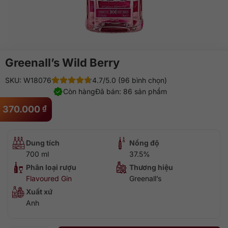
Greenall’s Wild Berry
SKU: W18076
4.7/5.0 (96 bình chọn)
Còn hàng
Đã bán: 86 sản phẩm
370.000
₫
Dung tích
Nồng độ
700 ml
37.5%
Phân loại rượu
Thương hiệu
Flavoured Gin
Greenall’s
Xuất xứ
Anh