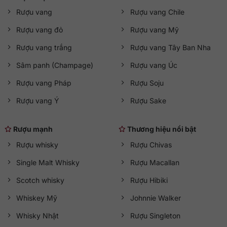
Rượu vang
Rượu vang Chile
Rượu vang đỏ
Rượu vang Mỹ
Rượu vang trắng
Rượu vang Tây Ban Nha
Sâm panh (Champage)
Rượu vang Úc
Rượu vang Pháp
Rượu Soju
Rượu vang Ý
Rượu Sake
Rượu mạnh
Thương hiệu nổi bật
Rượu whisky
Rượu Chivas
Single Malt Whisky
Rượu Macallan
Scotch whisky
Rượu Hibiki
Whiskey Mỹ
Johnnie Walker
Whisky Nhật
Rượu Singleton