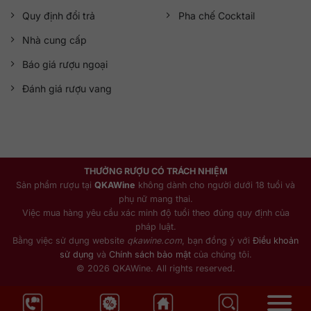
Quy định đổi trả
Pha chế Cocktail
Nhà cung cấp
Báo giá rượu ngoại
Đánh giá rượu vang
THƯỞNG RƯỢU CÓ TRÁCH NHIỆM
Sản phẩm rượu tại
QKAWine
không dành cho người dưới 18 tuổi và
phụ nữ mang thai.
Việc mua hàng yêu cầu xác minh độ tuổi theo đúng quy định của
pháp luật.
Bằng việc sử dụng website
qkawine.com
, bạn đồng ý với
Điều khoản
sử dụng
và
Chính sách bảo mật
của chúng tôi.
© 2026 QKAWine. All rights reserved.