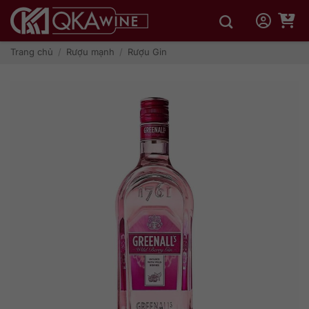
Bỏ
qua
nội
dung
Trang chủ
/
Rượu mạnh
/
Rượu Gin