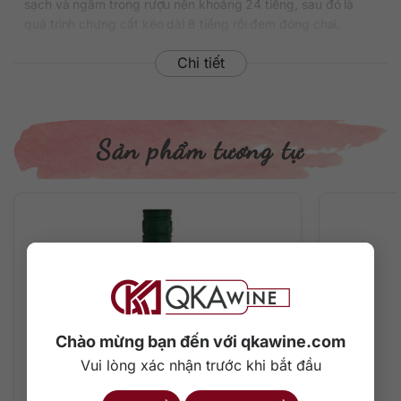
sạch và ngâm trong rượu nền khoảng 24 tiếng, sau đó là
quá trình chưng cất kéo dài 8 tiếng rồi đem đóng chai.
Năm 2000, rượu Gin Beefeater 1 Lít đã đạt được Huy
Chi tiết
chương vàng tại cuộc thi International Wine and Spirits
Competition.
Thông tin chi tiết về rượu
Sản phẩm tương tự
Xuất xứ: Anh Quốc
Thương hiệu: Beefeater
Phân loại: Gin
Nồng độ: 40%
Dung tích: 1000 ml
Màu sắc: Trong suốt
Cách thưởng thức: Uống nguyên chất, thêm đá viên, pha
chế cocktail
Mô tả hương vị rượu và gợi ý thưởng thức
Chào mừng bạn đến với qkawine.com
Vui lòng xác nhận trước khi bắt đầu
Gin Beefeater mang đến hương vị sảng khoái, tươi mát, sạch
sẽ, cay nồng và ngập tràn vị trái cây. Hương thơm đặc trưng