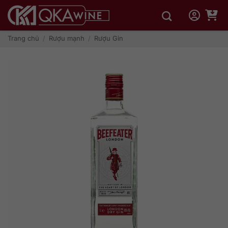
Bỏ
qua
nội
dung
Trang chủ
/
Rượu mạnh
/
Rượu Gin