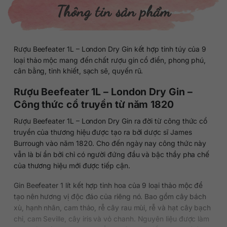
Thông tin sản phẩm
Rượu Beefeater 1L – London Dry Gin kết hợp tinh túy của 9
loại thảo mộc mang đến chất rượu gin cổ điển, phong phú,
cân bằng, tinh khiết, sạch sẽ, quyến rũ.
Rượu Beefeater 1L – London Dry Gin –
Công thức cổ truyền từ năm 1820
Rượu Beefeater 1L – London Dry Gin ra đời từ công thức cổ
truyền của thương hiệu được tạo ra bởi dược sĩ James
Burrough vào năm 1820. Cho đến ngày nay công thức này
vẫn là bí ẩn bởi chỉ có người đứng đầu và bậc thầy pha chế
của thương hiệu mới được tiếp cận.
Gin Beefeater 1 lít kết hợp tinh hoa của 9 loại thảo mộc để
tạo nên hương vị độc đáo của riêng nó. Bao gồm cây bách
xù, hạnh nhân, cam thảo, rễ cây rau mùi, rễ và hạt cây bạch
chỉ, cam Seville, cây iris và vỏ chanh. Nguyên liệu được làm