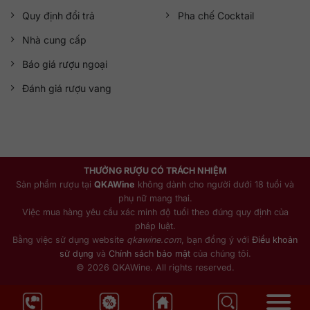
Quy định đổi trả
Pha chế Cocktail
Nhà cung cấp
Báo giá rượu ngoại
Đánh giá rượu vang
THƯỞNG RƯỢU CÓ TRÁCH NHIỆM
Sản phẩm rượu tại
QKAWine
không dành cho người dưới 18 tuổi và
phụ nữ mang thai.
Việc mua hàng yêu cầu xác minh độ tuổi theo đúng quy định của
pháp luật.
Bằng việc sử dụng website
qkawine.com
, bạn đồng ý với
Điều khoản
sử dụng
và
Chính sách bảo mật
của chúng tôi.
© 2026 QKAWine. All rights reserved.