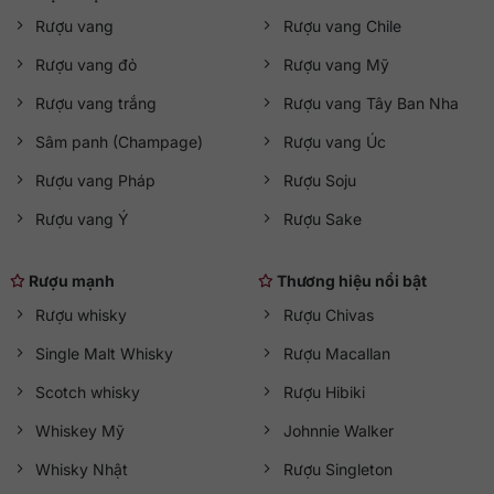
Rượu vang
Rượu vang Chile
Rượu vang đỏ
Rượu vang Mỹ
Rượu vang trắng
Rượu vang Tây Ban Nha
Sâm panh (Champage)
Rượu vang Úc
Rượu vang Pháp
Rượu Soju
Rượu vang Ý
Rượu Sake
Rượu mạnh
Thương hiệu nổi bật
Rượu whisky
Rượu Chivas
Single Malt Whisky
Rượu Macallan
Scotch whisky
Rượu Hibiki
Whiskey Mỹ
Johnnie Walker
Whisky Nhật
Rượu Singleton