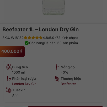
Beefeater 1L – London Dry Gin
SKU: W18132
4.8/5.0 (72 bình chọn)
Còn hàng
Đã bán: 63 sản phẩm
400.000
₫
Dung tích
Nồng độ
1000 ml
40%
Phân loại rượu
Thương hiệu
London Dry Gin
Beefeater
Xuất xứ
Anh