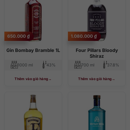
650.000
₫
1.080.000
₫
Gin Bombay Bramble 1L
Four Pillars Bloody
Shiraz
1000 ml
43%
700 ml
37.8%
Thêm vào giỏ hàng
Thêm vào giỏ hàng