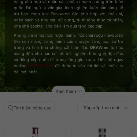
hàng phù hợp và nhận sản phẩm nhanh chóng trên toàn
quốc. Đội ngũ tư vấn giàu kinh nghiệm luôn sẵn sàng hỗ
trợ bạn chọn loại Flavoured Gin phù hợp với khẩu vị,
ngân sách và nhu cầu sử dụng, từ thưởng thức cá nhân,
pha chế cocktail cho đến làm quà tặng cao cấp.
Không chỉ là một loại rượu mạnh, mỗi chai rượu Flavoured
Gin còn mang trong mình câu chuyện sáng tạo, sự trẻ
trung và tinh hoa chưng cất hiện đại.
QKAWine
tự hào
mang đến cho bạn cơ hội trải nghiệm hương vị độc đáo
và đẳng cấp quốc tế trong từng giọt rượu. Liên hệ ngay
hotline
0363909636
để được tư vấn chi tiết và nhận ưu
đãi mới nhất.
Xem thêm
Sắp xếp theo mới
Tìm kiếm nâng cao
Sắp xếp theo
Sắp xếp theo mức
nhất
Sắp xếp theo giá:
Sắp xếp theo giá:
độ phổ biến
thấp đến cao
cao đến thấp