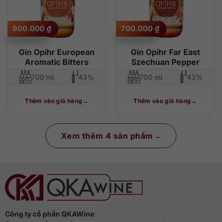
900.000
₫
700.000
₫
Gin Opihr European
Gin Opihr Far East
Aromatic Bitters
Szechuan Pepper
700 ml
43%
700 ml
43%
Thêm vào giỏ hàng
Thêm vào giỏ hàng
Xem thêm 4 sản phẩm
Công ty cổ phần QKAWine