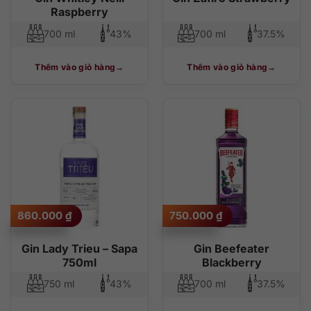
Raspberry
700 ml
43%
700 ml
37.5%
Thêm vào giỏ hàng
Thêm vào giỏ hàng
860.000
₫
750.000
₫
Gin Lady Trieu – Sapa
Gin Beefeater
750ml
Blackberry
750 ml
43%
700 ml
37.5%