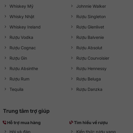
Whiskey Mỹ
Johnnie Walker
Whisky Nhật
Rượu Singleton
Whiskey Ireland
Rượu Glenlivet
Rượu Vodka
Rượu Balvenie
Rượu Cognac
Rượu Absolut
Rượu Gin
Rượu Courvoisier
Rượu Absinthe
Rượu Hennessy
Rượu Rum
Rượu Beluga
Tequila
Rượu Danzka
Trung tâm trợ giúp
Hỗ trợ mua hàng
Tìm hiểu về rượu
Hỏi và đáp
Kiến thức rượu vang