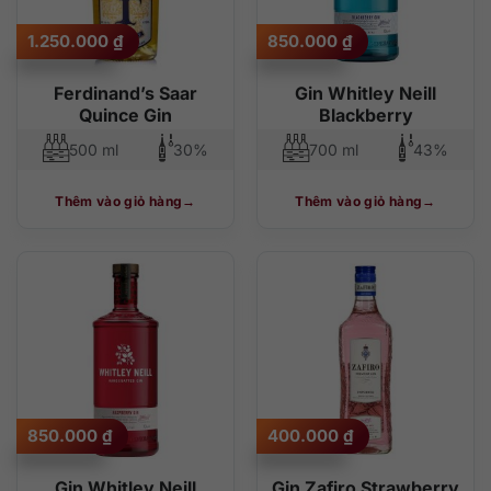
1.250.000
₫
850.000
₫
Ferdinand’s Saar
Gin Whitley Neill
Quince Gin
Blackberry
500 ml
30%
700 ml
43%
Thêm vào giỏ hàng
Thêm vào giỏ hàng
850.000
₫
400.000
₫
Gin Whitley Neill
Gin Zafiro Strawberry