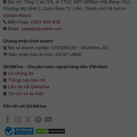
Địa chỉ:
Tầng 1, số 12A, lô TT02, KĐT HDMon (Hải Đăng City),
Phường Mỹ Đình 2, Quận Nam Từ Liêm, Thành phố Hà Nội
(
Google Maps
)
Điện thoại:
0363 909 636
Email:
sales@qkawine.com
Chứng nhận kinh doanh
Mã số doanh nghiệp: 0110385539 - QKAWine JSC
Giấy phép bán lẻ rượu: 04/GP-UBND
QKAWine - Chuyên rượu ngoại hàng đầu Việt Nam
Về chúng tôi
Thông cáo báo chí
Liên hệ với QKAWine
Tin tức và sự kiện
Kết nối với QKAWine