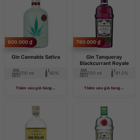
800.000
₫
780.000
₫
Gin Cannabis Sativa
Gin Tanqueray
Blackcurrant Royale
700 ml
40%
700 ml
41.3%
Thêm vào giỏ hàng
Thêm vào giỏ hàng