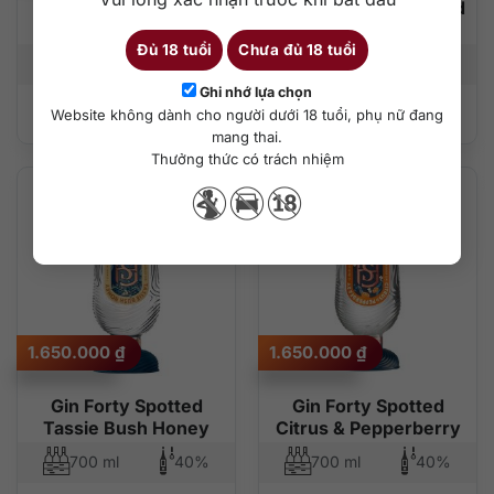
Gin Forty Spotted
Gin Forty Spotted Wild
Raspberry & Rose
Rose
Đủ 18 tuổi
Chưa đủ 18 tuổi
700 ml
20%
700 ml
40%
Ghi nhớ lựa chọn
Website không dành cho người dưới 18 tuổi, phụ nữ đang
Thêm vào giỏ hàng
Thêm vào giỏ hàng
mang thai.
Thưởng thức có trách nhiệm
1.650.000
₫
1.650.000
₫
Gin Forty Spotted
Gin Forty Spotted
Tassie Bush Honey
Citrus & Pepperberry
700 ml
40%
700 ml
40%