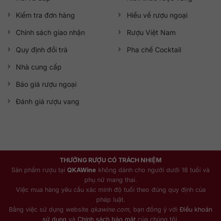
Kiểm tra đơn hàng
Hiểu về rượu ngoại
Chính sách giao nhận
Rượu Việt Nam
Quy định đổi trả
Pha chế Cocktail
Nhà cung cấp
Báo giá rượu ngoại
Đánh giá rượu vang
THƯỞNG RƯỢU CÓ TRÁCH NHIỆM
Sản phẩm rượu tại
QKAWine
không dành cho người dưới 18 tuổi và
phụ nữ mang thai.
Việc mua hàng yêu cầu xác minh độ tuổi theo đúng quy định của
pháp luật.
Bằng việc sử dụng website
qkawine.com
, bạn đồng ý với
Điều khoản
sử dụng
và
Chính sách bảo mật
của chúng tôi.