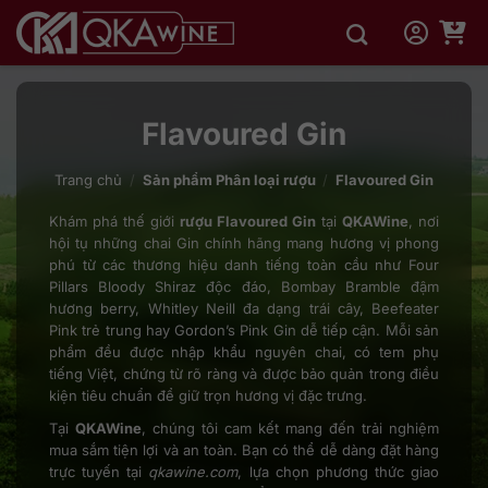
Bỏ
qua
nội
dung
Flavoured Gin
Trang chủ
/
Sản phẩm Phân loại rượu
/
Flavoured Gin
Khám phá thế giới
rượu Flavoured Gin
tại
QKAWine
, nơi
hội tụ những chai Gin chính hãng mang hương vị phong
phú từ các thương hiệu danh tiếng toàn cầu như Four
Pillars Bloody Shiraz độc đáo, Bombay Bramble đậm
hương berry, Whitley Neill đa dạng trái cây, Beefeater
Pink trẻ trung hay Gordon’s Pink Gin dễ tiếp cận. Mỗi sản
phẩm đều được nhập khẩu nguyên chai, có tem phụ
tiếng Việt, chứng từ rõ ràng và được bảo quản trong điều
kiện tiêu chuẩn để giữ trọn hương vị đặc trưng.
Tại
QKAWine
, chúng tôi cam kết mang đến trải nghiệm
mua sắm tiện lợi và an toàn. Bạn có thể dễ dàng đặt hàng
trực tuyến tại
qkawine.com
, lựa chọn phương thức giao