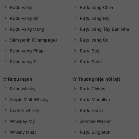
Rượu vang
Rượu vang Chile
Rượu vang đỏ
Rượu vang Mỹ
Rượu vang trắng
Rượu vang Tây Ban Nha
Sâm panh (Champage)
Rượu vang Úc
Rượu vang Pháp
Rượu Soju
Rượu vang Ý
Rượu Sake
Rượu mạnh
Thương hiệu nổi bật
Rượu whisky
Rượu Chivas
Single Malt Whisky
Rượu Macallan
Scotch whisky
Rượu Hibiki
Whiskey Mỹ
Johnnie Walker
Whisky Nhật
Rượu Singleton