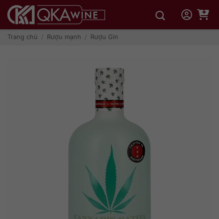
Bỏ
qua
nội
dung
Trang chủ
/
Rượu mạnh
/
Rượu Gin