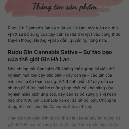
Thông tin sản phẩm
Rượu Gin Cannabis Sativa xuất xứ Hà Lan, một kiểu gin thú
vị với sự bổ sung của cây cần sa (đã tinh lọc) vào công thức
truyền thống. Hương vị hấp dẫn, quyến rũ, nồng nàn.
Rượu Gin Cannabis Sativa – Sự táo bạo
của thế giới Gin Hà Lan
Nhà chưng cất Cannabis đã không thể ngừng lại việc thử
nghiệm một loại cây đặc biệt – cây cần sa – vào gin của
mình và họ đã thành công. Với thành phần từ cây cần sa
nhưng đã được loại bỏ những hợp chất có khả năng gây
nghiện hoặc kích ứng cao, cây cần sa bổ sung gia vị hoàn
hảo cho rượu Gin Cannabis vốn dĩ đã rất nổi bật. Chúng ta
đang đến với chai Gin Cannabis Sativa thú vị.
Chai gin đơn giản tinh tế với chiếc lá cần sa đầy ấn tượng để
gợi nhớ đến sự bổ sung đặc biệt của thành phần này. Rượu