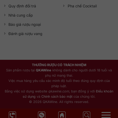
Quy định đổi trả
Pha chế Cocktail
Nhà cung cấp
Báo giá rượu ngoại
Đánh giá rượu vang
THƯỞNG RƯỢU CÓ TRÁCH NHIỆM
Sản phẩm rượu tại
QKAWine
không dành cho người dưới 18 tuổi và
phụ nữ mang thai.
Việc mua hàng yêu cầu xác minh độ tuổi theo đúng quy định của
pháp luật.
Bằng việc sử dụng website
qkawine.com
, bạn đồng ý với
Điều khoản
sử dụng
và
Chính sách bảo mật
của chúng tôi.
© 2026 QKAWine. All rights reserved.