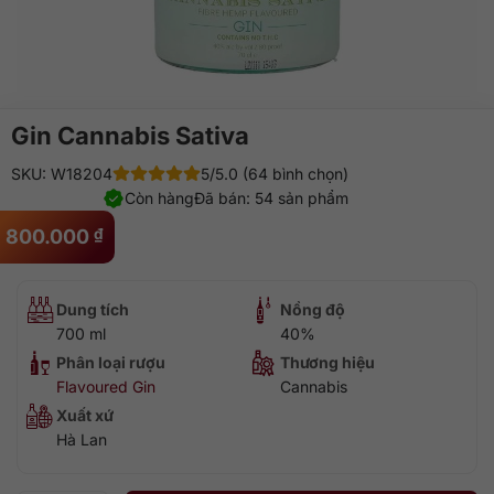
Gin Cannabis Sativa
SKU: W18204
5/5.0 (64 bình chọn)
Còn hàng
Đã bán: 54 sản phẩm
800.000
₫
Dung tích
Nồng độ
700 ml
40%
Phân loại rượu
Thương hiệu
Flavoured Gin
Cannabis
Xuất xứ
Hà Lan