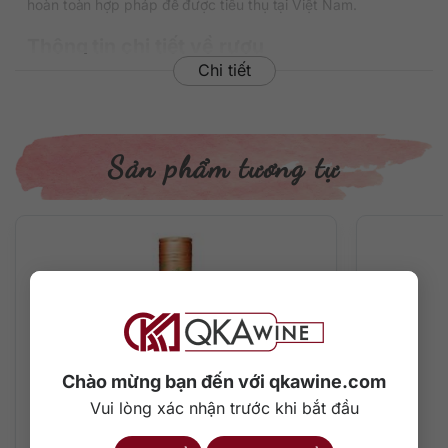
hoàn toàn hợp pháp để được tiêu thụ tại Việt Nam.
Thông tin chi tiết về rượu
Chi tiết
Xuất xứ: Hà Lan
Thương hiệu: Cannabis
Phân loại: Gin
Nồng độ: 40%
Sản phẩm tương tự
Dung tích: 700ml
Màu sắc: Màu xanh lá pastel siêu nhạt
Cách thưởng thức: Uống nguyên chất, thêm đá viên, pha
chế cocktail
Mô tả hương vị rượu và cách thưởng thức
Với nguyên liệu tự nhiên chất lượng cao từ cây cần sa và
một số thảo mộc đặc trưng đã làm nên hương thơm độc đáo
nổi bật với: Mùi của cây cần sa, citrus, jupiner và một số loại
hạt. Trên vị giác là sự mềm mại trượt nhẹ, sáng sủa, hấp dẫn
Chào mừng bạn đến với qkawine.com
của cây cần sa, quả bách xù, rau mùi và hương citrus cam
Vui lòng xác nhận trước khi bắt đầu
chanh tươi mát.