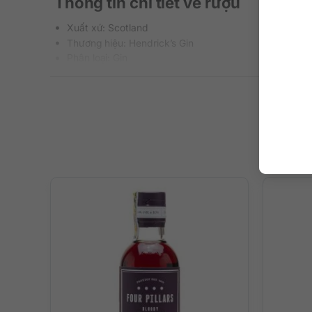
Thông tin chi tiết về rượu
Xuất xứ: Scotland
Thương hiệu: Hendrick’s Gin
Phân loại: Gin
Nồng độ: 43.4%
Dung tích: 700 ml
Màu sắc: Trong suốt
Cách thưởng thức: Uống nguyên chất, thêm đá viên, p
Hương vị rực rỡ của “nàng thơ biể
Hương vị tràn đầy sinh lực của biển cả bao la hùng vĩ, 
với cam quýt thơm hương, thanh lịch và tao nhã.
Một chai rượu GIN quá mức thú vị của đảo quốc Scotland 
Sangria nàng thơ biển đích thực, Gin & Tonic quyến rũ kh