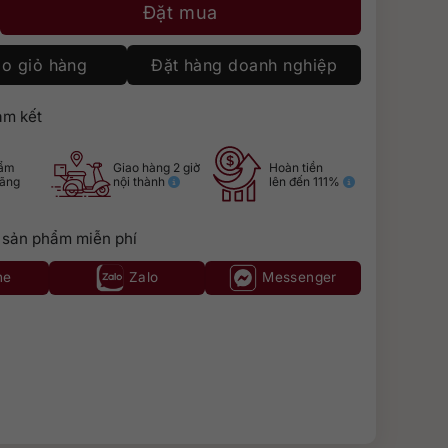
eptunia số lượng
Đặt mua
o giỏ hàng
Đặt hàng doanh nghiệp
m kết
hẩm
Giao hàng 2 giờ
Hoàn tiền
hãng
nội thành
lên đến 111%
 sản phẩm miễn phí
ne
Zalo
Messenger