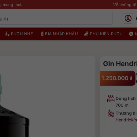
g mang thai.
Về chúng tô
RƯỢU NHẸ
BIA NHẬP KHẨU
PHỤ KIỆN RƯỢU
Gin Hendr
1.250.000
₫
Dung tích
700 ml
Thương hi
Hendrick's