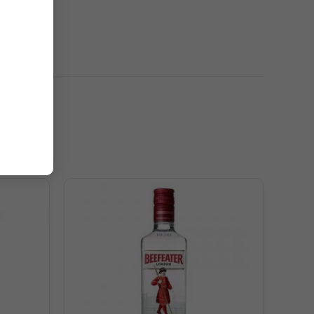
cực kỳ tươi mát với dưa chuột, hoa hồng và một kết thúc
điển. Gin Gimlet ngập tràn cam quýt, Bayside Sparkling