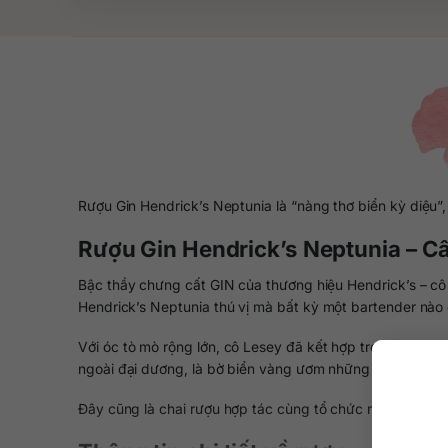
Rượu Gin Hendrick’s Neptunia là “nàng thơ biển kỳ diệu”
Rượu Gin Hendrick’s Neptunia – C
Bậc thầy chưng cất GIN của thương hiệu Hendrick’s – cô 
Hendrick’s Neptunia thú vị mà bất kỳ một bartender nào
Với óc tò mò rộng lớn, cô Lesey đã kết hợp trọn vẹn nh
ngoài đại dương, là bờ biển vàng ươm những ngày rực nắ
Đây cũng là chai rượu hợp tác cùng tổ chức môi trường Pr