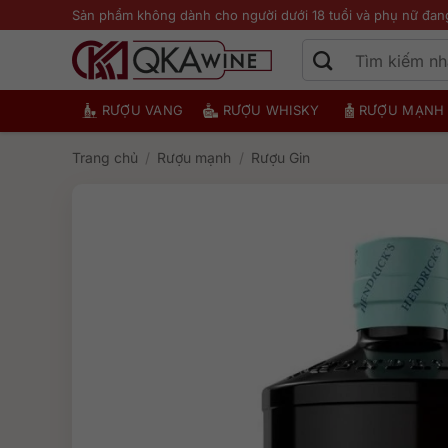
Bỏ
Sản phẩm không dành cho người dưới 18 tuổi và phụ nữ đan
qua
nội
dung
RƯỢU VANG
RƯỢU WHISKY
RƯỢU MẠNH
Trang chủ
/
Rượu mạnh
/
Rượu Gin