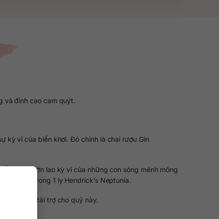
g và đỉnh cao cam quýt.
kỳ vĩ của biển khơi. Đó chính là chai rượu Gin
thể hiện sự lớn lao kỳ vĩ của những con sóng mênh mông
n rực rỡ trong 1 ly Hendrick’s Neptunia.
 bảo vệ và tài trợ cho quỹ này.