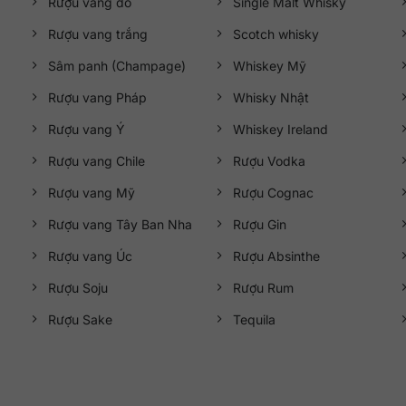
Rượu vang đỏ
Single Malt Whisky
Rượu vang trắng
Scotch whisky
Sâm panh (Champage)
Whiskey Mỹ
Rượu vang Pháp
Whisky Nhật
Rượu vang Ý
Whiskey Ireland
Rượu vang Chile
Rượu Vodka
Rượu vang Mỹ
Rượu Cognac
Rượu vang Tây Ban Nha
Rượu Gin
Rượu vang Úc
Rượu Absinthe
Rượu Soju
Rượu Rum
Rượu Sake
Tequila