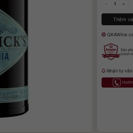
Gin Hendrick's N
Thêm và
QKAWine ca
Sản p
chính 
Nhận tư vấn
Hotli