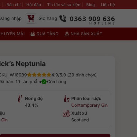
i
Báo chí
Hỏi đáp
Tin tức và sự kiện
Blog
Liên hệ
0363 909 636
Đăng nhập
Giỏ hàng
KHUYẾN MÃI
QUÀ TẶNG
NHÀ SẢN XUẤT
ick’s Neptunia
SKU: W18089
4.9/5.0 (29 bình chọn)
Đã bán: 19 sản phẩm
Còn hàng
Nồng độ
Phân loại rượu
43.4%
Contemporary Gin
ệu
Xuất xứ
 Gin
Scotland