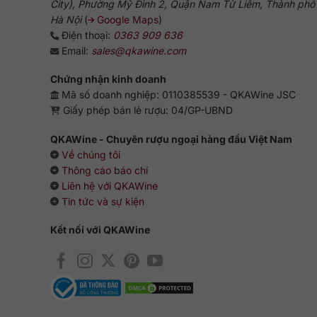
City), Phường Mỹ Đình 2, Quận Nam Từ Liêm, Thành phố
Hà Nội
(
Google Maps
)
Điện thoại:
0363 909 636
Email:
sales@qkawine.com
Chứng nhận kinh doanh
Mã số doanh nghiệp: 0110385539 - QKAWine JSC
Giấy phép bán lẻ rượu: 04/GP-UBND
QKAWine - Chuyên rượu ngoại hàng đầu Việt Nam
Về chúng tôi
Thông cáo báo chí
Liên hệ với QKAWine
Tin tức và sự kiện
Kết nối với QKAWine