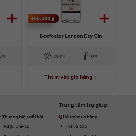
400.000
₫
Beefeater London Dry Gin
.5%
700 ml
40%
Thêm vào giỏ hàng
Trung tâm trợ giúp
Thương hiệu nổi bật
Hỗ trợ mua hàng
Rượu Chivas
Hỏi và đáp