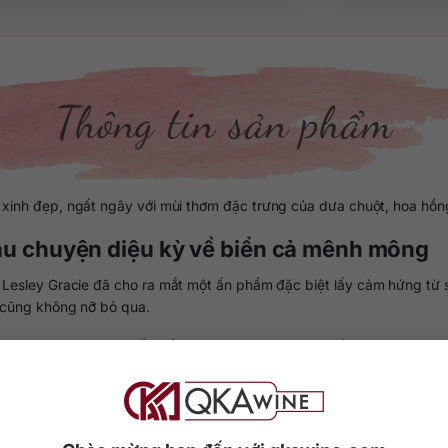
Thông tin sản phẩm
, xinh đẹp, ngất ngây với mùi thơm đặc trưng của dưa chuột, hoa hồn
âu chuyện diệu kỳ về biển cả mênh mông
Lesley Gracie đã cho ra mắt một ấn phẩm đặc biệt lấy cảm hứng từ sự 
 cũng không nỡ bỏ qua.
ững loài thực vật ven biển để làm nên một dòng GIN đầy cảm xúc. Nó 
ng, thậm chí là những cơn bão khủng khiếp hằng năm đều được tái hiệ
oject Seagrass nhằm tôn vinh hệ sinh thái biển cả, kêu gọi chung tay