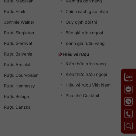
Rượu Macallan
Kiểm tra đơn hàng
Rượu Hibiki
Chính sách giao nhận
Johnnie Walker
Quy định đổi trả
Rượu Singleton
Báo giá rượu ngoại
Rượu Glenlivet
Đánh giá rượu vang
Rượu Balvenie
Hiểu về rượu
Kiến thức rượu vang
Rượu Absolut
Kiến thức rượu ngoại
Rượu Courvoisier
Hiểu về rượu Việt Nam
Rượu Hennessy
Pha chế Cocktail
Rượu Beluga
Rượu Danzka