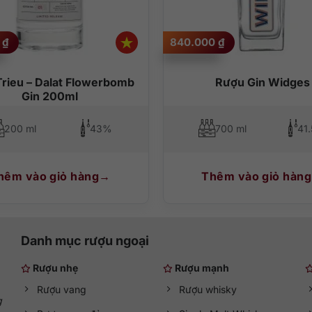
0
₫
840.000
₫
Trieu – Dalat Flowerbomb
Rượu Gin Widges
Gin 200ml
200 ml
43%
700 ml
41
hêm vào giỏ hàng
Thêm vào giỏ hàng
Danh mục rượu ngoại
Rượu nhẹ
Rượu mạnh
Rượu vang
Rượu whisky
g