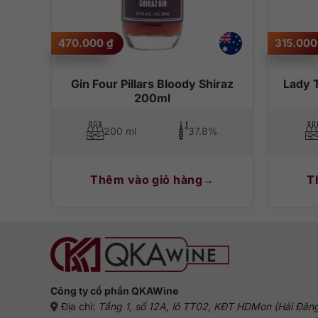
470.000
₫
315.00
Gin Four Pillars Bloody Shiraz
Lady 
200ml
%
200 ml
37.8%
Thêm vào giỏ hàng
T
Công ty cổ phần QKAWine
Địa chỉ:
Tầng 1, số 12A, lô TT02, KĐT HDMon (Hải Đăn