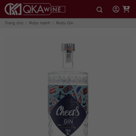
Bỏ
qua
nội
dung
Trang chủ
/
Rượu mạnh
/
Rượu Gin