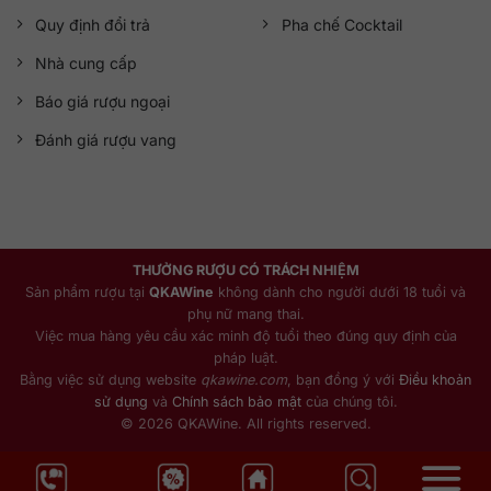
Quy định đổi trả
Pha chế Cocktail
Nhà cung cấp
Báo giá rượu ngoại
Đánh giá rượu vang
THƯỞNG RƯỢU CÓ TRÁCH NHIỆM
Sản phẩm rượu tại
QKAWine
không dành cho người dưới 18 tuổi và
phụ nữ mang thai.
Việc mua hàng yêu cầu xác minh độ tuổi theo đúng quy định của
pháp luật.
Bằng việc sử dụng website
qkawine.com
, bạn đồng ý với
Điều khoản
sử dụng
và
Chính sách bảo mật
của chúng tôi.
© 2026 QKAWine. All rights reserved.