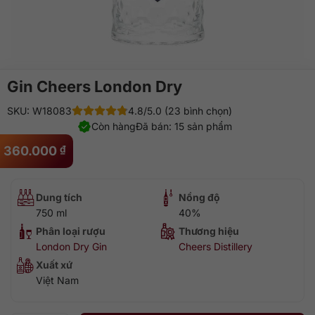
Gin Cheers London Dry
SKU: W18083
4.8/5.0 (23 bình chọn)
Còn hàng
Đã bán: 15 sản phẩm
360.000
₫
Dung tích
Nồng độ
750 ml
40%
Phân loại rượu
Thương hiệu
London Dry Gin
Cheers Distillery
Xuất xứ
Việt Nam