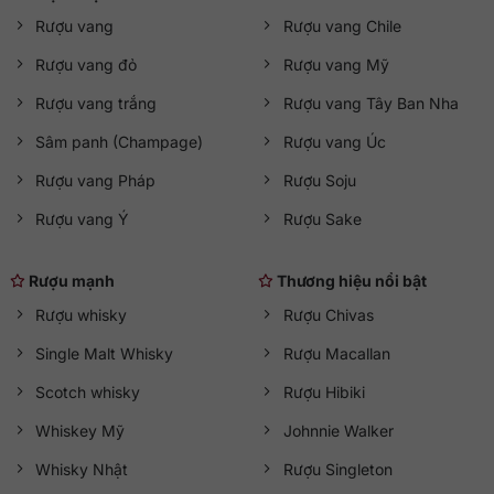
Rượu vang
Rượu vang Chile
Rượu vang đỏ
Rượu vang Mỹ
Rượu vang trắng
Rượu vang Tây Ban Nha
Sâm panh (Champage)
Rượu vang Úc
Rượu vang Pháp
Rượu Soju
Rượu vang Ý
Rượu Sake
Rượu mạnh
Thương hiệu nổi bật
Rượu whisky
Rượu Chivas
Single Malt Whisky
Rượu Macallan
Scotch whisky
Rượu Hibiki
Whiskey Mỹ
Johnnie Walker
Whisky Nhật
Rượu Singleton