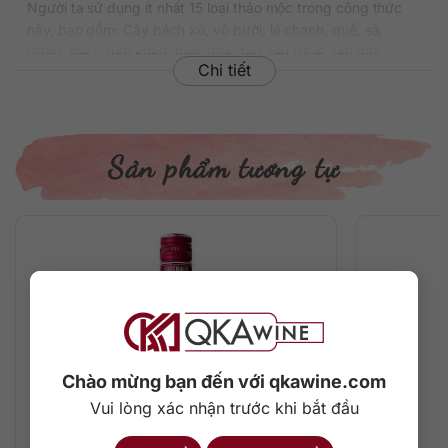
Người ta sử dụng ít nhất 15 loại thảo mộc trong công thức
này, bao gồm: Cây bách xù, vỏ bưởi, lá chanh, quế, sả,
gừng, bạch đậu khấu, thảo quả đen, rau thì là, rau mùi,
Chi tiết
hương thảo…
Rượu được chưng cất 5 lần để hòa quyện mọi hương vị với
nhau cũng như đạt đến mức độ thuần khiết đặc biệt hấp
dẫn.
Sản phẩm tương tự
Thông tin chi tiết về rượu
Xuất xứ: Việt Nam
Thương hiệu: Cheers Distillery
Phân loại: Gin
Nồng độ: 40%
Dung tích: 750 ml
Màu sắc: Trong suốt như pha lê
Cách thưởng thức: Uống nguyên chất, thêm đá viên, pha
Chào mừng bạn đến với qkawine.com
chế cocktail
Vui lòng xác nhận trước khi bắt đầu
Hương vị độc đáo của rượu Gin Việt Nam