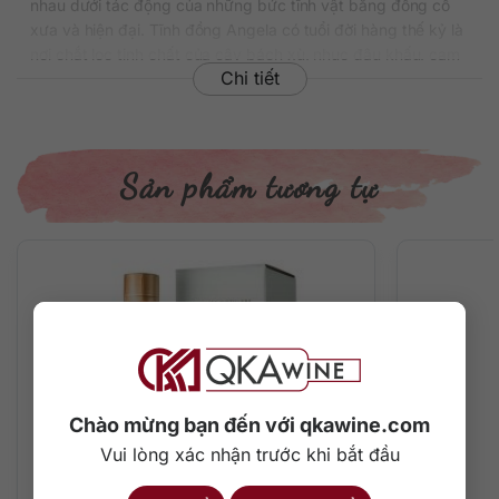
nhau dưới tác động của những bức tĩnh vật bằng đồng cổ
xưa và hiện đại. Tĩnh đồng Angela có tuổi đời hàng thế kỷ là
nơi chắt lọc tinh chất của cây bách xù, nhục đậu khấu, cam
Chi tiết
ngọt và quế. Trong khi tĩnh đồng Jenny 18 tuổi chuyên
chưng cất một công thức gin có dấu ấn 300 năm lịch sử.
Cặp đôi Angela & Jenny là bí ẩn của tất cả những dòng gin
London Dry tuyệt của của thương hiệu Bickens.
Sản phẩm tương tự
Thông tin chi tiết về rượu
Xuất xứ: Anh
Thương hiệu: Bickens
Phân loại: Gin
Nồng độ: 40%
Dung tích: 1000 ml
Màu sắc: Trong suốt
Cách thưởng thức: Uống nguyên chất, thêm đá viên, pha
chế cocktail
Chào mừng bạn đến với qkawine.com
Mô tả hương vị rượu và gợi ý thưởng thức
Vui lòng xác nhận trước khi bắt đầu
Một chai gin cổ điển, trang nhã và truyền thống cùng với