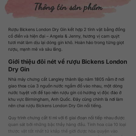
Thông tin sản phẩm
Rượu Bickens London Dry Gin kết hợp 2 tĩnh vật bằng đồng
cổ điển và hiện đại – Angela & Jenny, hương vị cam quýt
tươi mát làm dịu lại dòng gin khô. Hoàn hảo trong từng giọt
rượu, mạnh mẽ và sâu lắng.
Giới thiệu đôi nét về rượu Bickens London
Dry Gin
Nhà máy chưng cất Langley thành lập năm 1805 nằm ở nơi
giao thoa của 3 nguồn nước ngầm đổ vào nhau, một dòng
nước tuyệt vời để tạo nên rượu gin có hương vị độc đáo ở
khu vực Birmingham, Anh Quốc. Đây cũng chính là nơi làm
nên chai rượu Bickens London Dry Gin nổi tiếng.
Quy trình chưng cất tỉ mỉ với 6 giai đoạn nối tiếp nhau được
quan sát bởi những bậc thầy hàng đầu. Tinh hoa của 10 loại
thược vật tốt nhất từ khắp thế giới được hòa quyện vào