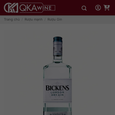
Bỏ
qua
nội
dung
Trang chủ
/
Rượu mạnh
/
Rượu Gin