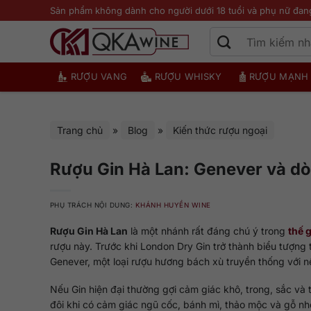
Bỏ
Sản phẩm không dành cho người dưới 18 tuổi và phụ nữ đan
qua
nội
dung
RƯỢU VANG
RƯỢU WHISKY
RƯỢU MẠNH
Trang chủ
»
Blog
»
Kiến thức rượu ngoại
Rượu Gin Hà Lan: Genever và dò
PHỤ TRÁCH NỘI DUNG:
KHÁNH HUYỀN WINE
Rượu Gin Hà Lan
là một nhánh rất đáng chú ý trong
thế g
rượu này. Trước khi London Dry Gin trở thành biểu tượng t
Genever, một loại rượu hương bách xù truyền thống với 
Nếu Gin hiện đại thường gợi cảm giác khô, trong, sắc và t
đôi khi có cảm giác ngũ cốc, bánh mì, thảo mộc và gỗ nh