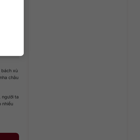
ả bách xù
 nha châu
 người ta
o nhiều