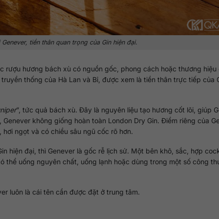
Genever, tiền thân quan trọng của Gin hiện đại.
ặc rượu hương bách xù có nguồn gốc, phong cách hoặc thương hiệu 
truyền thống của Hà Lan và Bỉ, được xem là tiền thân trực tiếp của 
uniper
”, tức quả bách xù. Đây là nguyên liệu tạo hương cốt lõi, giúp 
ên, Genever không giống hoàn toàn London Dry Gin. Điểm riêng của G
hơi ngọt và có chiều sâu ngũ cốc rõ hơn.
n hiện đại, thì Genever là gốc rễ lịch sử. Một bên khô, sắc, hợp cock
 có thể uống nguyên chất, uống lạnh hoặc dùng trong một số công t
er luôn là cái tên cần được đặt ở trung tâm.