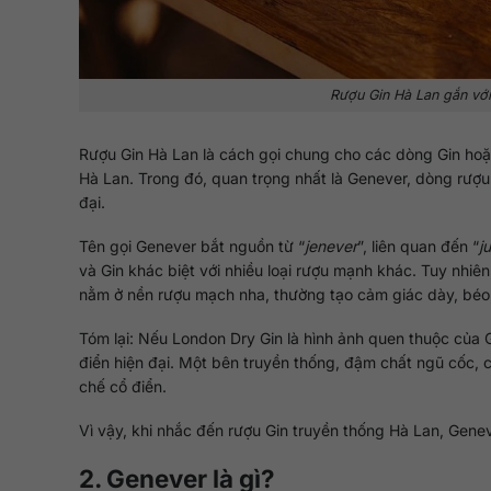
Rượu Gin Hà Lan gắn với 
Rượu Gin Hà Lan là cách gọi chung cho các dòng Gin ho
Hà Lan. Trong đó, quan trọng nhất là Genever, dòng rượu 
đại.
Tên gọi Genever bắt nguồn từ “
jenever
”, liên quan đến “
j
và Gin khác biệt với nhiều loại rượu mạnh khác. Tuy nhi
nằm ở nền rượu mạch nha, thường tạo cảm giác dày, béo, 
Tóm lại: Nếu London Dry Gin là hình ảnh quen thuộc của Gi
điển hiện đại. Một bên truyền thống, đậm chất ngũ cốc,
chế cổ điển.
Vì vậy, khi nhắc đến rượu Gin truyền thống Hà Lan, Genev
2. Genever là gì?