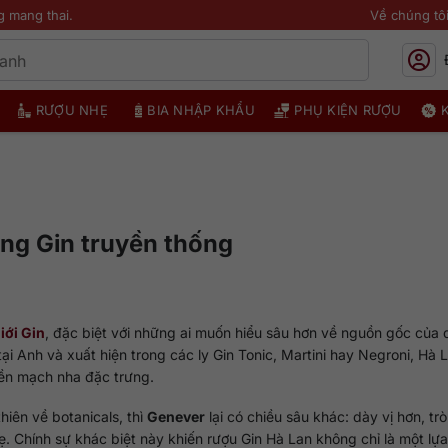
g mang thai.
Về chúng tô
RƯỢU NHẸ
BIA NHẬP KHẨU
PHỤ KIỆN RƯỢU
ng Gin truyền thống
iới Gin
, đặc biệt với những ai muốn hiểu sâu hơn về nguồn gốc của
ại Anh và xuất hiện trong các ly Gin Tonic, Martini hay Negroni, Hà 
nền mạch nha đặc trưng.
hiên về botanicals, thì
Genever
lại có chiều sâu khác: dày vị hơn, tr
ẹ. Chính sự khác biệt này khiến rượu Gin Hà Lan không chỉ là một lự