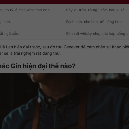
, có tỷ lệ malt wine cao hơn.
Dày vị, tròn, rõ ngũ cốc, hậu vị sâu.
ại hơn.
Sạch hơn, nhẹ hơn, dễ uống hơn.
ất ngũ cốc.
Gần với whisky nhẹ, phù hợp uống 
n Hà Lan hiện đại trước, sau đó thử Genever để cảm nhận sự khác biệ
sẽ là trải nghiệm rất đáng thử.
ác Gin hiện đại thế nào?