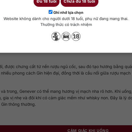
Đủ 18 tuổi
Chưa đủ 18 tuổi
Ghi nhớ lựa chọn
Website không dành cho người dưới 18 tuổi, phụ nữ đang mang thai.
Thưởng thức có trách nhiệm
nha rõ, vị dày và hương bách xù đặc trưng.
Bỉ, được chưng cất từ nền rượu ngũ cốc, sau đó tạo hương bằng qu
n nhiều phong cách Gin hiện đại, đồng thời là cầu nối giữa rượu mạch
và trong, Genever có thể mang hương vị mạch nha rõ hơn. Khi uống,
gia vị nhẹ và đôi khi có cảm giác mềm như whisky non. Đây là lý d
 Gin thông thường.
CẢM GIÁC KHI UỐNG