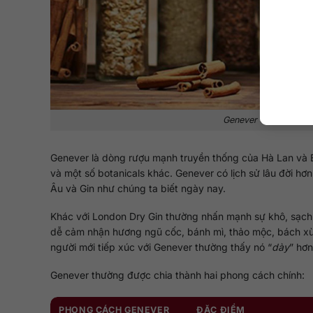
Genever có nền mạch 
Genever là dòng rượu mạnh truyền thống của Hà Lan và 
và một số botanicals khác. Genever có lịch sử lâu đời hơ
Âu và Gin như chúng ta biết ngày nay.
Khác với London Dry Gin thường nhấn mạnh sự khô, sạch 
dễ cảm nhận hương ngũ cốc, bánh mì, thảo mộc, bách xù, 
người mới tiếp xúc với Genever thường thấy nó “
dày
” hơn
Genever thường được chia thành hai phong cách chính:
PHONG CÁCH GENEVER
ĐẶC ĐIỂM