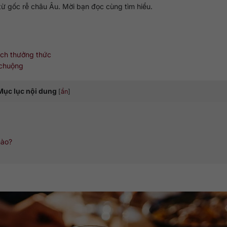
n từ gốc rễ châu Âu. Mời bạn đọc cùng tìm hiểu.
ách thưởng thức
 chuộng
Mục lục nội dung
[
ẩn
]
nào?