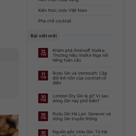
Kiến thức rượu Việt Nam
Pha chế cocktail
Bài viết mới
Khám phá Smirnoff Vodka:
12
Thương hiệu Vodka Nga nổi
Th6
tiếng toàn cầu
Không
có
Rượu Gin và Vermouth: Cặp
bình
11
luận
đôi linh hồn của cocktail cổ
Th6
ở
điển
Khám
phá
Không
Smirnoff
có
Vodka:
London Dry Gin là gì? Vì sao
bình
Thương
10
luận
hiệu
dòng Gin này phổ biến?
Th6
ở
Vodka
Rượu
Nga
Không
Gin
nổi
có
và
tiếng
Rượu Gin Hà Lan: Genever và
bình
10
Vermouth:
toàn
luận
dòng Gin truyền thống
Th6
Cặp
cầu
ở
đôi
London
Không
linh
Dry
có
hồn
Gin
Nguồn gốc rượu Gin: Từ Hà
bình
10
của
là
luận
cocktail
Th6