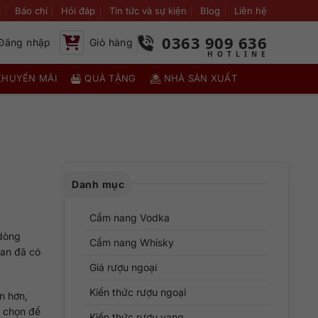
i
Báo chí
Hỏi đáp
Tin tức và sự kiện
Blog
Liên hệ
0363 909 636
Đăng nhập
Giỏ hàng
KHUYẾN MÃI
QUÀ TẶNG
NHÀ SẢN XUẤT
Danh mục
Cẩm nang Vodka
 dòng
Cẩm nang Whisky
Lan đã có
Giá rượu ngoại
Kiến thức rượu ngoại
òn hơn,
a chọn để
Kiến thức rượu vang