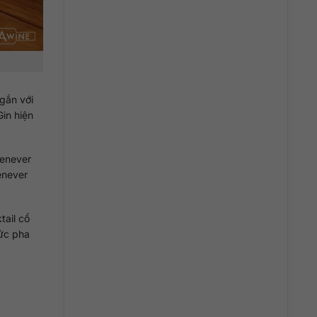
gắn với
Gin hiện
Genever
enever
tail cổ
hức pha