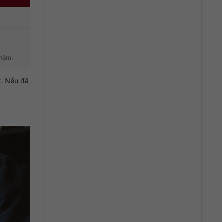
chậm.
t. Nếu đã