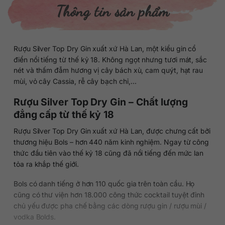
Thông tin sản phẩm
Rượu Silver Top Dry Gin xuất xứ Hà Lan, một kiểu gin cổ
điển nổi tiếng từ thế kỷ 18. Không ngọt nhưng tươi mát, sắc
nét và thấm đẫm hương vị cây bách xù, cam quýt, hạt rau
mùi, vỏ cây Cassia, rễ cây bạch chỉ,…
Rượu Silver Top Dry Gin – Chất lượng
đẳng cấp từ thế kỷ 18
Rượu Silver Top Dry Gin xuất xứ Hà Lan, được chưng cất bởi
thương hiệu Bols – hơn 440 năm kinh nghiệm. Ngay từ công
thức đầu tiên vào thế kỷ 18 cũng đã nổi tiếng đến mức lan
tỏa ra khắp thế giới.
Bols có danh tiếng ở hơn 110 quốc gia trên toàn cầu. Họ
cũng có thư viện hơn 18.000 công thức cocktail tuyệt đỉnh
chủ yếu được pha chế bằng các dòng rượu gin / rượu mùi /
vodka Bolds.