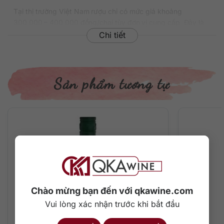
Tại thị trường Việt Nam rượu chỉ có mức giá khoảng
300.000 – 400.000 đồng/chai tùy đơn vị cung cấp. Đây là
mức giá phù hợp để các bartender lựa chọn và sáng tạo
Chi tiết
những kiểu cocktail thú vị nhất.
Thông tin chi tiết về rượu
Sản phẩm tương tự
Xuất xứ: Hà Lan
Thương hiệu: Bols
Phân loại: Gin
Nồng độ: 37.5%
Dung tích: 700 ml
Màu sắc: Trong suốt
Cách thưởng thức: Uống nguyên chất, thêm đá viên, pha
chế cocktail
Mô tả hương vị rượu và gợi ý thưởng thức
Chào mừng bạn đến với qkawine.com
Rượu trong suốt thuần khiết tỏa ra hương thơm mát lạnh, sắc
Vui lòng xác nhận trước khi bắt đầu
nét với hương vị điển hình của cây bách xù, hạt rau mùi, rễ
cây bạch chỉ, vỏ cây Cassia và vỏ cam. Đó là một kiểu gin