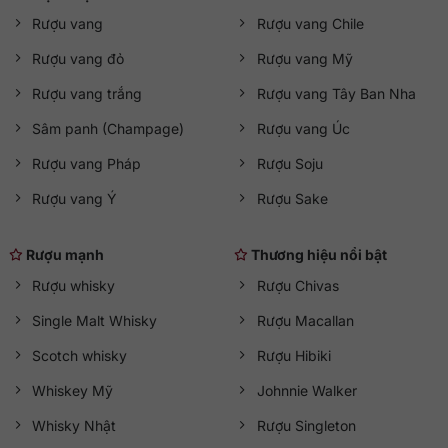
Rượu vang
Rượu vang Chile
Rượu vang đỏ
Rượu vang Mỹ
Rượu vang trắng
Rượu vang Tây Ban Nha
Sâm panh (Champage)
Rượu vang Úc
Rượu vang Pháp
Rượu Soju
Rượu vang Ý
Rượu Sake
Rượu mạnh
Thương hiệu nổi bật
Rượu whisky
Rượu Chivas
Single Malt Whisky
Rượu Macallan
Scotch whisky
Rượu Hibiki
Whiskey Mỹ
Johnnie Walker
Whisky Nhật
Rượu Singleton