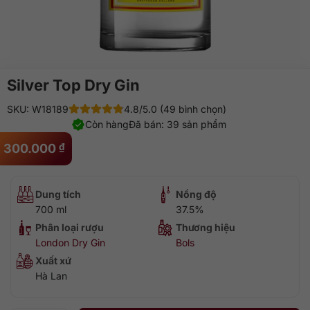
Silver Top Dry Gin
SKU: W18189
4.8/5.0 (49 bình chọn)
Còn hàng
Đã bán: 39 sản phẩm
300.000
₫
Dung tích
Nồng độ
700 ml
37.5%
Phân loại rượu
Thương hiệu
London Dry Gin
Bols
Xuất xứ
Hà Lan