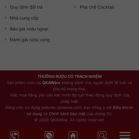
Quy định đổi trả
Pha chế Cocktail
Nhà cung cấp
Báo giá rượu ngoại
Đánh giá rượu vang
THƯỞNG RƯỢU CÓ TRÁCH NHIỆM
Sản phẩm rượu tại
QKAWine
không dành cho người dưới 18 tuổi và
phụ nữ mang thai.
Việc mua hàng yêu cầu xác minh độ tuổi theo đúng quy định của
pháp luật.
Bằng việc sử dụng website
qkawine.com
, bạn đồng ý với
Điều khoản
sử dụng
và
Chính sách bảo mật
của chúng tôi.
© 2026 QKAWine. All rights reserved.