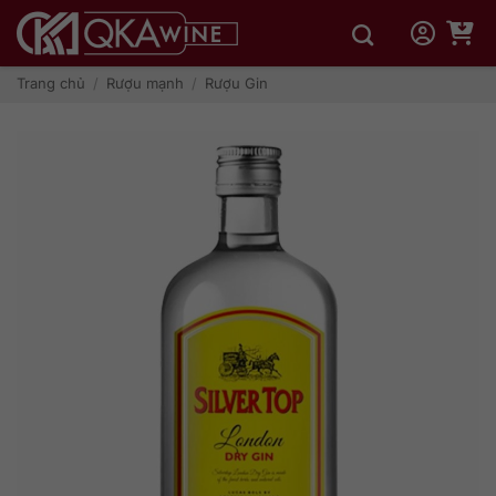
Bỏ
qua
nội
dung
Trang chủ
/
Rượu mạnh
/
Rượu Gin