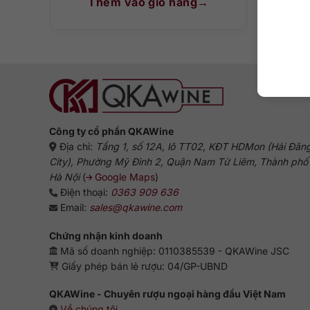
Thêm vào giỏ hàng
T
Công ty cổ phần QKAWine
Địa chỉ:
Tầng 1, số 12A, lô TT02, KĐT HDMon (Hải Đăn
City), Phường Mỹ Đình 2, Quận Nam Từ Liêm, Thành phố
Hà Nội
(
Google Maps
)
Điện thoại:
0363 909 636
Email:
sales@qkawine.com
Chứng nhận kinh doanh
Mã số doanh nghiệp: 0110385539 - QKAWine JSC
Giấy phép bán lẻ rượu: 04/GP-UBND
QKAWine - Chuyên rượu ngoại hàng đầu Việt Nam
Về chúng tôi