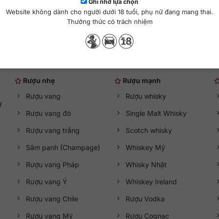
hêm vào giỏ hàng
Thêm vào giỏ hàng
Ghi nhớ lựa chọn
Website không dành cho người dưới 18 tuổi, phụ nữ đang mang thai.
Thưởng thức có trách nhiệm
Danh mục rượu ngoại
Rượu nhẹ
Rượu mạnh
Rượu vang
Rượu whisky
g
Rượu vang đỏ
Single Malt Whisky
Rượu vang trắng
Scotch whisky
Sâm panh (Champage)
Whiskey Mỹ
Rượu vang Pháp
Whisky Nhật
Rượu vang Ý
Whiskey Ireland
Rượu vang Chile
Rượu Vodka
Rượu vang Mỹ
Rượu Cognac