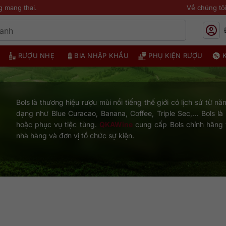
g mang thai.
Về chúng tô
RƯỢU NHẸ
BIA NHẬP KHẨU
PHỤ KIỆN RƯỢU
Bols là thương hiệu rượu mùi nổi tiếng thế giới có lịch sử từ 
dạng như Blue Curacao, Banana, Coffee, Triple Sec,… Bols là
hoặc phục vụ tiệc tùng.
QKAWine
cung cấp Bols chính hãng v
nhà hàng và đơn vị tổ chức sự kiện.