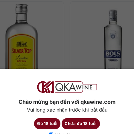
0
₫
380.000
₫
Silver Top Dry Gin
Rượu Vodka Bols Amst
700ml
Chào mừng bạn đến với qkawine.com
Vui lòng xác nhận trước khi bắt đầu
700 ml
37.5%
700 ml
3
Đủ 18 tuổi
Chưa đủ 18 tuổi