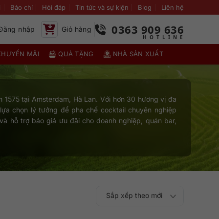
i
Báo chí
Hỏi đáp
Tin tức và sự kiện
Blog
Liên hệ
0363 909 636
Đăng nhập
Giỏ hàng
KHUYẾN MÃI
QUÀ TẶNG
NHÀ SẢN XUẤT
năm 1575 tại Amsterdam, Hà Lan. Với hơn 30 hương vị đa
 lựa chọn lý tưởng để pha chế cocktail chuyên nghiệp
à hỗ trợ báo giá ưu đãi cho doanh nghiệp, quán bar,
Sắp xếp theo mới
Sắp xếp theo
Sắp xếp theo mức
nhất
Sắp xếp theo giá:
Sắp xếp theo giá: