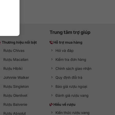
Trung tâm trợ giúp
Thương hiệu nổi bật
Hỗ trợ mua hàng
Rượu Chivas
Hỏi và đáp
Rượu Macallan
Kiểm tra đơn hàng
Rượu Hibiki
Chính sách giao nhận
Johnnie Walker
Quy định đổi trả
Rượu Singleton
Báo giá rượu ngoại
Rượu Glenlivet
Đánh giá rượu vang
Rượu Balvenie
Hiểu về rượu
Kiến thức rượu vang
Rượu Absolut