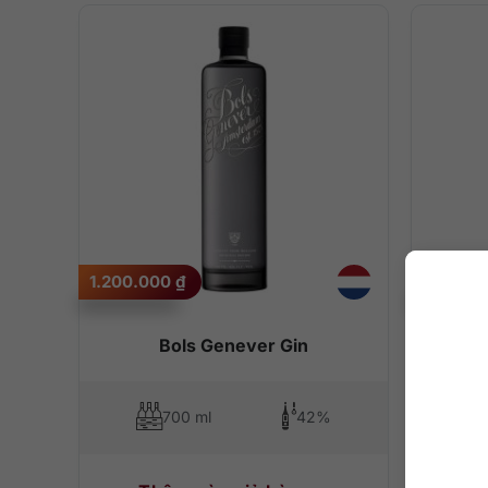
1.200.000
₫
300.00
Bols Genever Gin
700 ml
42%