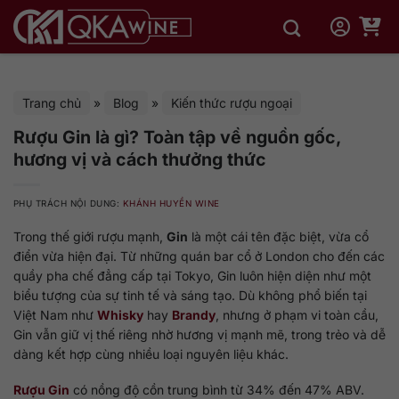
Bỏ
qua
nội
dung
Trang chủ
»
Blog
»
Kiến thức rượu ngoại
Rượu Gin là gì? Toàn tập về nguồn gốc,
hương vị và cách thưởng thức
PHỤ TRÁCH NỘI DUNG:
KHÁNH HUYỀN WINE
Trong thế giới rượu mạnh,
Gin
là một cái tên đặc biệt, vừa cổ
điển vừa hiện đại. Từ những quán bar cổ ở London cho đến các
quầy pha chế đẳng cấp tại Tokyo, Gin luôn hiện diện như một
biểu tượng của sự tinh tế và sáng tạo. Dù không phổ biến tại
Việt Nam như
Whisky
hay
Brandy
, nhưng ở phạm vi toàn cầu,
Gin vẫn giữ vị thế riêng nhờ hương vị mạnh mẽ, trong trẻo và dễ
dàng kết hợp cùng nhiều loại nguyên liệu khác.
Rượu Gin
có nồng độ cồn trung bình từ 34% đến 47% ABV.