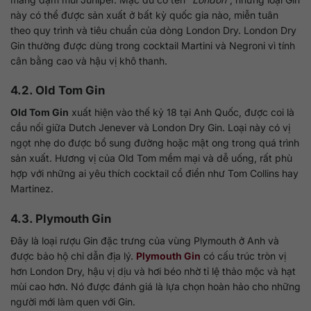
này có thể được sản xuất ở bất kỳ quốc gia nào, miễn tuân
theo quy trình và tiêu chuẩn của dòng London Dry. London Dry
Gin thường được dùng trong cocktail Martini và Negroni vì tính
cân bằng cao và hậu vị khô thanh.
4.2. Old Tom Gin
Old Tom Gin
xuất hiện vào thế kỷ 18 tại Anh Quốc, được coi là
cầu nối giữa Dutch Jenever và London Dry Gin. Loại này có vị
ngọt nhẹ do được bổ sung đường hoặc mật ong trong quá trình
sản xuất. Hương vị của Old Tom mềm mại và dễ uống, rất phù
hợp với những ai yêu thích cocktail cổ điển như Tom Collins hay
Martinez.
4.3. Plymouth Gin
Đây là loại rượu Gin đặc trưng của vùng Plymouth ở Anh và
được bảo hộ chỉ dẫn địa lý.
Plymouth Gin
có cấu trúc tròn vị
hơn London Dry, hậu vị dịu và hơi béo nhờ tỉ lệ thảo mộc và hạt
mùi cao hơn. Nó được đánh giá là lựa chọn hoàn hảo cho những
người mới làm quen với Gin.