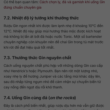
Có thể bạn quan tâm:
Cách chọn ly, đá và garnish khi uống Gin
đúng chuẩn chuyên gia
7.2. Nhiệt độ lý tưởng khi thưởng thức
Rượu Gin ngon nhất khi được làm lạnh nhẹ ở khoảng 10°C đến
12°C. Nhiệt độ này giúp mùi hương thảo mộc được kích hoạt
mà không bị lấn át bởi đá hoặc nước Tonic. Một số bartender
chuyên nghiệp còn khuyên nên để chai Gin trong tủ mát trước
khi rót để đạt hiệu quả tốt nhất.
7.3. Thưởng thức Gin nguyên chất
Cách uống nguyên chất phù hợp với những dòng Gin cao cấp
như Hendrick’s hoặc Plymouth. Bạn nên rót một lượng nhỏ,
xoay nhẹ ly để hương Juniper và các tầng mùi khác dậy lên,
sau đó nhấp từng ngụm nhỏ để cảm nhận sự chuyển biến từ
cay nồng đến ngọt dịu rồi khô thanh.
7.4. Uống Gin cùng đá (
on the rocks
)
Đây là cách phổ biến nhất, giúp rượu dịu hơn mà vẫn giữ được