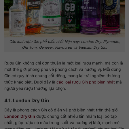
Các loại rượu Gin phổ biến nhất hiện nay: London Dry, Plymouth,
Old Tom, Genever, Flavoured và Vietnam Dry Gin.
Rượu Gin không chỉ đơn thuần là một loại rượu mạnh, mà còn là
một thế giới phong phú về phong cách và hương vị. Mỗi dòng
Gin có quy trình chưng cất riêng, mang lại trải nghiệm thưởng
thức khác biệt. Dưới đây là
các loại rượu Gin phổ biến nhất
mà
người yêu rượu thường lựa chọn.
4.1. London Dry Gin
Đây là phong cách Gin cổ điển và phổ biến nhất trên thế giới.
London Dry Gin
được chưng cất nhiều lần nhằm loại bỏ tạp
chất, giúp rượu có màu trong suốt và hương vị khô, mạnh mẽ,
mang đậm mùi Juniper. Mặc dù có tên “
London
”, nhưng loại Gin