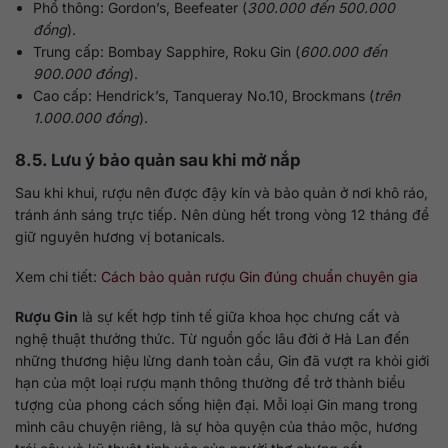
Phổ thông: Gordon’s, Beefeater (
300.000 đến 500.000
đồng
).
Trung cấp: Bombay Sapphire, Roku Gin (
600.000 đến
900.000 đồng
).
Cao cấp: Hendrick’s, Tanqueray No.10, Brockmans (
trên
1.000.000 đồng
).
8.5. Lưu ý bảo quản sau khi mở nắp
Sau khi khui, rượu nên được đậy kín và bảo quản ở nơi khô ráo,
tránh ánh sáng trực tiếp. Nên dùng hết trong vòng 12 tháng để
giữ nguyên hương vị botanicals.
Xem chi tiết:
Cách bảo quản rượu Gin đúng chuẩn chuyên gia
Rượu Gin
là sự kết hợp tinh tế giữa khoa học chưng cất và
nghệ thuật thưởng thức. Từ nguồn gốc lâu đời ở Hà Lan đến
những thương hiệu lừng danh toàn cầu, Gin đã vượt ra khỏi giới
hạn của một loại rượu mạnh thông thường để trở thành biểu
tượng của phong cách sống hiện đại. Mỗi loại Gin mang trong
mình câu chuyện riêng, là sự hòa quyện của thảo mộc, hương