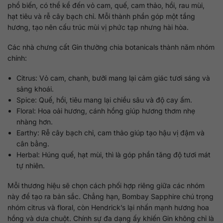
phổ biến, có thể kể đến vỏ cam, quế, cam thảo, hồi, rau mùi,
hạt tiêu và rễ cây bạch chỉ. Mỗi thành phần góp một tầng
hương, tạo nên cấu trúc mùi vị phức tạp nhưng hài hòa.
Các nhà chưng cất Gin thường chia botanicals thành năm nhóm
chính:
Citrus: Vỏ cam, chanh, bưởi mang lại cảm giác tươi sáng và
sảng khoái.
Spice: Quế, hồi, tiêu mang lại chiều sâu và độ cay ấm.
Floral: Hoa oải hương, cánh hồng giúp hương thơm nhẹ
nhàng hơn.
Earthy: Rễ cây bạch chỉ, cam thảo giúp tạo hậu vị đậm và
cân bằng.
Herbal: Húng quế, hạt mùi, thì là góp phần tăng độ tươi mát
tự nhiên.
Mỗi thương hiệu sẽ chọn cách phối hợp riêng giữa các nhóm
này để tạo ra bản sắc. Chẳng hạn, Bombay Sapphire chú trọng
nhóm citrus và floral, còn Hendrick’s lại nhấn mạnh hương hoa
hồng và dưa chuột. Chính sự đa dạng ấy khiến Gin không chỉ là