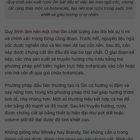
Quy trình sản xuất rượu Gin bắt đầu từ việc lên men ngũ cốc, chưng
cất cùng thảo mộc và botanicals, tạo nên loại rượu trong suốt, tinh
khiết và giàu hương vị tự nhiên.
Quy trình làm nên một chai Gin
chất lượng cao đòi hỏi sự tỉ mỉ
và chính xác trong từng công đoạn. Trước hết, nguyên liệu ngũ
cốc được nghiền nhỏ và lên men để tạo cồn nền. Sau đó, cồn
này được chưng cất lần đầu để loại bỏ tạp chất. Ở giai đoạn kế
tiếp, các nhà sản xuất sẽ truyền hương cho rượu bằng hai
phương pháp phổ biến: ngâm trực tiếp botanicals vào cồn hoặc
cho hơi cồn đi qua giỏ chứa botanicals.
Phương pháp đầu tiên thường tạo ra Gin có hương vị đậm và
cay nồng hơn, trong khi phương pháp thứ hai giúp hương thơm
tinh tế, nhẹ nhàng hơn. Một số thương hiệu kết hợp cả hai để
cân bằng độ mạnh và độ mượt. Sau khi truyền hương, rượu
được chưng cất lại bằng thiết bị hiện đại như pot still hoặc
column still để đạt được độ tinh khiết cao.
Không giống như Whisky hay Brandy, Gin không cần ủ trong
thùng gỗ mà được đóng chai ngay sau khi chưng cất. Nhờ vậy,