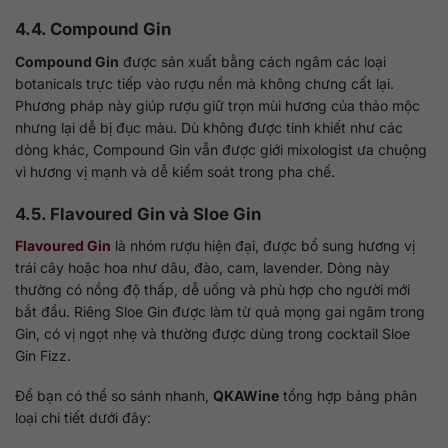
4.4. Compound Gin
Compound Gin
được sản xuất bằng cách ngâm các loại
botanicals trực tiếp vào rượu nền mà không chưng cất lại.
Phương pháp này giúp rượu giữ trọn mùi hương của thảo mộc
nhưng lại dễ bị đục màu. Dù không được tinh khiết như các
dòng khác, Compound Gin vẫn được giới mixologist ưa chuộng
vì hương vị mạnh và dễ kiểm soát trong pha chế.
4.5. Flavoured Gin và Sloe Gin
Flavoured Gin
là nhóm rượu hiện đại, được bổ sung hương vị
trái cây hoặc hoa như dâu, đào, cam, lavender. Dòng này
thường có nồng độ thấp, dễ uống và phù hợp cho người mới
bắt đầu. Riêng Sloe Gin được làm từ quả mọng gai ngâm trong
Gin, có vị ngọt nhẹ và thường được dùng trong cocktail Sloe
Gin Fizz.
Để bạn có thể so sánh nhanh,
QKAWine
tổng hợp bảng phân
loại chi tiết dưới đây: