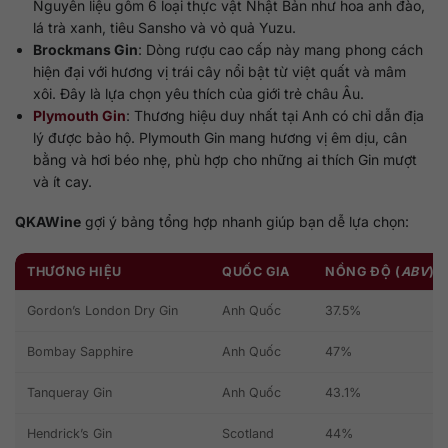
Nguyên liệu gồm 6 loại thực vật Nhật Bản như hoa anh đào,
lá trà xanh, tiêu Sansho và vỏ quả Yuzu.
Brockmans Gin
: Dòng rượu cao cấp này mang phong cách
hiện đại với hương vị trái cây nổi bật từ việt quất và mâm
xôi. Đây là lựa chọn yêu thích của giới trẻ châu Âu.
Plymouth Gin
: Thương hiệu duy nhất tại Anh có chỉ dẫn địa
lý được bảo hộ. Plymouth Gin mang hương vị êm dịu, cân
bằng và hơi béo nhẹ, phù hợp cho những ai thích Gin mượt
và ít cay.
QKAWine
gợi ý bảng tổng hợp nhanh giúp bạn dễ lựa chọn:
THƯƠNG HIỆU
QUỐC GIA
NỒNG ĐỘ (
ABV
)
Gordon’s London Dry Gin
Anh Quốc
37.5%
Bombay Sapphire
Anh Quốc
47%
Tanqueray Gin
Anh Quốc
43.1%
Hendrick’s Gin
Scotland
44%