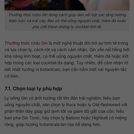
Thưởng thức rượu Gin đúng cách giúp làm nổi bật các tầng hương
thảo mộc và trái cây. Bạn có thể uống nguyên chất, thêm đá hoặc
pha chế thành những ly cocktail tinh tế.
Thưởng thức rượu Gin
là một nghệ thuật đòi hỏi sự tinh tế trong
cả lựa chọn ly, cách rót và cách cảm nhận. Gin vốn nổi tiếng bởi
khả năng linh hoạt, có thể uống nguyên chất, thêm đá hoặc kết
hợp trong các loại cocktail đa dạng. Tuy nhiên, để cảm nhận rõ
nét nhất hương vị botanicals, bạn cần nắm một vài nguyên tắc
cơ bản.
7.1. Chọn loại ly phù hợp
Ly uống Gin có ảnh hưởng rất lớn đến trải nghiệm. Nếu bạn
uống nguyên chất, nên chọn ly Rock hoặc ly Old-fashioned với
phần thân dày giúp giữ lạnh tốt và giảm độ gắt của cồn. Nếu
bạn pha Gin Tonic, hãy chọn ly Balloon hoặc Highball có miệng
rộng, giúp hương botanicals lan tỏa dễ dàng hơn.