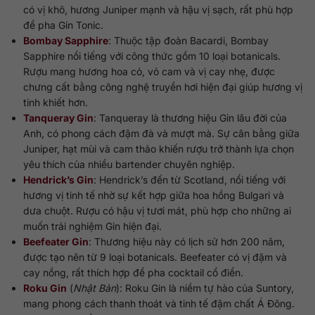
có vị khô, hương Juniper mạnh và hậu vị sạch, rất phù hợp
để pha Gin Tonic.
Bombay Sapphire
: Thuộc tập đoàn Bacardi, Bombay
Sapphire nổi tiếng với công thức gồm 10 loại botanicals.
Rượu mang hương hoa cỏ, vỏ cam và vị cay nhẹ, được
chưng cất bằng công nghệ truyền hơi hiện đại giúp hương vị
tinh khiết hơn.
Tanqueray Gin
: Tanqueray là thương hiệu Gin lâu đời của
Anh, có phong cách đậm đà và mượt mà. Sự cân bằng giữa
Juniper, hạt mùi và cam thảo khiến rượu trở thành lựa chọn
yêu thích của nhiều bartender chuyên nghiệp.
Hendrick’s Gin
: Hendrick’s đến từ Scotland, nổi tiếng với
hương vị tinh tế nhờ sự kết hợp giữa hoa hồng Bulgari và
dưa chuột. Rượu có hậu vị tươi mát, phù hợp cho những ai
muốn trải nghiệm Gin hiện đại.
Beefeater Gin
: Thương hiệu này có lịch sử hơn 200 năm,
được tạo nên từ 9 loại botanicals. Beefeater có vị đậm và
cay nồng, rất thích hợp để pha cocktail cổ điển.
Roku Gin
(
Nhật Bản
): Roku Gin là niềm tự hào của Suntory,
mang phong cách thanh thoát và tinh tế đậm chất Á Đông.