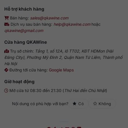
Hỗ trợ khách hàng
Bán hàng:
sales@qkawine.com
Dịch vụ sau bán hàng:
help@qkawine.com
hoặc
qkawine@gmail.com
Cửa hàng
QKAWine
Trụ sở chính:
Tầng 1, số 12A, lô TT02, KĐT HDMon (Hải
Đăng City), Phường Mỹ Đình 2, Quận Nam Từ Liêm, Thành phố
Hà Nội
Đường tới cửa hàng:
Google Maps
Giờ hoạt động
Mở cửa từ 08:30 đến 21:30 (
Thứ Hai đến Chủ Nhật
)
Nội dung có phù hợp với bạn?
Có
Không