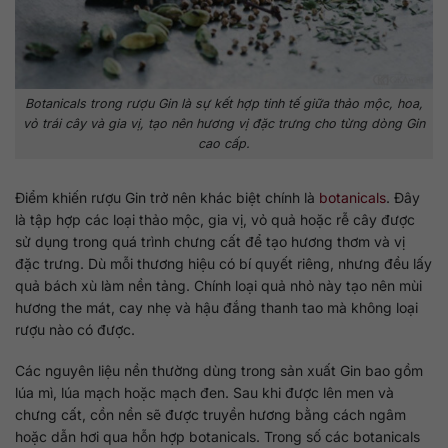
Botanicals trong rượu Gin là sự kết hợp tinh tế giữa thảo mộc, hoa,
vỏ trái cây và gia vị, tạo nên hương vị đặc trưng cho từng dòng Gin
cao cấp.
Điểm khiến rượu Gin trở nên khác biệt chính là
botanicals
. Đây
là tập hợp các loại thảo mộc, gia vị, vỏ quả hoặc rễ cây được
sử dụng trong quá trình chưng cất để tạo hương thơm và vị
đặc trưng. Dù mỗi thương hiệu có bí quyết riêng, nhưng đều lấy
quả bách xù làm nền tảng. Chính loại quả nhỏ này tạo nên mùi
hương the mát, cay nhẹ và hậu đắng thanh tao mà không loại
rượu nào có được.
Các nguyên liệu nền thường dùng trong sản xuất Gin bao gồm
lúa mì, lúa mạch hoặc mạch đen. Sau khi được lên men và
chưng cất, cồn nền sẽ được truyền hương bằng cách ngâm
hoặc dẫn hơi qua hỗn hợp botanicals. Trong số các botanicals