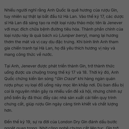
Nhiều người nghĩ rằng Anh Quốc là quê hương của rượu Gin,
tuy nhiên sự thật lại bắt đầu từ Hà Lan. Vào thế kỷ 17, các dược
sĩ Hà Lan đã sáng tạo ra một loại rượu thảo mộc tên là Jenever
với mục đích chữa bệnh đường tiêu hóa. Thành phần chính của
loại rượu này là quả bách xù (
Juniper berry
), mang lại hương
thơm the mát và vị cay dịu đặc trưng. Khi binh lính Anh tham
gia chiến tranh tại Hà Lan, họ đã yêu thích hương vị này và
mang công thức về nước.
Tại Anh, Jenever được phát triển thành Gin, trở thành thức
uống được ưa chuộng trong thế kỷ 17 và 18. Thời kỳ đó, Anh
Quốc chứng kiến làn sóng “
Gin Craze
” khi hàng ngàn quán
rượu phục vụ loại đồ uống này mọc lên khắp nơi. Dù ban đầu bị
coi là nguyên nhân gây ra nhiều vấn đề xã hội, nhưng chính sự
phổ biến ấy đã thúc đẩy các nhà sản xuất cải tiến quy trình
chưng cất, giúp rượu Gin ngày càng tinh khiết và chất lượng
hơn.
Đến thế kỷ 19, sự ra đời của London Dry Gin đánh dấu bước
ngoặt quan trọng. Nhờ công nghệ chưng cất liên tục, Gin trở