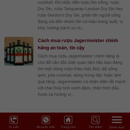
cocktail. Khi nhắc đến rượu Gin trắng, rượu
Dry Gin, rượu Tanqueray London Dry Gin hay
rượu Gordon’s Dry Gin, phần lớn người uống
đang nói đến nhóm Gin có màu trong suốt, vị
khô, hương bách xù rõ...
Cách mua rượu Jagermeister chính
hãng an toàn, tin cậy
Cách mua rượu Jagermeister chính hãng là
chủ đề cần đặc biệt quan tâm nếu bạn đang
tìm một dòng rượu thảo mộc Đức để uống
lạnh, pha cocktail, dùng trong tiệc hoặc làm
quà tặng. Jagermeister có nhận diện rất mạnh
với chai thủy tinh xanh đậm, nhãn hình đầu
hươu và hương vị...
Bài viết này được đăng trong
Kiến thức rượu ngoại
và được gắn thẻ
Cẩm nang
rượu Gin
.
Tư vấn
Khuyến mãi
Trang chủ
Tìm kiếm
Danh mục