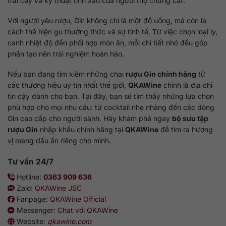
trái cây và kỹ thuật tinh xảo của người thợ chưng cất.
Với người yêu rượu, Gin không chỉ là một đồ uống, mà còn là
cách thể hiện gu thưởng thức và sự tinh tế. Từ việc chọn loại ly,
canh nhiệt độ đến phối hợp món ăn, mỗi chi tiết nhỏ đều góp
phần tạo nên trải nghiệm hoàn hảo.
Nếu bạn đang tìm kiếm những chai
rượu Gin chính hãng
từ
các thương hiệu uy tín nhất thế giới,
QKAWine
chính là địa chỉ
tin cậy dành cho bạn. Tại đây, bạn sẽ tìm thấy những lựa chọn
phù hợp cho mọi nhu cầu: từ cocktail nhẹ nhàng đến các dòng
Gin cao cấp cho người sành. Hãy khám phá ngay
bộ sưu tập
rượu Gin
nhập khẩu chính hãng tại
QKAWine
để tìm ra hương
vị mang dấu ấn riêng cho mình.
Tư vấn 24/7
Hotline:
0363 909 636
Zalo:
QKAWine JSC
Fanpage:
QKAWine Official
Messenger:
Chat với QKAWine
Website:
qkawine.com