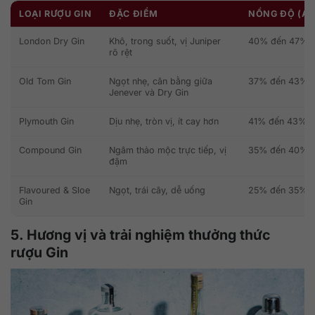
LOẠI RƯỢU GIN
ĐẶC ĐIỂM
NỒNG ĐỘ (AB
London Dry Gin
Khô, trong suốt, vị Juniper
40% đến 47%
rõ rệt
Old Tom Gin
Ngọt nhẹ, cân bằng giữa
37% đến 43%
Jenever và Dry Gin
Plymouth Gin
Dịu nhẹ, tròn vị, ít cay hơn
41% đến 43%
Compound Gin
Ngâm thảo mộc trực tiếp, vị
35% đến 40%
đậm
Flavoured & Sloe
Ngọt, trái cây, dễ uống
25% đến 35%
Gin
5. Hương vị và trải nghiệm thưởng thức
rượu Gin