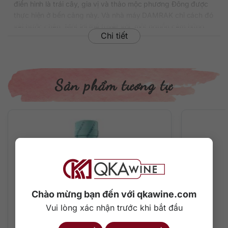
điển hình là trái cây, gia vị và thảo mộc phương Đông được
thực hiện ở bến cảng này. Và nhà máy DAMRAK chỉ cách đó
vài bước chân. Một lợi thế tuyệt vời, một nguồn cảm hứng
Chi tiết
bất tận để những bậc thầy chưng cất chọn lựa nguyên liệu
tuyệt hảo cho rượu gin của mình. Vì vậy, rượu chất chứa tinh
hoa của ít nhất 17 loại thảo mộc tự nhiên từ khắp thế giới.
Thông tin chi tiết về rượu
Sản phẩm tương tự
Xuất xứ: Hà Lan
Thương hiệu: Damrak
Phân loại: Gin
Nồng độ: 41.8%
Dung tích: 700 ml
Màu sắc: Trong suốt
Cách thưởng thức: Uống nguyên chất, thêm đá viên, pha
chế cocktail
Chào mừng bạn đến với qkawine.com
Hương vị tuyệt vời của rượu gin
Amsterdam
Vui lòng xác nhận trước khi bắt đầu
Mềm mại, mượt mà, dễ tiếp cận, thông minh và được lòng