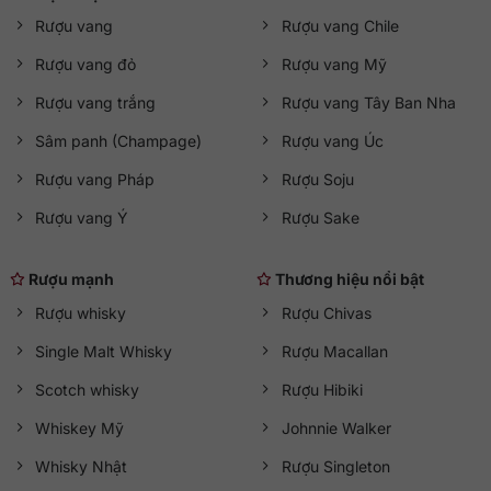
Rượu vang
Rượu vang Chile
Rượu vang đỏ
Rượu vang Mỹ
Rượu vang trắng
Rượu vang Tây Ban Nha
Sâm panh (Champage)
Rượu vang Úc
Rượu vang Pháp
Rượu Soju
Rượu vang Ý
Rượu Sake
Rượu mạnh
Thương hiệu nổi bật
Rượu whisky
Rượu Chivas
Single Malt Whisky
Rượu Macallan
Scotch whisky
Rượu Hibiki
Whiskey Mỹ
Johnnie Walker
Whisky Nhật
Rượu Singleton