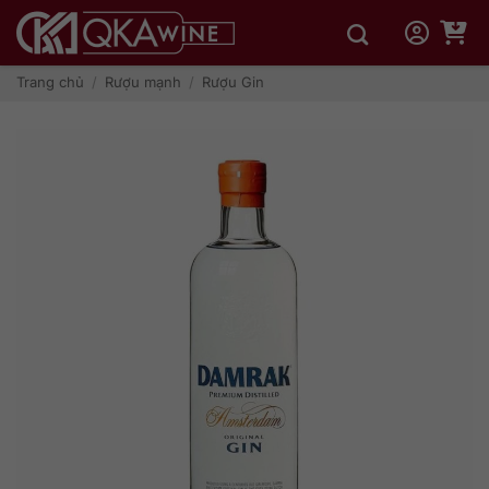
Bỏ
qua
nội
dung
Trang chủ
/
Rượu mạnh
/
Rượu Gin