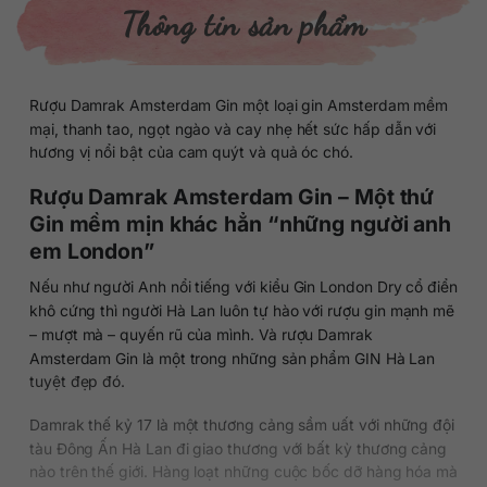
Thông tin sản phẩm
Rượu Damrak Amsterdam Gin một loại gin Amsterdam mềm
mại, thanh tao, ngọt ngào và cay nhẹ hết sức hấp dẫn với
hương vị nổi bật của cam quýt và quả óc chó.
Rượu Damrak Amsterdam Gin – Một thứ
Gin mềm mịn khác hẳn “những người anh
em London”
Nếu như người Anh nổi tiếng với kiểu Gin London Dry cổ điển
khô cứng thì người Hà Lan luôn tự hào với rượu gin mạnh mẽ
– mượt mà – quyến rũ của mình. Và rượu Damrak
Amsterdam Gin là một trong những sản phẩm GIN Hà Lan
tuyệt đẹp đó.
Damrak thế kỷ 17 là một thương cảng sầm uất với những đội
tàu Đông Ấn Hà Lan đi giao thương với bất kỳ thương cảng
nào trên thế giới. Hàng loạt những cuộc bốc dỡ hàng hóa mà