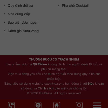
Quy định đổi trả
Pha chế Cocktail
Nhà cung cấp
Báo giá rượu ngoại
Đánh giá rượu vang
THƯỞNG RƯỢU CÓ TRÁCH NHIỆM
Sản phẩm rượu tại
QKAWine
không dành cho người dưới 18 tuổi và
phụ nữ mang thai.
Việc mua hàng yêu cầu xác minh độ tuổi theo đúng quy định của
pháp luật.
Bằng việc sử dụng website
qkawine.com
, bạn đồng ý với
Điều khoản
sử dụng
và
Chính sách bảo mật
của chúng tôi.
© 2026 QKAWine. All rights reserved.