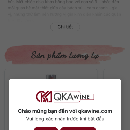
hút. Một chiếc chìa khóa bằng bạc với con số 3 – nhắc đến
mối quan hệ mật thiết giữa cây bách xù – cam chanh – gia
vị, những thứ làm nên hương vị gin kinh điển khiến các quán
bar dậy sóng.
Chi tiết
Thành phần nguyên liệu kết hợp từ 6 loại thảo mộc cao cấp
từ khắp nơi: Rau mùi Bulgari, quả berries từ Ý, bạch đậu
khấu Guatemala, vỏ cam Tây Ban Nha, vỏ bưởi Uruguay và
gốc cây bạch chỉ từ Phần Lan.
Sản phẩm tương tự
Giải thưởng nổi bật
Master tại Global Luxury Master, 2017
Best from Netherlands tại World Gin Awards, 2018
Supreme Champion tại International Spirits Challenge,
2019
Gold tại International Spirits Challenge, 2020
Master tại Hong Kong Gin Master, 2019
Chào mừng bạn đến với qkawine.com
Thông tin chi tiết về rượu
Vui lòng xác nhận trước khi bắt đầu
Xuất xứ: Hà Lan