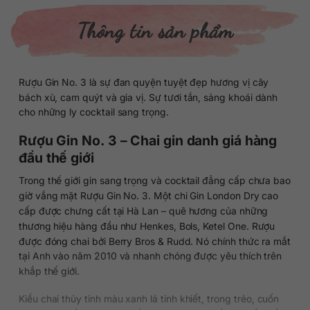
Thông tin sản phẩm
Rượu Gin No. 3 là sự đan quyện tuyệt đẹp hương vị cây
bách xù, cam quýt và gia vị. Sự tươi tắn, sảng khoái dành
cho những ly cocktail sang trọng.
Rượu Gin No. 3 – Chai gin danh giá hàng
đầu thế giới
Trong thế giới gin sang trọng và cocktail đẳng cấp chưa bao
giờ vắng mặt Rượu Gin No. 3. Một chi Gin London Dry cao
cấp được chưng cất tại Hà Lan – quê hương của những
thương hiệu hàng đầu như Henkes, Bols, Ketel One. Rượu
được đóng chai bởi Berry Bros & Rudd. Nó chính thức ra mắt
tại Anh vào năm 2010 và nhanh chóng được yêu thích trên
khắp thế giới.
Kiểu chai thủy tinh màu xanh lá tinh khiết, trong trẻo, cuốn