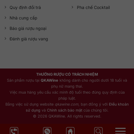
Quy định đổi trả
Pha chế Cocktail
Nhà cung cấp
Báo giá rượu ngoại
Đánh giá rượu vang
THƯỞNG RƯỢU CÓ TRÁCH NHIỆM
Sản phẩm rượu tại
QKAWine
không dành cho người dưới 18 tuổi và
phụ nữ mang thai.
Việc mua hàng yêu cầu xác minh độ tuổi theo đúng quy định của
pháp luật.
Bằng việc sử dụng website
qkawine.com
, bạn đồng ý với
Điều khoản
sử dụng
và
Chính sách bảo mật
của chúng tôi.
© 2026 QKAWine. All rights reserved.