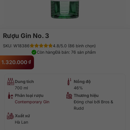
Rượu Gin No. 3
SKU: W18386
4.8/5.0 (86 bình chọn)
Còn hàng
Đã bán: 76 sản phẩm
1.320.000
₫
Dung tích
Nồng độ
700 ml
46%
Phân loại rượu
Thương hiệu
Contemporary Gin
Đóng chai bởi Bros &
Rudd
Xuất xứ
Hà Lan