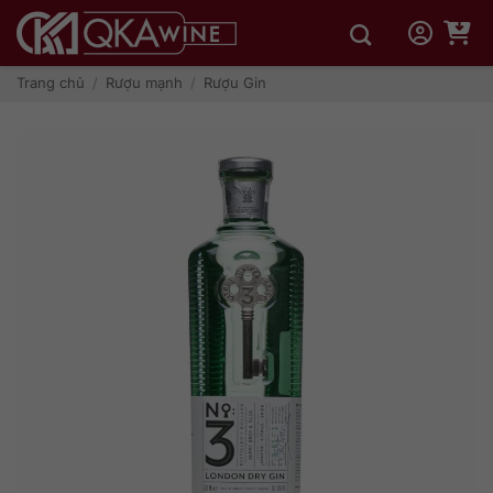
Bỏ
qua
nội
dung
Trang chủ
/
Rượu mạnh
/
Rượu Gin