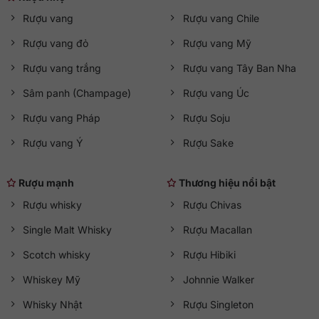
Rượu vang
Rượu vang Chile
Rượu vang đỏ
Rượu vang Mỹ
Rượu vang trắng
Rượu vang Tây Ban Nha
Sâm panh (Champage)
Rượu vang Úc
Rượu vang Pháp
Rượu Soju
Rượu vang Ý
Rượu Sake
Rượu mạnh
Thương hiệu nổi bật
Rượu whisky
Rượu Chivas
Single Malt Whisky
Rượu Macallan
Scotch whisky
Rượu Hibiki
Whiskey Mỹ
Johnnie Walker
Whisky Nhật
Rượu Singleton