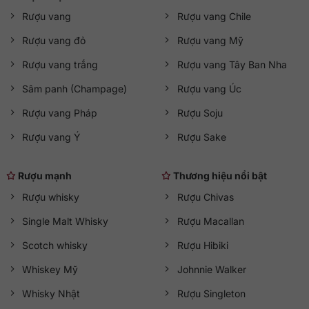
Rượu vang
Rượu vang Chile
Rượu vang đỏ
Rượu vang Mỹ
Rượu vang trắng
Rượu vang Tây Ban Nha
Sâm panh (Champage)
Rượu vang Úc
Rượu vang Pháp
Rượu Soju
Rượu vang Ý
Rượu Sake
Rượu mạnh
Thương hiệu nổi bật
Rượu whisky
Rượu Chivas
Single Malt Whisky
Rượu Macallan
Scotch whisky
Rượu Hibiki
Whiskey Mỹ
Johnnie Walker
Whisky Nhật
Rượu Singleton