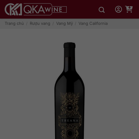
Bỏ
qua
nội
dung
Trang chủ
/
Rượu vang
/
Vang Mỹ
/
Vang California