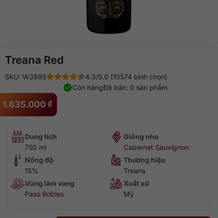
Treana Red
SKU: W3895
4.3/5.0 (10574 bình chọn)
Còn hàng
Đã bán: 0 sản phẩm
1.635.000
₫
Dung tích
Giống nho
750 ml
Cabernet Sauvignon
Nồng độ
Thương hiệu
15%
Treana
Vùng làm vang
Xuất xứ
Paso Robles
Mỹ