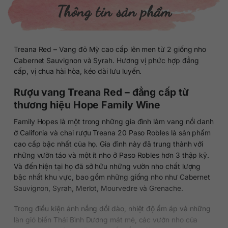
Thông tin sản phẩm
Treana Red – Vang đỏ Mỹ cao cấp lên men từ 2 giống nho
Cabernet Sauvignon và Syrah. Hương vị phức hợp đẳng
cấp, vị chua hài hòa, kéo dài lưu luyến.
Rượu vang Treana Red – đẳng cấp từ
thương hiệu Hope Family Wine
Family Hopes là một trong những gia đình làm vang nổi danh
ở Califonia và chai rượu Treana 20 Paso Robles là sản phẩm
cao cấp bậc nhất của họ. Gia đình này đã trung thành với
những vườn táo và một ít nho ở Paso Robles hơn 3 thập kỷ.
Và đến hiện tại họ đã sở hữu những vườn nho chất lượng
bậc nhất khu vực, bao gồm những giống nho như Cabernet
Sauvignon, Syrah, Merlot, Mourvedre và Grenache.
Trong điều kiện ánh nắng dồi dào, nhiệt độ ấm áp và những
làn gió biển Thái Bình Dương mát mẻ, các vườn nho của