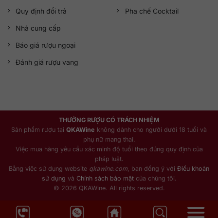
Quy định đổi trả
Pha chế Cocktail
Nhà cung cấp
Báo giá rượu ngoại
Đánh giá rượu vang
THƯỞNG RƯỢU CÓ TRÁCH NHIỆM
Sản phẩm rượu tại
QKAWine
không dành cho người dưới 18 tuổi và
phụ nữ mang thai.
Việc mua hàng yêu cầu xác minh độ tuổi theo đúng quy định của
pháp luật.
Bằng việc sử dụng website
qkawine.com
, bạn đồng ý với
Điều khoản
sử dụng
và
Chính sách bảo mật
của chúng tôi.
© 2026 QKAWine. All rights reserved.