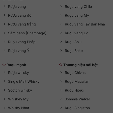
Rượu vang
Rượu vang Chile
Rượu vang đỏ
Rượu vang Mỹ
Rượu vang trắng
Rượu vang Tây Ban Nha
Sâm panh (Champage)
Rượu vang Úc
Rượu vang Pháp
Rượu Soju
Rượu vang Ý
Rượu Sake
Rượu mạnh
Thương hiệu nổi bật
Rượu whisky
Rượu Chivas
Single Malt Whisky
Rượu Macallan
Scotch whisky
Rượu Hibiki
Whiskey Mỹ
Johnnie Walker
Whisky Nhật
Rượu Singleton