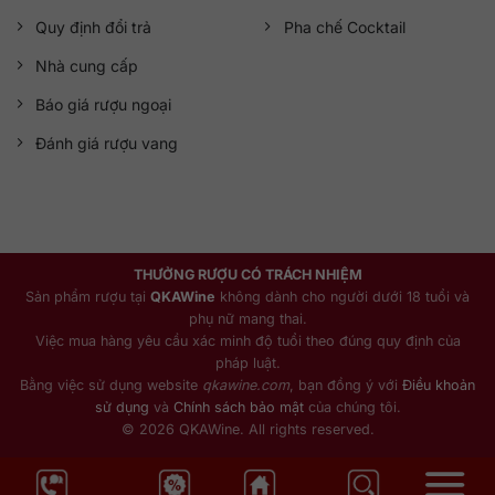
Quy định đổi trả
Pha chế Cocktail
Nhà cung cấp
Báo giá rượu ngoại
Đánh giá rượu vang
THƯỞNG RƯỢU CÓ TRÁCH NHIỆM
Sản phẩm rượu tại
QKAWine
không dành cho người dưới 18 tuổi và
phụ nữ mang thai.
Việc mua hàng yêu cầu xác minh độ tuổi theo đúng quy định của
pháp luật.
Bằng việc sử dụng website
qkawine.com
, bạn đồng ý với
Điều khoản
sử dụng
và
Chính sách bảo mật
của chúng tôi.
© 2026 QKAWine. All rights reserved.