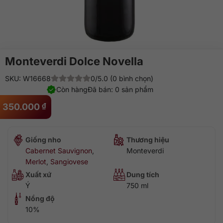
Monteverdi Dolce Novella
SKU: W16668
0/5.0 (0 bình chọn)
Còn hàng
Đã bán: 0 sản phẩm
350.000
₫
Giống nho
Thương hiệu
Cabernet Sauvignon
,
Monteverdi
Merlot
,
Sangiovese
Xuất xứ
Dung tích
Ý
750 ml
Nồng độ
10%