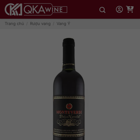
Bỏ
qua
nội
dung
Trang chủ
/
Rượu vang
/
Vang Ý