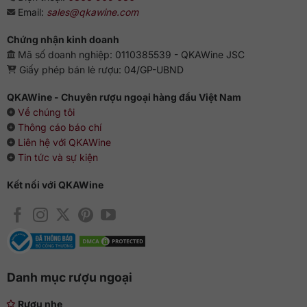
sâu lắng thực sự của rượu.
Email:
sales@qkawine.com
Một chai vang đỏ đến từ nước Ý sẽ càng trở nên xuất sắc
Chứng nhận kinh doanh
hơn khi kết hợp cùng những món ăn đậm chất Ý như mì Ý
Mã số doanh nghiệp: 0110385539 - QKAWine JSC
sốt cà chua, pizza kiểu Ý, pate sốt cà chua và các món thịt
Giấy phép bán lẻ rượu: 04/GP-UBND
đỏ.
QKAWine - Chuyên rượu ngoại hàng đầu Việt Nam
Về chúng tôi
Thông cáo báo chí
Liên hệ với QKAWine
Tin tức và sự kiện
Kết nối với QKAWine
Danh mục rượu ngoại
Rượu nhẹ