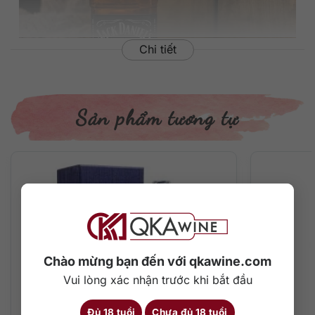
Chi tiết
Sản phẩm tương tự
Rượu Jack Daniel’s No.7
Thông tin sản phẩm rượu Jack Daniel’s
Old No.7
Xuất xứ:
Mỹ
Chào mừng bạn đến với qkawine.com
Thương hiệu:
Jack Daniel’s
Phân loại:
Tennessee Whiskey
Vui lòng xác nhận trước khi bắt đầu
Tuổi rượu:
NAS (No Age Statement)
Nồng độ:
40%
Đủ 18 tuổi
Chưa đủ 18 tuổi