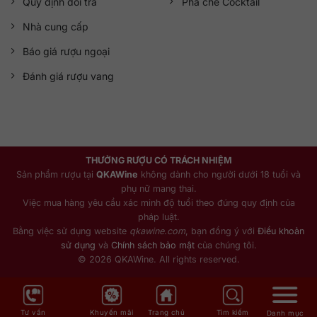
Quy định đổi trả
Pha chế Cocktail
thiết kế chai rượu đen cổ điển, cùng logo và con số 7 nổi
bật, toát lên phong cách mạnh mẽ, đậm chất đẳng cấp
Nhà cung cấp
thương hiệu.
Báo giá rượu ngoại
Đánh giá rượu vang
THƯỞNG RƯỢU CÓ TRÁCH NHIỆM
Sản phẩm rượu tại
QKAWine
không dành cho người dưới 18 tuổi và
phụ nữ mang thai.
Việc mua hàng yêu cầu xác minh độ tuổi theo đúng quy định của
pháp luật.
Bằng việc sử dụng website
qkawine.com
, bạn đồng ý với
Điều khoản
sử dụng
và
Chính sách bảo mật
của chúng tôi.
© 2026 QKAWine. All rights reserved.
Jack Daniel’s Tennessee Whiskey nổi bật với thiết kế chai rượu
đen cổ điển
Tư vấn
Khuyến mãi
Trang chủ
Tìm kiếm
Danh mục