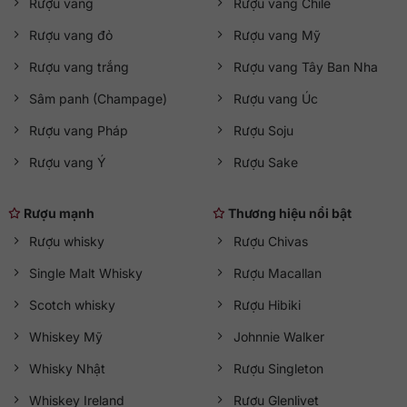
Rượu vang
Rượu vang Chile
Rượu vang đỏ
Rượu vang Mỹ
Rượu vang trắng
Rượu vang Tây Ban Nha
Sâm panh (Champage)
Rượu vang Úc
Rượu vang Pháp
Rượu Soju
Rượu vang Ý
Rượu Sake
Rượu mạnh
Thương hiệu nổi bật
Jack Daniel Old No.7 là dòng Whisky Mỹ cao cấp
Rượu whisky
Rượu Chivas
Rượu Jack Daniel’s Old No.7 có giá bao
Single Malt Whisky
Rượu Macallan
nhiêu?
Scotch whisky
Rượu Hibiki
Jack Daniel’s Old No.7 hiện đang là dòng Whisky được săn
Whiskey Mỹ
Johnnie Walker
đón nhất hiện nay. Trên thị trường, loại rượu này đang được
chào bán với mức giá là 420.000 VNĐ – 500.000 VNĐ/ chai
Whisky Nhật
Rượu Singleton
700ml. Tuy nhiên, mức giá này vẫn có thể thay đổi, tùy
Whiskey Ireland
Rượu Glenlivet
thuộc vào, dung tích, nhà cung cấp, thời điểm bán,…