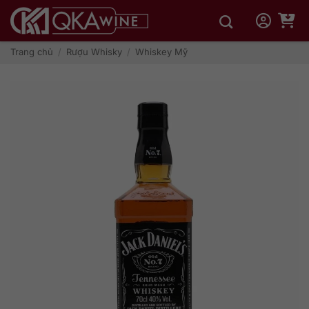
Bỏ
qua
nội
dung
Trang chủ
/
Rượu Whisky
/
Whiskey Mỹ