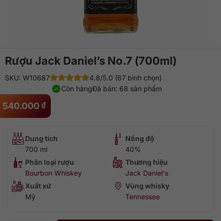
Rượu Jack Daniel’s No.7 (700ml)
SKU: W10687
4.8/5.0 (67 bình chọn)
Còn hàng
Đã bán: 68 sản phẩm
540.000
₫
Dung tích
Nồng độ
700 ml
40%
Phân loại rượu
Thương hiệu
Bourbon Whiskey
Jack Daniel's
Xuất xứ
Vùng whisky
Mỹ
Tennessee