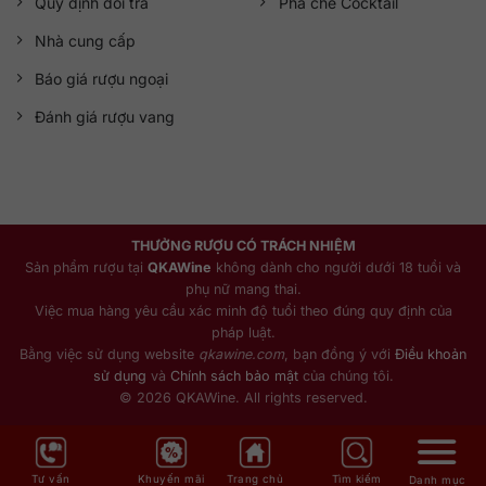
Quy định đổi trả
Pha chế Cocktail
Nhà cung cấp
Báo giá rượu ngoại
Đánh giá rượu vang
THƯỞNG RƯỢU CÓ TRÁCH NHIỆM
Sản phẩm rượu tại
QKAWine
không dành cho người dưới 18 tuổi và
phụ nữ mang thai.
Việc mua hàng yêu cầu xác minh độ tuổi theo đúng quy định của
pháp luật.
Bằng việc sử dụng website
qkawine.com
, bạn đồng ý với
Điều khoản
sử dụng
và
Chính sách bảo mật
của chúng tôi.
© 2026 QKAWine. All rights reserved.
Tư vấn
Khuyến mãi
Trang chủ
Tìm kiếm
Danh mục