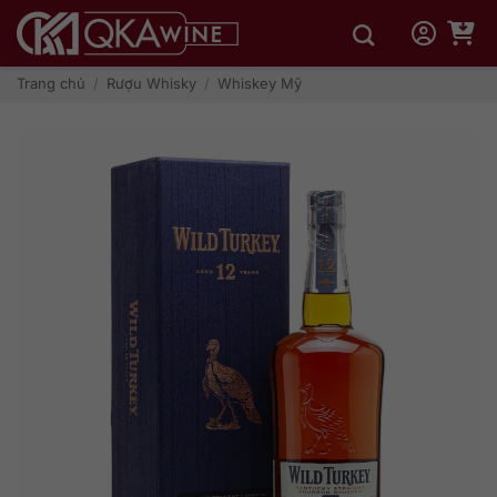
Bỏ
qua
nội
dung
Trang chủ
/
Rượu Whisky
/
Whiskey Mỹ