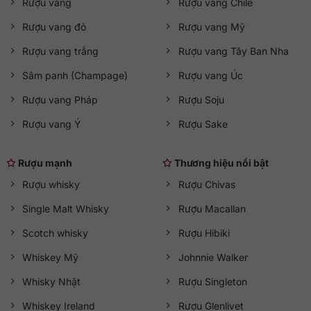
Rượu vang
Rượu vang Chile
Rượu vang đỏ
Rượu vang Mỹ
Rượu vang trắng
Rượu vang Tây Ban Nha
Sâm panh (Champage)
Rượu vang Úc
Rượu vang Pháp
Rượu Soju
Rượu vang Ý
Rượu Sake
Rượu mạnh
Thương hiệu nổi bật
Rượu whisky
Rượu Chivas
Single Malt Whisky
Rượu Macallan
Scotch whisky
Rượu Hibiki
Whiskey Mỹ
Johnnie Walker
Whisky Nhật
Rượu Singleton
Whiskey Ireland
Rượu Glenlivet